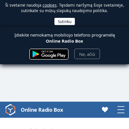
Ši svetainė naudoja
cookies
. Tęsdami naršymą šioje svetainėje,
sutinkate su mūsų slapukų naudojimo politika.
Įdiekite nemokamą mobiliojo telefono programėlę
Online Radio Box
Ne, ačiū
Online Radio Box
Video
Player
is