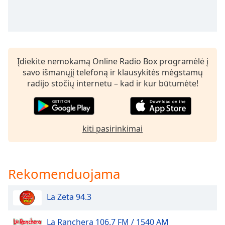
Remaining
Time
-
-:-
1x
Playback
Įdiekite nemokamą Online Radio Box programėlė į
Rate
savo išmanųjį telefoną ir klausykitės mėgstamų
radijo stočių internetu – kad ir kur būtumėte!
Chapters
Chapters
Descriptions
kiti pasirinkimai
descriptions
off
,
selected
Rekomenduojama
Subtitles
La Zeta 94.3
subtitles
settings
,
La Ranchera 106.7 FM / 1540 AM
opens