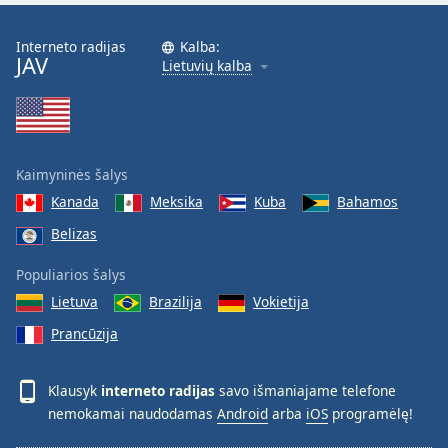
Opacity
Interneto radijas
Kalba:
JAV
Lietuvių kalba
Caption
Area
Background
Color
Kaimyninės šalys
Kanada
Meksika
Kuba
Bahamos
Opacity
Belizas
Populiarios šalys
Font
Lietuva
Brazilija
Vokietija
Size
Prancūzija
Text
Edge
Klausyk
interneto radijas
savo išmaniajame telefone
Style
nemokamai naudodamas
Android
arba
iOS
programėlę!