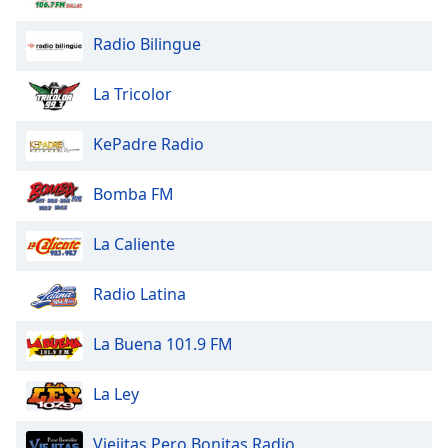
subtitles
settings
Radio Bilingue
dialog
subtitles
La Tricolor
off
,
selected
KePadre Radio
Audio
Track
Bomba FM
Picture-
in-
La Caliente
Picture
Fullscreen
Radio Latina
This
is
a
La Buena 101.9 FM
modal
window.
La Ley
Beginning
Viejitas Pero Bonitas Radio