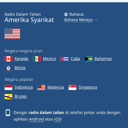
Opacity
Radio Dalam Talian
Bahasa:
Amerika Syarikat
Bahasa Melayu
Caption
Area
Background
Color
Negara-negara jiran
Kanada
Mexico
Cuba
Bahamas
Opacity
Belize
Negara popular
Font
Indonesia
Malaysia
Singapura
Size
Brunei
Text
Edge
Dengar
radio dalam talian
di telefon pintar anda dengan
Style
aplikasi
Android
atau
iOS
!