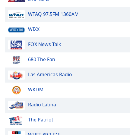
opens
subtitles
settings
WTAQ 97.5FM 1360AM
dialog
subtitles
WIXX
off
,
selected
FOX News Talk
Audio
Track
680 The Fan
Picture-
in-
Las Americas Radio
Picture
Fullscreen
WKDM
This
is
a
Radio Latina
modal
window.
The Patriot
Beginning
WUFT 89.1 FM