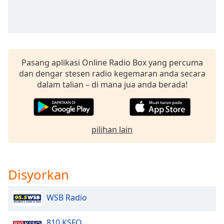
Remaining
Time
-
-:-
1x
Playback
Pasang aplikasi Online Radio Box yang percuma
Rate
dan dengar stesen radio kegemaran anda secara
dalam talian – di mana jua anda berada!
Chapters
Chapters
Descriptions
pilihan lain
descriptions
off
,
selected
Disyorkan
Subtitles
WSB Radio
subtitles
settings
,
810 KSFO