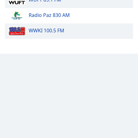
of
dialog
Radio Paz 830 AM
window.
Escape
will
WWKI 100.5 FM
cancel
and
close
the
window.
Text
Color
Opacity
Text
Background
Color