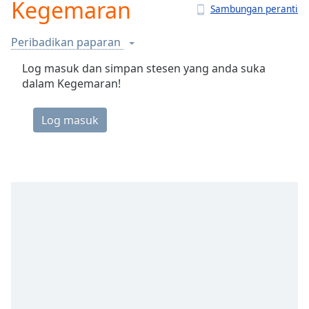
Kegemaran
loading.
Sambungan peranti
Play
Video
Peribadikan paparan
Play
Skip
Log masuk dan simpan stesen yang anda suka
Backward
dalam Kegemaran!
Skip
Forward
Mute
Current
Time
0:00
/
Duration
-:-
Loaded
:
0.00%
Stream
Type
LIVE
Seek to
live,
currently
behind
live
LIVE