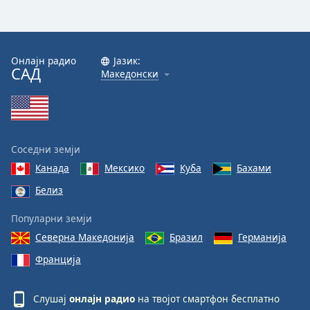
Color
Opacity
Онлајн радио
Јазик:
САД
Македонски
Caption
Area
Background
Color
Соседни земји
Opacity
Канада
Мексико
Куба
Бахами
Белиз
Font
Популарни земји
Size
Северна Македонија
Бразил
Германија
Франција
Text
Edge
Style
Слушај
онлајн радио
на твојот смартфон бесплатно