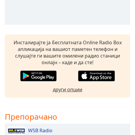
Remaining
Time
-
-:-
1x
Playback
Инсталирајте ја бесплатната Online Radio Box
Rate
апликација на вашиот паметен телефон и
слушајте ги вашите омилени радио станици
Chapters
онлајн – каде и да сте!
Chapters
Descriptions
други опции
descriptions
off
,
selected
Препорачано
Subtitles
subtitles
WSB Radio
settings
,