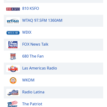
opens
810 KSFO
subtitles
settings
dialog
WTAQ 97.5FM 1360AM
subtitles
off
,
WIXX
selected
FOX News Talk
Audio
Track
680 The Fan
Picture-
in-
Picture
Las Americas Radio
Fullscreen
This
WKDM
is
a
modal
Radio Latina
window.
The Patriot