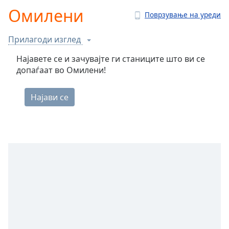
is
Омилени
loading.
Поврзување на уреди
Play
Video
Прилагоди изглед
Play
Skip
Најавете се и зачувајте ги станиците што ви се
Backward
допаѓаат во Омилени!
Skip
Forward
Mute
Current
Time
0:00
/
Duration
-:-
Loaded
:
0.00%
Stream
Type
LIVE
Seek to
live,
currently
behind
live
LIVE