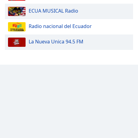
Color
ECUA MUSICAL Radio
Opacity
Radio nacional del Ecuador
Caption
La Nueva Unica 94.5 FM
Area
Background
Color
Opacity
Font
Size
Text
Edge
Style