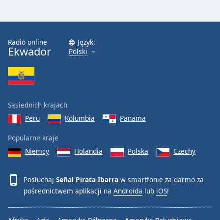
Font
Family
Radio online
Język:
Ekwador
Polski
Reset
Done
Close
Modal
Dialog
End
Sąsiednich krajach
of
Peru
Kolumbia
Panama
dialog
window.
Popularne kraje
Niemcy
Holandia
Polska
Czechy
Posłuchaj
Señal Pirata Ibarra
w smartfonie za darmo za
pośrednictwem aplikacji na
Androida
lub
iOS
!