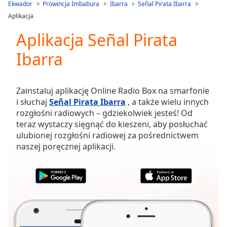
is
Ekwador
Prowincja Imbabura
Ibarra
Señal Pirata Ibarra
loading.
Aplikacja
Play
Video
Aplikacja Señal Pirata
Play
Ibarra
Skip
Backward
Skip
Forward
Zainstaluj aplikację Online Radio Box na smarfonie
Mute
i słuchaj
Señal Pirata Ibarra
, a także wielu innych
Current
rozgłośni radiowych – gdziekolwiek jesteś! Od
Time
0:00
teraz wystaczy sięgnąć do kieszeni, aby posłuchać
/
ulubionej rozgłośni radiowej za pośrednictwem
Duration
-:-
naszej poręcznej aplikacji.
Loaded
:
0.00%
Stream
Type
LIVE
Seek to
live,
currently
behind
live
LIVE