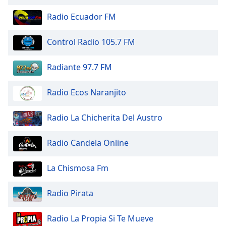
Beginning
of
Radio Ecuador FM
dialog
window.
Control Radio 105.7 FM
Escape
will
Radiante 97.7 FM
cancel
and
close
Radio Ecos Naranjito
the
window.
Radio La Chicherita Del Austro
Text
Radio Candela Online
Color
La Chismosa Fm
Opacity
Radio Pirata
Text
Background
Radio La Propia Si Te Mueve