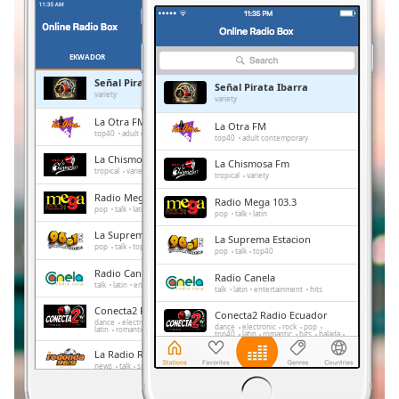
Remaining
Time
-
-:-
EKWADOR
ULUBIONE
Señal Pirata Ibarra
Señal Pirata Ibarra
1x
variety
variety
Playback
La Otra FM
La Otra FM
Rate
top40
adult contemporary
top40
adult contemporary
La Chismosa Fm
La Chismosa Fm
Chapters
tropical
variety
tropical
variety
Chapters
Radio Mega 103.3
Radio Mega 103.3
pop
talk
latin
pop
talk
latin
Descriptions
La Suprema Estacion
La Suprema Estacion
pop
talk
top40
pop
talk
top40
descriptions
Radio Canela
Radio Canela
off
,
talk
latin
entertainment
hits
talk
latin
entertainment
hits
selected
Conecta2 Radio Ecuador
Conecta2 Radio Ecuador
dance
electronic
rock
pop
top40
dance
electronic
rock
pop
latin
romantic
hits
balada
radio dj
top40
latin
romantic
hits
balada
Subtitles
radio dj
La Radio Redonda
La Radio Redonda
news
talk
sports
subtitles
news
talk
sports
settings
,
La Voz del Tomebamba