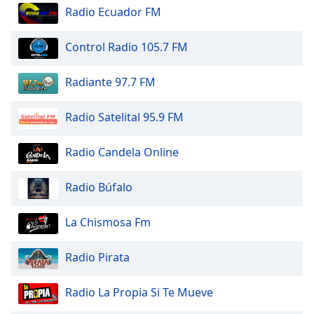
of
Radio Ecuador FM
dialog
window.
Control Radio 105.7 FM
Escape
will
Radiante 97.7 FM
cancel
and
close
Radio Satelital 95.9 FM
the
window.
Radio Candela Online
Text
Radio Búfalo
Color
La Chismosa Fm
Opacity
Radio Pirata
Text
Background
Radio La Propia Si Te Mueve
Color