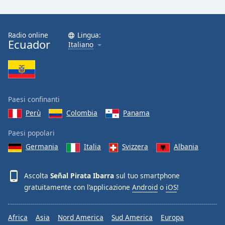
Font
Family
Radio online
Lingua:
Ecuador
Italiano
Reset
Done
Close
Modal
Dialog
End
Paesi confinanti
of
Perù
Colombia
Panama
dialog
window.
Paesi popolari
Germania
Italia
Svizzera
Albania
Ascolta
Señal Pirata Ibarra
sul tuo smartphone
gratuitamente con l’applicazione
Android
o
iOS
!
Africa
Asia
Nord America
Sud America
Europa