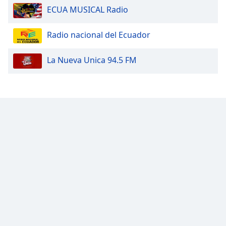
ECUA MUSICAL Radio
Opacity
Radio nacional del Ecuador
Caption
La Nueva Unica 94.5 FM
Area
Background
Color
Opacity
Font
Size
Text
Edge
Style