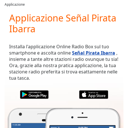
loading.
Applicazione
Play
Video
Applicazione Señal Pirata
Play
Ibarra
Skip
Backward
Skip
Forward
Installa l'applicazione Online Radio Box sul tuo
Mute
smartphone e ascolta online
Señal Pirata Ibarra
,
Current
insieme a tante altre stazioni radio ovunque tu sia!
Time
0:00
Ora, grazie alla nostra pratica applicazione, la tua
/
stazione radio preferita si trova esattamente nelle
Duration
-:-
tua tasca.
Loaded
:
0.00%
Stream
Type
LIVE
Seek to
live,
currently
behind
live
LIVE