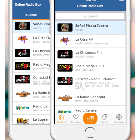
Remaining
Time
-
-:-
ECUADOR
PREFERITI
Señal Pirata Ibarra
Señal Pirata Ibarra
1x
variety
variety
Playback
La Otra FM
La Otra FM
Rate
top40
adult contemporary
top40
adult contemporary
La Chismosa Fm
La Chismosa Fm
Chapters
tropical
variety
tropical
variety
Chapters
Radio Mega 103.3
Radio Mega 103.3
pop
talk
latin
pop
talk
latin
Descriptions
Conecta2 Radio Ecuador
Conecta2 Radio Ecuador
dance
electronic
rock
pop
top40
dance
electronic
rock
pop
latin
romantic
hits
balada
radio dj
top40
latin
romantic
hits
balada
descriptions
radio dj
La Radio Redonda
off
,
La Radio Redonda
news
talk
sports
selected
news
talk
sports
Radio Canela
Radio Canela
talk
latin
entertainment
hits
Subtitles
talk
latin
entertainment
hits
La Suprema Estacion
La Suprema Estacion
pop
talk
top40
subtitles
pop
talk
top40
settings
,
Radio Caravana
Radio Caravana
news
talk