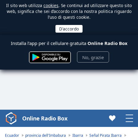
Il sito web utilizza
cookies
. Se continui ad utilizzare questo sito
web, significa che sei d’accordo con la nostra politica riguardo
l’uso di questi cookie.
Installa l’app per il cellulare gratuita
Online Radio Box
No, grazie
Online Radio Box
Video
Player
is
Ecuador
provincia dell'Imbabura
Ibarra
Señal Pirata Ibarra