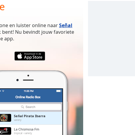
ie
one en luister online naar
Señal
 bent! Nu bevindt jouw favoriete
e app.
Señal Pirata Ibarra
variety
La Chismosa Fm
tropical
variety