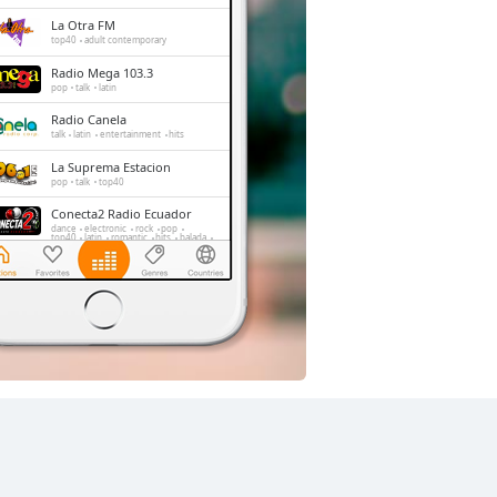
La Otra FM
top40
adult contemporary
Radio Mega 103.3
pop
talk
latin
Radio Canela
talk
latin
entertainment
hits
La Suprema Estacion
pop
talk
top40
Conecta2 Radio Ecuador
dance
electronic
rock
pop
top40
latin
romantic
hits
balada
radio dj
La Voz del Tomebamba
news
talk
sports
education
Radio La Tukka
electronic
pop
latin
tropical