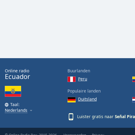
Audio
Track
Picture-
in-
Picture
Fullscreen
This
is
a
modal
window.
Online radio
Buurlanden
Ecuador
Peru
Beginning
of
Populaire landen
dialog
Duitsland
window.
Taal:
Escape
Nederlands
will
Luister gratis naar
Señal Pira
cancel
and
close