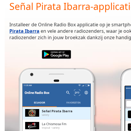
Current
Señal Pirata Ibarra-applicat
Time
0:00
/
Duration
-:-
Installeer de Online Radio Box applicatie op je smartph
Loaded
:
Pirata Ibarra
en vele andere radiozenders, waar je ook
0.00%
radiozender zich in jouw broekzak dankzij onze handig
0:00
Stream
Type
LIVE
Seek to
live,
currently
behind
live
LIVE
Remaining
Time
-
-:-
ECUADOR
FAVORIETEN
1x
Señal Pirata Ibarra
variety
Playback
Rate
La Chismosa Fm
tropical
variety