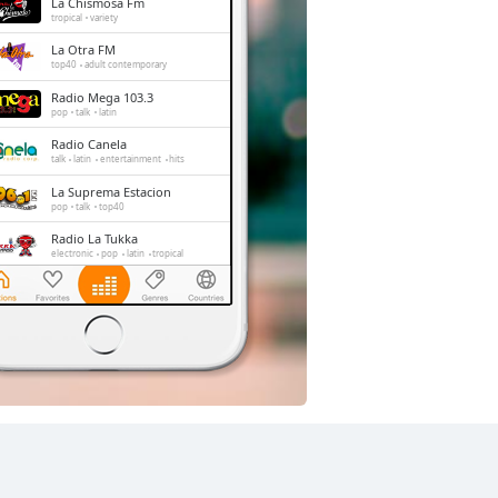
La Chismosa Fm
tropical
variety
La Otra FM
top40
adult contemporary
Radio Mega 103.3
pop
talk
latin
Radio Canela
talk
latin
entertainment
hits
La Suprema Estacion
pop
talk
top40
Radio La Tukka
electronic
pop
latin
tropical
Conecta2 Radio Ecuador
dance
electronic
rock
pop
top40
latin
romantic
hits
balada
radio dj
La Radio Redonda
news
talk
sports