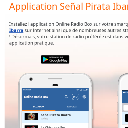
Current
Application Señal Pirata Iba
Time
0:00
/
Duration
-:-
Installez l'application Online Radio Box sur votre sma
Loaded
:
Ibarra
sur Internet ainsi que de nombreuses autres st
0.00%
! Désormais, votre station de radio préférée est dans 
0:00
application pratique.
Stream
Type
LIVE
Seek to
live,
currently
behind
live
LIVE
Remaining
Time
-
-:-
1x
ECUADOR
FAVORIS
Playback
Señal Pirata Ibarra
Rate
variety
La Chismosa Fm