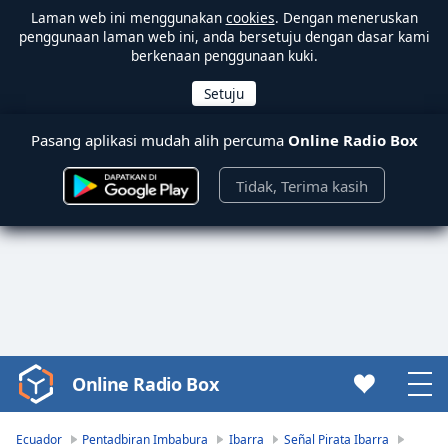
Laman web ini menggunakan
cookies
. Dengan meneruskan
penggunaan laman web ini, anda bersetuju dengan dasar kami
berkenaan penggunaan kuki.
Pasang aplikasi mudah alih percuma
Online Radio Box
Tidak, Terima kasih
Online Radio Box
Video
Player
is
Ecuador
Pentadbiran Imbabura
Ibarra
Señal Pirata Ibarra