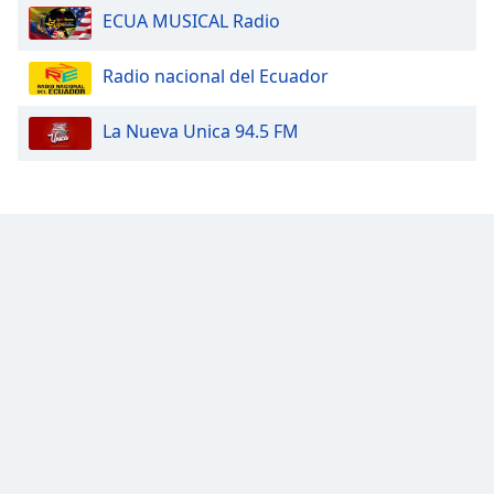
ECUA MUSICAL Radio
Opacity
Radio nacional del Ecuador
Caption
La Nueva Unica 94.5 FM
Area
Background
Color
Opacity
Font
Size
Text
Edge
Style