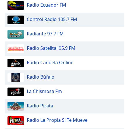
of
Radio Ecuador FM
dialog
window.
Control Radio 105.7 FM
Escape
will
Radiante 97.7 FM
cancel
and
close
Radio Satelital 95.9 FM
the
window.
Radio Candela Online
Text
Radio Búfalo
Color
La Chismosa Fm
Opacity
Radio Pirata
Text
Background
Radio La Propia Si Te Mueve
Color