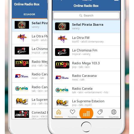
Remaining
Time
-
-:-
ECUADOR
KEGEMARAN
Señal Pirata Ibarra
Señal Pirata Ibarra
1x
variety
variety
Playback
La Otra FM
La Otra FM
Rate
top40
adult contemporary
top40
adult contemporary
La Chismosa Fm
La Chismosa Fm
Chapters
tropical
variety
tropical
variety
Chapters
Radio Mega 103.3
Radio Mega 103.3
pop
talk
latin
pop
talk
latin
Descriptions
Radio Caravana
Radio Caravana
news
talk
news
talk
descriptions
Radio Canela
Radio Canela
off
,
talk
latin
entertainment
hits
talk
latin
entertainment
hits
selected
La Suprema Estacion
La Suprema Estacion
pop
talk
top40
pop
talk
top40
Subtitles
Conecta2 Radio Ecuador
Conecta2 Radio Ecuador
dance
electronic
rock
pop
top40
dance
electronic
rock
pop
latin
romantic
hits
balada
radio dj
subtitles
top40
latin
romantic
hits
balada
radio dj
settings
,
La Radio Redonda
La Radio Redonda
news
talk
sports