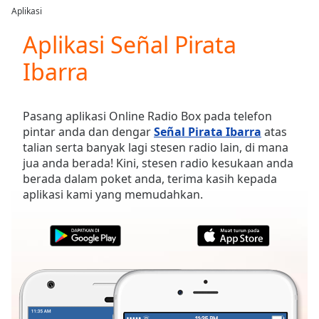
loading.
Aplikasi
Play
Video
Aplikasi Señal Pirata
Play
Ibarra
Skip
Backward
Skip
Forward
Pasang aplikasi Online Radio Box pada telefon
Mute
pintar anda dan dengar
Señal Pirata Ibarra
atas
Current
talian serta banyak lagi stesen radio lain, di mana
Time
0:00
jua anda berada! Kini, stesen radio kesukaan anda
/
berada dalam poket anda, terima kasih kepada
Duration
-:-
aplikasi kami yang memudahkan.
Loaded
:
0.00%
Stream
Type
LIVE
Seek to
live,
currently
behind
live
LIVE