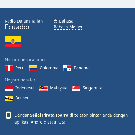
Font
Family
Radio Dalam Talian
Bahasa:
Ecuador
Bahasa Melayu
Reset
Done
Close
Modal
Dialog
End
Negara-negara jiran
of
Peru
Colombia
Panama
dialog
window.
Negara popular
Indonesia
Malaysia
Singapura
Brunei
Dengar
Señal Pirata Ibarra
di telefon pintar anda dengan
aplikasi
Android
atau
iOS
!