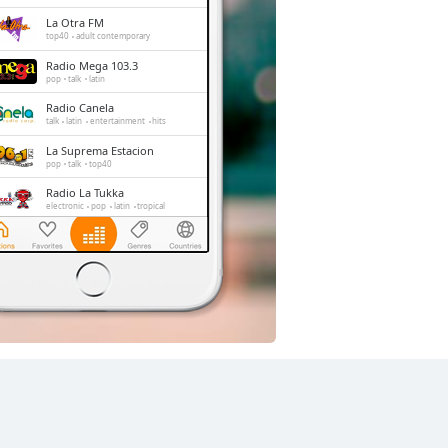
La Otra FM
top40
adult contemporary
Radio Mega 103.3
pop
talk
latin
Radio Canela
talk
latin
entertainment
hits
La Suprema Estacion
pop
talk
top40
Radio La Tukka
electronic
pop
latin
tropical
Conecta2 Radio Ecuador
dance
electronic
rock
pop
top40
latin
romantic
hits
balada
radio dj
La Radio Redonda
news
talk
sports