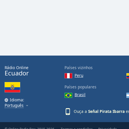
Audio
Track
Picture-
in-
Picture
Fullscreen
This
is
a
modal
window.
Rádio Online
Países vizinhos
Ecuador
Peru
Beginning
of
Países populares
dialog
Brasil
window.
Idioma:
Escape
Português
will
Ouça a
Señal Pirata Ibarra
em
cancel
and
close