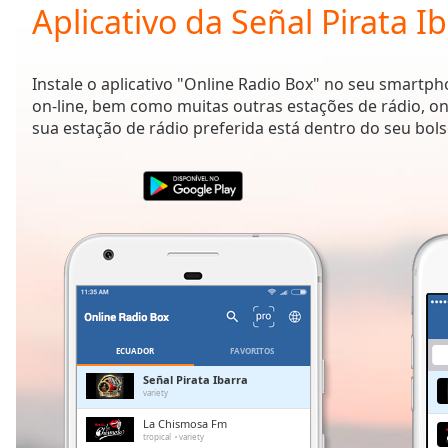
Current
Aplicativo da Señal Pirata I
Time
0:00
/
Duration
-:-
Instale o aplicativo "Online Radio Box" no seu smartp
Loaded
:
on-line, bem como muitas outras estações de rádio, on
0.00%
sua estação de rádio preferida está dentro do seu bols
0:00
Stream
Type
LIVE
Seek to
live,
currently
behind
live
LIVE
Remaining
Time
-
-:-
ECUADOR
FAVORITOS
1x
Señal Pirata Ibarra
variety
Playback
Rate
La Chismosa Fm
tropical
variety