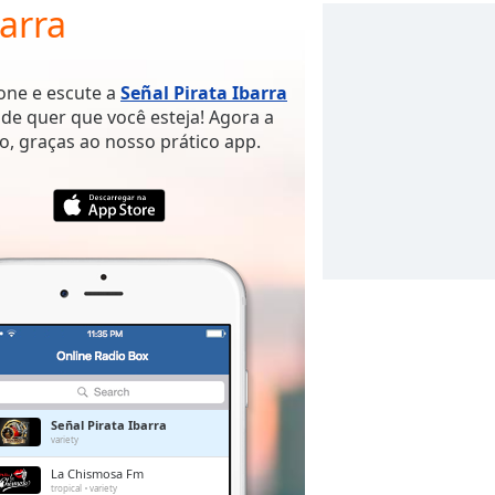
barra
hone e escute a
Señal Pirata Ibarra
de quer que você esteja! Agora a
o, graças ao nosso prático app.
Señal Pirata Ibarra
variety
La Chismosa Fm
tropical
variety