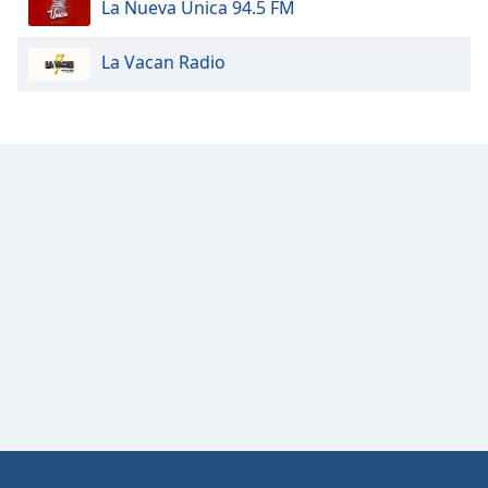
La Nueva Unica 94.5 FM
Opacity
La Vacan Radio
Caption
Area
Background
Color
Opacity
Font
Size
Text
Edge
Style