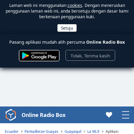
Laman web ini menggunakan
cookies
. Dengan meneruskan
penggunaan laman web ini, anda bersetuju dengan dasar kami
berkenaan penggunaan kuki.
Pasang aplikasi mudah alih percuma
Online Radio Box
Tidak, Terima kasih
Online Radio Box
Video
Player
is
Ecuador
Pentadbiran Guayas
Guayaquil
La 96.9
Aplikasi