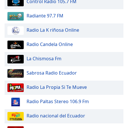
Control Radio 105.7 FM
of
dialog
window.
Radiante 97.7 FM
Escape
will
Radio La K riñosa Online
cancel
and
Radio Candela Online
close
the
La Chismosa Fm
window.
Text
Sabrosa Radio Ecuador
Color
Radio La Propia Si Te Mueve
Opacity
Radio Paltas Stereo 106.9 Fm
Text
Radio nacional del Ecuador
Background
Color