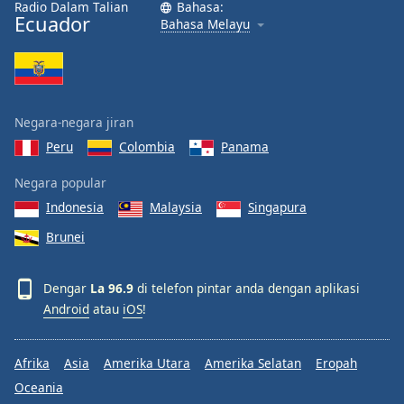
Radio Dalam Talian
Bahasa:
Font
Ecuador
Bahasa Melayu
Family
Reset
Done
Negara-negara jiran
Close
Modal
Peru
Colombia
Panama
Dialog
End
Negara popular
of
Indonesia
Malaysia
Singapura
dialog
window.
Brunei
Dengar
La 96.9
di telefon pintar anda dengan aplikasi
Android
atau
iOS
!
Afrika
Asia
Amerika Utara
Amerika Selatan
Eropah
Oceania