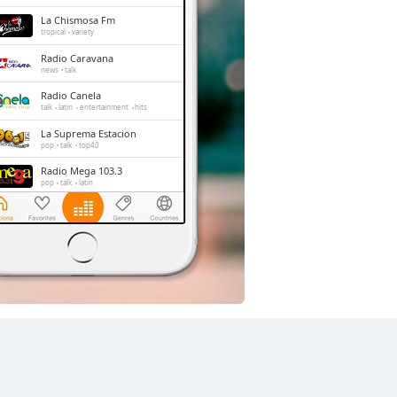
La Chismosa Fm
tropical
variety
Radio Caravana
news
talk
Radio Canela
talk
latin
entertainment
hits
La Suprema Estacion
pop
talk
top40
Radio Mega 103.3
pop
talk
latin
Conecta2 Radio Ecuador
dance
electronic
rock
pop
top40
latin
romantic
hits
balada
radio dj
La Voz del Tomebamba
news
talk
sports
education