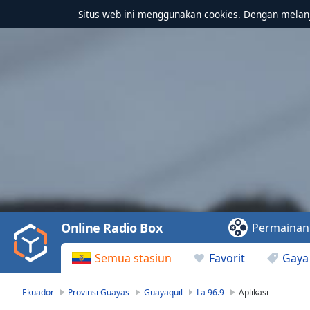
Situs web ini menggunakan
cookies
. Dengan melanj
Video
Player
is
loading.
Play
Video
Online Radio Box
Permainan
Play
Skip
Semua stasiun
Favorit
Gaya
Backward
Skip
Forward
Ekuador
Provinsi Guayas
Guayaquil
La 96.9
Aplikasi
Mute