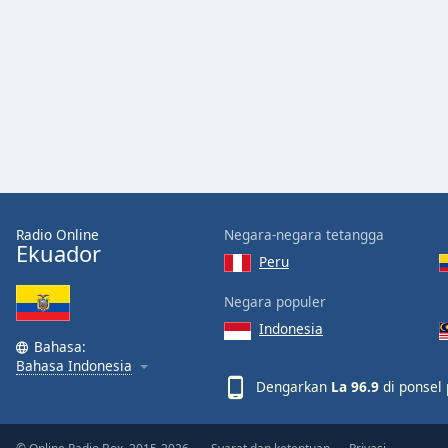
Audio
Track
Picture-
in-
Picture
Fullscreen
This
is
a
modal
window.
Radio Online
Negara-negara tetangga
Ekuador
Peru
Beginning
of
Negara populer
dialog
Indonesia
window.
Bahasa:
Escape
Bahasa Indonesia
will
Dengarkan
La 96.9
di ponsel 
cancel
and
close