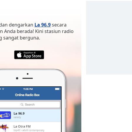
a dan dengarkan
La 96.9
secara
un Anda berada! Kini stasiun radio
ng sangat berguna.
La 96.9
variety
La Otra FM
top40
adult contemporary