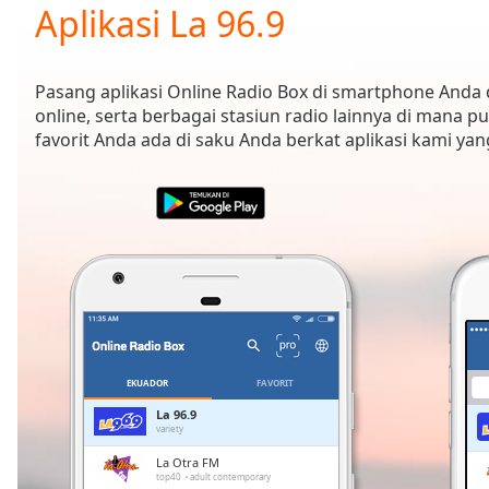
Current
Aplikasi La 96.9
Time
0:00
/
Duration
-:-
Pasang aplikasi Online Radio Box di smartphone And
Loaded
:
online, serta berbagai stasiun radio lainnya di mana p
0.00%
favorit Anda ada di saku Anda berkat aplikasi kami ya
0:00
Stream
Type
LIVE
Seek to
live,
currently
behind
live
LIVE
Remaining
Time
-
-:-
EKUADOR
FAVORIT
1x
La 96.9
variety
Playback
Rate
La Otra FM
top40
adult contemporary