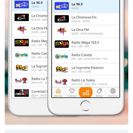
La 96.9
La 96.9
Remaining
variety
variety
Time
-
La Chismosa Fm
La Chismosa Fm
-:-
tropical
variety
tropical
variety
La Otra FM
La Otra FM
1x
top40
adult contemporary
top40
adult contemporary
Playback
Radio Mega 103.3
Radio Mega 103.3
Rate
pop
talk
latin
pop
talk
latin
Radio Canela
Chapters
Radio Canela
talk
latin
entertainment
hits
talk
latin
entertainment
hits
Chapters
La Suprema Estacion
La Suprema Estacion
pop
talk
top40
pop
talk
top40
Descriptions
Radio La Tukka
Radio La Tukka
electronic
pop
latin
tropical
electronic
pop
latin
tropical
descriptions
Conecta2 Radio Ecuador
Conecta2 Radio Ecuador
off
,
dance
electronic
rock
pop
top40
dance
electronic
rock
pop
latin
romantic
hits
balada
radio dj
top40
latin
romantic
hits
balada
selected
radio dj
La Radio Redonda
La Radio Redonda
news
talk
sports
Subtitles
news
talk
sports
subtitles
settings
,