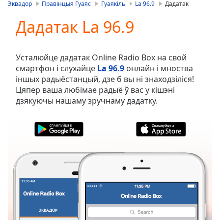
is
Эквадор
Правінцыя Гуаяс
Гуаякіль
La 96.9
Дадатак
loading.
Дадатак La 96.9
Play
Video
Play
Skip
Усталюйце дадатак Online Radio Box на свой
Backward
смартфон і слухайце
La 96.9
онлайн і мноства
Skip
іншых радыёстанцый, дзе б вы ні знаходзіліся!
Forward
Цяпер ваша любімае радыё ў вас у кішэні
Mute
дзякуючы нашаму зручнаму дадатку.
Current
Time
0:00
/
Duration
-:-
Loaded
:
0.00%
Stream
Type
LIVE
Seek to
live,
currently
ЭКВАДОР
ВЫБРАНАЕ
behind
live
LIVE