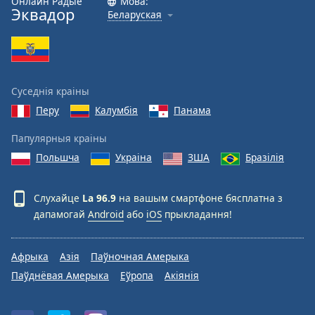
Онлайн Радыё
Мова:
Эквадор
Беларуская
Font
Family
Reset
Суседнія краіны
Done
Перу
Калумбія
Панама
Close
Modal
Dialog
Папулярныя краіны
End
Польшча
Украіна
ЗША
Бразілія
of
dialog
window.
Слухайце
La 96.9
на вашым смартфоне бясплатна з
дапамогай
Android
або
iOS
прыкладання!
Афрыка
Азія
Паўночная Амерыка
Паўднёвая Амерыка
Еўропа
Акіянія