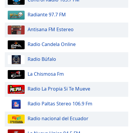
Beginning
of
dialog
Radiante 97.7 FM
window.
Escape
Antisana FM Estereo
will
cancel
Radio Candela Online
and
close
Radio Búfalo
the
window.
La Chismosa Fm
Text
Color
Radio La Propia Si Te Mueve
Opacity
Radio Paltas Stereo 106.9 Fm
Radio nacional del Ecuador
Text
Background