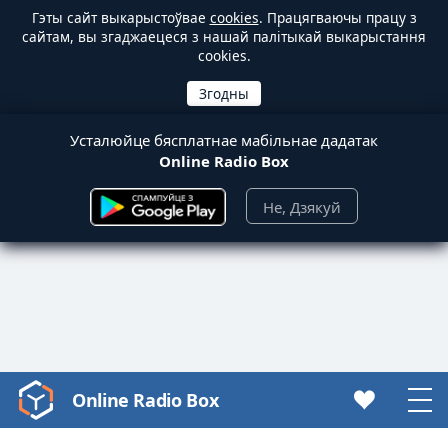
Гэты сайт выкарыстоўвае
cookies
. Працягваючы працу з
сайтам, вы згаджаецеся з нашай палітыкай выкарыстання
cookies.
Усталюйце бясплатнае мабільнае дадатак
Online Radio Box
Не, Дзякуй
Online Radio Box
Video
Player