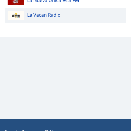
La Nueva Unica 94.5 FM
Color
La Vacan Radio
Opacity
Caption
Area
Background
Color
Opacity
Font
Size
Text
Edge
Style