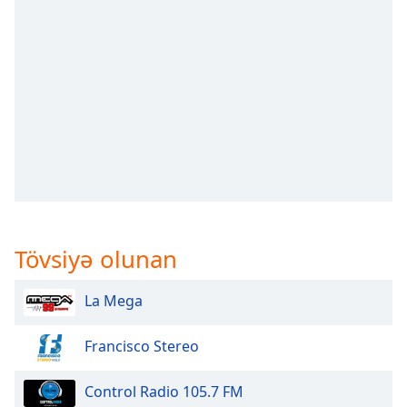
opens
subtitles
settings
dialog
subtitles
off
,
selected
Audio
Track
Picture-
in-
Picture
Tövsiyə olunan
Fullscreen
This
is
La Mega
a
modal
Francisco Stereo
window.
Control Radio 105.7 FM
Beginning