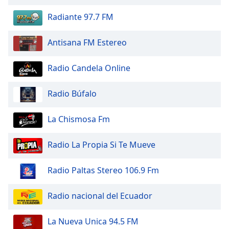
of
dialog
Radiante 97.7 FM
window.
Escape
Antisana FM Estereo
will
cancel
Radio Candela Online
and
close
Radio Búfalo
the
window.
La Chismosa Fm
Text
Color
Radio La Propia Si Te Mueve
Opacity
Radio Paltas Stereo 106.9 Fm
Radio nacional del Ecuador
Text
Background
La Nueva Unica 94.5 FM
Color