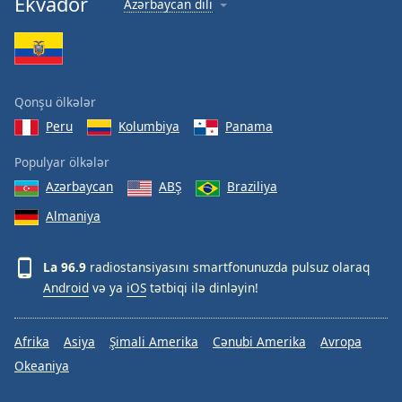
Ekvador
Azərbaycan dili
Font
Family
Reset
Qonşu ölkələr
Done
Peru
Kolumbiya
Panama
Close
Modal
Dialog
Populyar ölkələr
End
Azərbaycan
ABŞ
Braziliya
of
dialog
Almaniya
window.
La 96.9
radiostansiyasını smartfonunuzda pulsuz olaraq
Android
və ya
iOS
tətbiqi ilə dinləyin!
Afrika
Asiya
Şimali Amerika
Cənubi Amerika
Avropa
Okeaniya