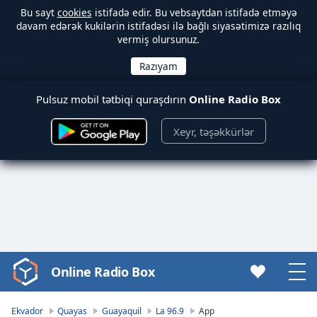
Bu sayt
cookies
istifadə edir. Bu vebsaytdan istifadə etməyə
davam edərək kukilərin istifadəsi ilə bağlı siyasətimizə razılıq
vermiş olursunuz.
Pulsuz mobil tətbiqi quraşdırın
Online Radio Box
Xeyr, təşəkkürlər
Online Radio Box
Video
Player
is
Ekvador
Quayas
Guayaquil
La 96.9
App