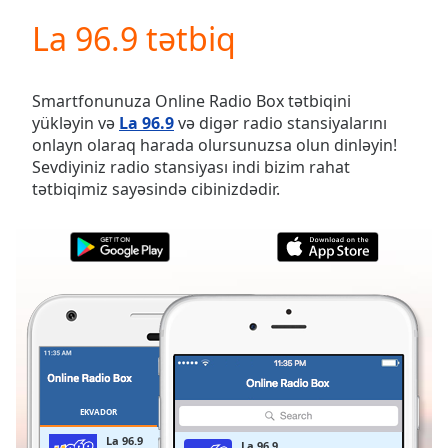
loading.
La 96.9 tətbiq
Play
Video
Play
Skip
Smartfonunuza Online Radio Box tətbiqini
Backward
yükləyin və
La 96.9
və digər radio stansiyalarını
Skip
onlayn olaraq harada olursunuzsa olun dinləyin!
Forward
Sevdiyiniz radio stansiyası indi bizim rahat
Mute
tətbiqimiz sayəsində cibinizdədir.
Current
Time
0:00
/
Duration
-:-
Loaded
:
0.00%
Stream
Type
LIVE
Seek to
live,
currently
EKVADOR
SEÇILMIŞLƏR
behind
live
LIVE
La 96.9
La 96.9