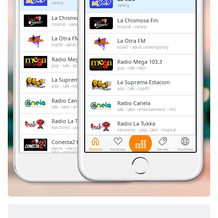
Remaining
variety
variety
Time
-
La Chismosa Fm
La Chismosa Fm
-:-
tropical
variety
tropical
variety
La Otra FM
La Otra FM
1x
top40
adult contemporary
top40
adult contemporary
Playback
Radio Mega 103.3
Radio Mega 103.3
Rate
pop
talk
latin
pop
talk
latin
La Suprema Estacion
Chapters
La Suprema Estacion
pop
talk
top40
pop
talk
top40
Chapters
Radio Canela
Radio Canela
talk
latin
entertainment
hits
talk
latin
entertainment
hits
Descriptions
Radio La Tukka
Radio La Tukka
electronic
pop
latin
tropical
electronic
pop
latin
tropical
descriptions
Conecta2 Radio Ecuador
Conecta2 Radio Ecuador
off
,
dance
electronic
rock
pop
top40
dance
electronic
rock
pop
latin
romantic
hits
balada
radio dj
top40
latin
romantic
hits
balada
selected
radio dj
La Radio Redonda
La Radio Redonda
news
talk
sports
Subtitles
news
talk
sports
subtitles
settings
,