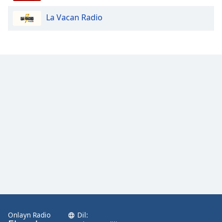
La Vacan Radio
Opacity
Caption
Area
Background
Color
Opacity
Font
Size
Text
Edge
Style
Onlayn Radio
Dil: