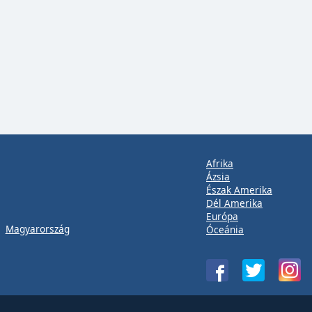
Afrika
Ázsia
Észak Amerika
Dél Amerika
Európa
Magyarország
Óceánia