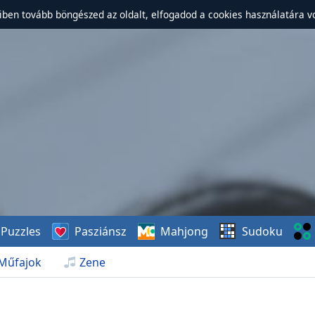
ben tovább böngészed az oldalt, elfogadod a cookies használatára v
Puzzles
Pasziánsz
Mahjong
Sudoku
Műfajok
Zene