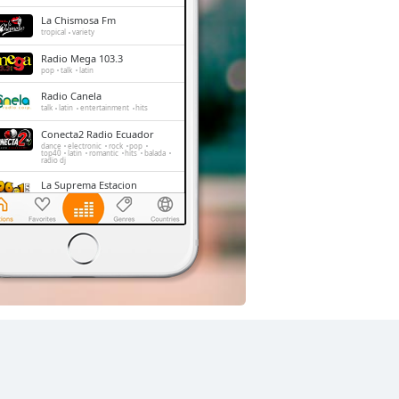
La Chismosa Fm
tropical
variety
Radio Mega 103.3
pop
talk
latin
Radio Canela
talk
latin
entertainment
hits
Conecta2 Radio Ecuador
dance
electronic
rock
pop
top40
latin
romantic
hits
balada
radio dj
La Suprema Estacion
pop
talk
top40
La Radio Redonda
news
talk
sports
Radio Caravana
news
talk