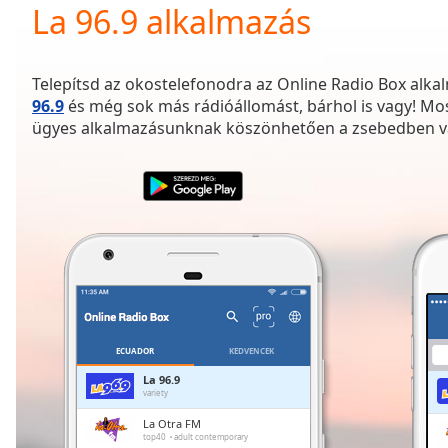
Current
La 96.9 alkalmazás
Time
0:00
/
Duration
-:-
Telepítsd az okostelefonodra az Online Radio Box alkal
Loaded
:
96.9
és még sok más rádióállomást, bárhol is vagy! M
0.00%
ügyes alkalmazásunknak köszönhetően a zsebedben v
0:00
Stream
Type
LIVE
Seek to
live,
currently
behind
live
LIVE
Remaining
Time
-
-:-
ECUADOR
KEDVENCEK
1x
La 96.9
variety
Playback
Rate
La Otra FM
top40
adult contemporary