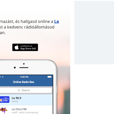
mazást, és hallgasd online a
La
ost a kedvenc rádióállomásod
an.
La 96.9
variety
La Otra FM
top40
adult contemporary