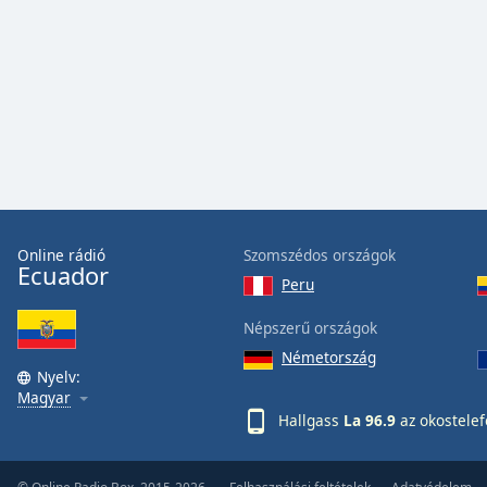
Audio
Track
Picture-
in-
Picture
Fullscreen
This
is
a
modal
window.
Online rádió
Szomszédos országok
Ecuador
Peru
Beginning
of
Népszerű országok
dialog
Németország
window.
Nyelv:
Escape
Magyar
will
Hallgass
La 96.9
az okostele
cancel
and
close