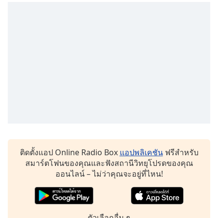
dialog
window.
Escape
will
cancel
and
close
the
window.
Text
Color
ติดตั้งแอป Online Radio Box
แอปพลิเคชัน
ฟรีสำหรับ
Opacity
สมาร์ตโฟนของคุณและฟังสถานีวิทยุโปรดของคุณ
ออนไลน์ – ไม่ว่าคุณจะอยู่ที่ไหน!
Text
Background
Color
ตัวเลือกอื่น ๆ