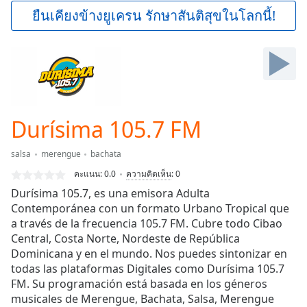
Play
ยืนเคียงข้างยูเครน รักษาสันติสุขในโลกนี้!
Video
Play
Skip
Backward
Skip
Forward
Mute
Current
Durísima 105.7 FM
Time
0:00
/
salsa
merengue
bachata
Duration
-:-
คะแนน:
0.0
ความคิดเห็น
:
0
Loaded
:
Durísima 105.7, es una emisora Adulta
0.00%
Contemporánea con un formato Urbano Tropical que
Stream
a través de la frecuencia 105.7 FM. Cubre todo Cibao
Type
LIVE
Central, Costa Norte, Nordeste de República
Seek to
live,
Dominicana y en el mundo. Nos puedes sintonizar en
currently
todas las plataformas Digitales como Durísima 105.7
behind
live
FM. Su programación está basada en los géneros
LIVE
Remaining
musicales de Merengue, Bachata, Salsa, Merengue