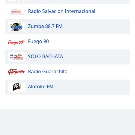
Family
Radio Salvacion Internacional
Reset
Zumba 88.7 FM
Done
Close
Fuego 90
Modal
Dialog
End
SOLO BACHATA
of
dialog
Radio Guarachita
window.
Alofoke FM