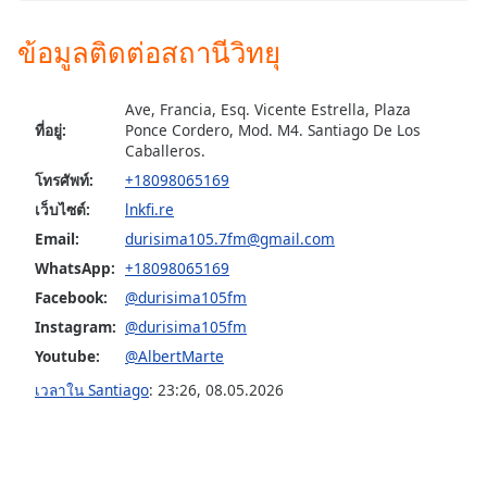
subtitles
settings
ข้อมูลติดต่อสถานีวิทยุ
dialog
subtitles
off
,
Ave, Francia, Esq. Vicente Estrella, Plaza
selected
ที่อยู่:
Ponce Cordero, Mod. M4. Santiago De Los
Caballeros.
Audio
โทรศัพท์:
+18098065169
Track
เว็บไซต์:
lnkfi.re
Picture-
Email:
durisima105.7fm@gmail.com
in-
Picture
WhatsApp:
+18098065169
Fullscreen
Facebook:
@durisima105fm
This
Instagram:
@durisima105fm
is
a
Youtube:
@AlbertMarte
modal
เวลาใน Santiago
:
23:26
,
08.05.2026
window.
Beginning
of