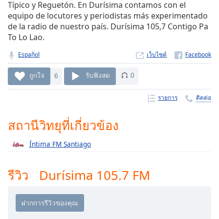
Time
-
Típico y Reguetón. En Durísima contamos con el
-:-
equipo de locutores y periodistas más experimentado
de la radio de nuestro país. Durísima 105,7 Contigo Pa
1x
To Lo Lao.
Playback
Rate
Español
เว็บไซต์
Chapters
ถูกใจ
6
รับฟังสด
0
Chapters
รายการ
ติดต่อ
Descriptions
สถานีวิทยุที่เกี่ยวข้อง
descriptions
off
,
Íntima FM Santiago
selected
รีวิว Durísima 105.7 FM
Subtitles
subtitles
settings
,
opens