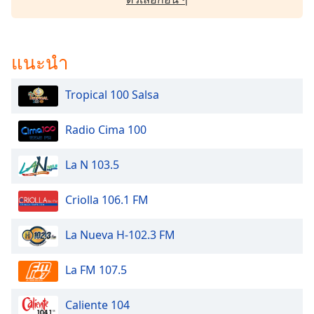
Opacity
แนะนำ
Caption
Area
Background
Tropical 100 Salsa
Color
Radio Cima 100
Opacity
La N 103.5
Font
Criolla 106.1 FM
Size
La Nueva H-102.3 FM
Text
Edge
La FM 107.5
Style
Caliente 104
Font