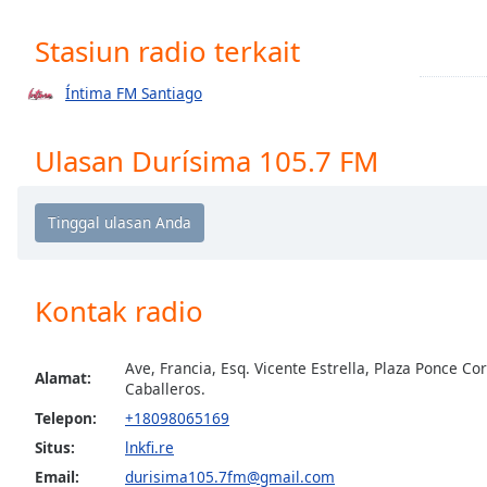
Chapters
Stasiun radio terkait
Chapters
Descriptions
Íntima FM Santiago
descriptions
Ulasan Durísima 105.7 FM
off
,
selected
Subtitles
subtitles
settings
,
Kontak radio
opens
subtitles
settings
Ave, Francia, Esq. Vicente Estrella, Plaza Ponce C
Alamat:
dialog
Caballeros.
subtitles
Telepon:
+18098065169
off
,
Situs:
lnkfi.re
selected
Email:
durisima105.7fm@gmail.com