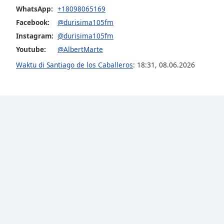
Audio
WhatsApp:
+18098065169
Track
Facebook:
@durisima105fm
Picture-
Instagram:
@durisima105fm
in-
Picture
Youtube:
@AlbertMarte
Fullscreen
Waktu di Santiago de los Caballeros
:
18:31
,
08.06.2026
This
is
a
modal
window.
Beginning
of
dialog
window.
Escape
will
cancel
and
close