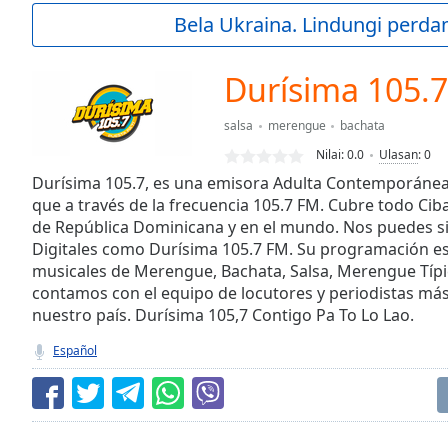
Current
Bela Ukraina. Lindungi perda
Time
0:00
/
Duration
-:-
Durísima 105.
Loaded
:
0.00%
salsa
merengue
bachata
0:00
Nilai:
0.0
Ulasan
:
0
Stream
Type
Durísima 105.7, es una emisora Adulta Contemporánea
LIVE
que a través de la frecuencia 105.7 FM. Cubre todo Cib
Seek to
live,
de República Dominicana y en el mundo. Nos puedes si
currently
Digitales como Durísima 105.7 FM. Su programación es
behind
live
LIVE
musicales de Merengue, Bachata, Salsa, Merengue Típi
Remaining
contamos con el equipo de locutores y periodistas má
Time
-
nuestro país. Durísima 105,7 Contigo Pa To Lo Lao.
-:-
Español
1x
Playback
Rate