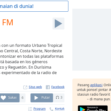
maian di dunia!
7 FM
 con un formato Urbano Tropical
ao Central, Costa Norte, Nordeste
ntonizar en todas las plataformas
tá basada en los géneros
co y Reguetón. En Durísima
s experimentado de la radio de
Pasang
aplikasi
Onli
Situs web
untuk ponsel pintar
stasiun radio favori
Sukai
6
Putar
3
– di mana pun
Program
Kontak