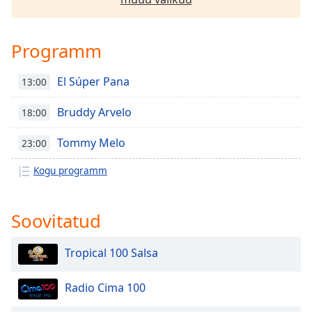
Opacity
Programm
Caption
Area
El Súper Pana
13:00
Background
Color
Bruddy Arvelo
18:00
Tommy Melo
23:00
Opacity
Kogu programm
Font
Size
Soovitatud
Text
Tropical 100 Salsa
Edge
Style
Radio Cima 100
Font