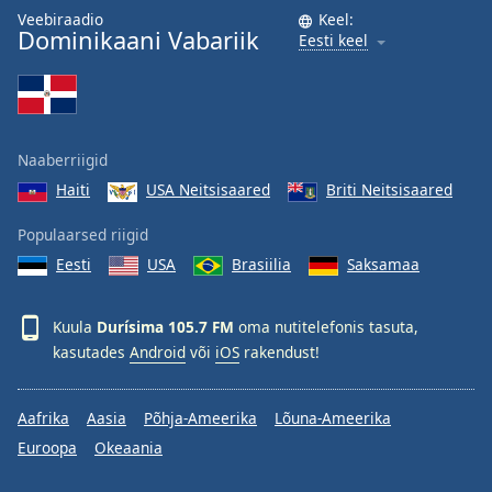
Veebiraadio
Keel:
Dominikaani Vabariik
Eesti keel
Naaberriigid
Haiti
USA Neitsisaared
Briti Neitsisaared
Populaarsed riigid
Eesti
USA
Brasiilia
Saksamaa
Kuula
Durísima 105.7 FM
oma nutitelefonis tasuta,
kasutades
Android
või
iOS
rakendust!
Aafrika
Aasia
Põhja-Ameerika
Lõuna-Ameerika
Euroopa
Okeaania