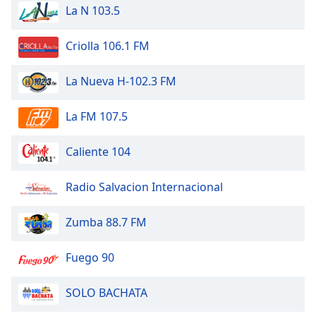
La N 103.5
Family
Criolla 106.1 FM
Reset
Done
La Nueva H-102.3 FM
Close
Modal
Dialog
La FM 107.5
End
of
Caliente 104
dialog
window.
Radio Salvacion Internacional
Zumba 88.7 FM
Fuego 90
SOLO BACHATA