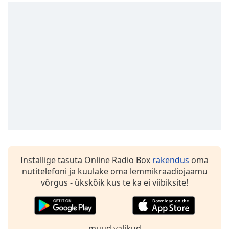
dialog
window.
Escape
will
cancel
and
close
the
window.
Text
Color
Installige tasuta Online Radio Box
rakendus
oma
Opacity
nutitelefoni ja kuulake oma lemmikraadiojaamu
võrgus - ükskõik kus te ka ei viibiksite!
Text
Background
Color
muud valikud