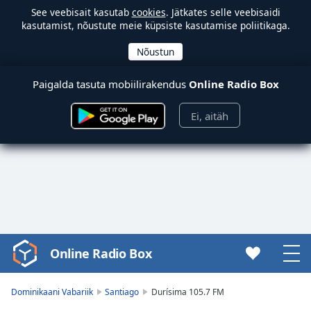
See veebisait kasutab
cookies
. Jätkates selle veebisaidi
kasutamist, nõustute meie küpsiste kasutamise poliitikaga.
Paigalda tasuta mobiilirakendus
Online Radio Box
Ei, aitäh
Online Radio Box
Video
Player
is
Dominikaani Vabariik
Santiago
Durísima 105.7 FM
loading.