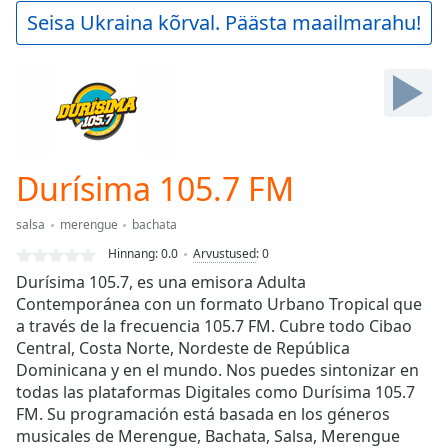
Play
Seisa Ukraina kõrval. Päästa maailmarahu!
Video
Play
Skip
Backward
Skip
Forward
Mute
Current
Durísima 105.7 FM
Time
0:00
/
salsa
merengue
bachata
Duration
-:-
Hinnang:
0.0
Arvustused
:
0
Loaded
:
Durísima 105.7, es una emisora Adulta
0.00%
Contemporánea con un formato Urbano Tropical que
Stream
a través de la frecuencia 105.7 FM. Cubre todo Cibao
Type
LIVE
Central, Costa Norte, Nordeste de República
Seek to
live,
Dominicana y en el mundo. Nos puedes sintonizar en
currently
todas las plataformas Digitales como Durísima 105.7
behind
live
FM. Su programación está basada en los géneros
LIVE
Remaining
musicales de Merengue, Bachata, Salsa, Merengue