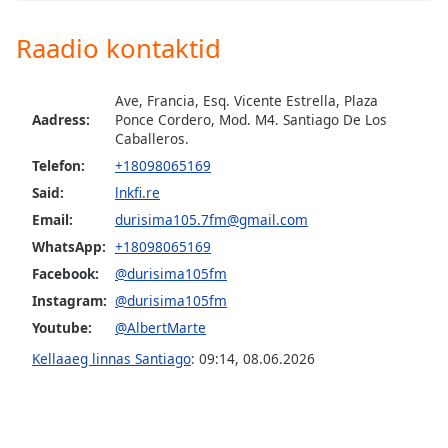
subtitles
settings
Raadio kontaktid
dialog
subtitles
off
,
Ave, Francia, Esq. Vicente Estrella, Plaza
selected
Aadress:
Ponce Cordero, Mod. M4. Santiago De Los
Caballeros.
Audio
Telefon:
+18098065169
Track
Said:
lnkfi.re
Picture-
Email:
durisima105.7fm@gmail.com
in-
Picture
WhatsApp:
+18098065169
Fullscreen
Facebook:
@durisima105fm
This
Instagram:
@durisima105fm
is
a
Youtube:
@AlbertMarte
modal
Kellaaeg linnas Santiago
:
09:14
,
08.06.2026
window.
Beginning
of