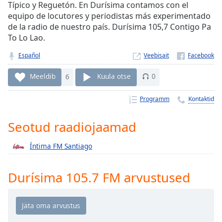
Time
-
Típico y Reguetón. En Durísima contamos con el
-:-
equipo de locutores y periodistas más experimentado
de la radio de nuestro país. Durísima 105,7 Contigo Pa
1x
To Lo Lao.
Playback
Rate
Español
Veebisait
Chapters
Meeldib
6
Kuula otse
0
Chapters
Programm
Kontaktid
Descriptions
Seotud raadiojaamad
descriptions
off
,
Íntima FM Santiago
selected
Durísima 105.7 FM arvustused
Subtitles
subtitles
settings
,
opens