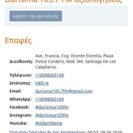
opens
subtitles
settings
dialog
subtitles
off
,
Επαφές
selected
Ave, Francia, Esq. Vicente Estrella, Plaza
Audio
Track
Διεύθυνση:
Ponce Cordero, Mod. M4. Santiago De Los
Caballeros.
Picture-
Τηλέφωνο:
+18098065169
in-
Picture
Ιστότοπος:
lnkfi.re
Fullscreen
Email:
durisima105.7fm@gmail.com
This
WhatsApp:
+18098065169
is
a
Facebook:
@durisima105fm
modal
Instagram:
@durisima105fm
window.
Youtube:
@AlbertMarte
Ώρα στην Σαντιάγο δε λος Καμπαγιέρος
:
06:53
,
08.06.2026