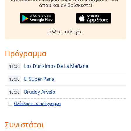
Color
όπου και αν βρίσκεστε!
Opacity
άλλες επιλογές
Caption
Area
Background
Πρόγραμμα
Color
Los Durísimos De La Mañana
11:00
Opacity
El Súper Pana
13:00
Font
Bruddy Arvelo
18:00
Size
Ολόκληρο το πρόγραμμα
Text
Edge
Συνιστάται
Style