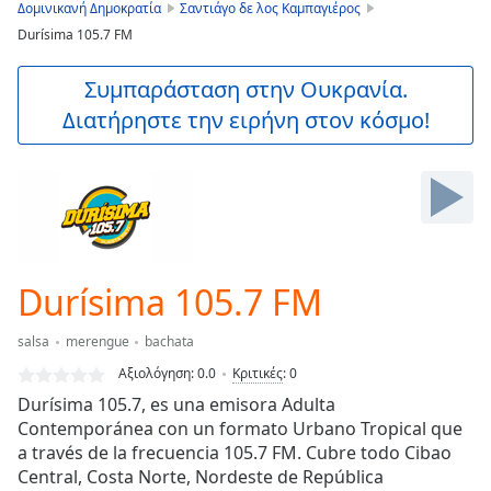
is
Δομινικανή Δημοκρατία
Σαντιάγο δε λος Καμπαγιέρος
loading.
Durísima 105.7 FM
Play
Video
Συμπαράσταση στην Ουκρανία.
Play
Διατήρηστε την ειρήνη στον κόσμο!
Skip
Backward
Skip
Forward
Mute
Current
Time
0:00
/
Durísima 105.7 FM
Duration
-:-
Loaded
:
salsa
merengue
bachata
0.00%
Stream
Αξιολόγηση:
0.0
Κριτικές
:
0
Type
LIVE
Durísima 105.7, es una emisora Adulta
Seek to
Contemporánea con un formato Urbano Tropical que
live,
a través de la frecuencia 105.7 FM. Cubre todo Cibao
currently
behind
Central, Costa Norte, Nordeste de República
live
LIVE