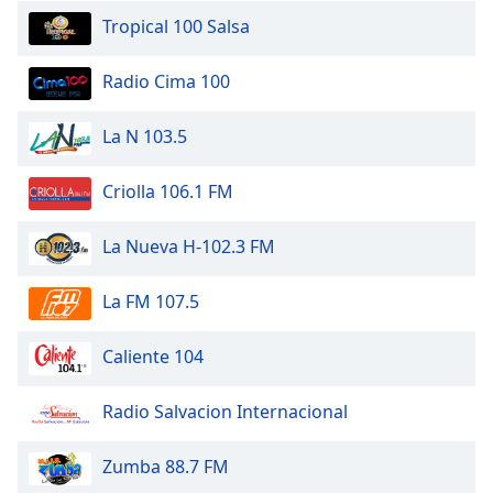
Tropical 100 Salsa
Font
Family
Radio Cima 100
Reset
La N 103.5
Done
Close
Criolla 106.1 FM
Modal
Dialog
End
La Nueva H-102.3 FM
of
dialog
La FM 107.5
window.
Caliente 104
Radio Salvacion Internacional
Zumba 88.7 FM