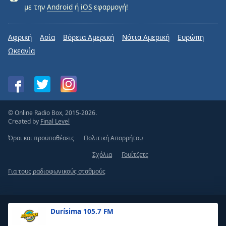
με την
Android
ή
iOS
εφαρμογή!
Αφρική
Ασία
Βόρεια Αμερική
Νότια Αμερική
Ευρώπη
Ωκεανία
© Online Radio Box, 2015-2026.
Created by
Final Level
Όροι και προϋποθέσεις
Πολιτική Απορρήτου
Σχόλια
Γουίτζετς
Για τους ραδιοφωνικούς σταθμούς
Durísima 105.7 FM