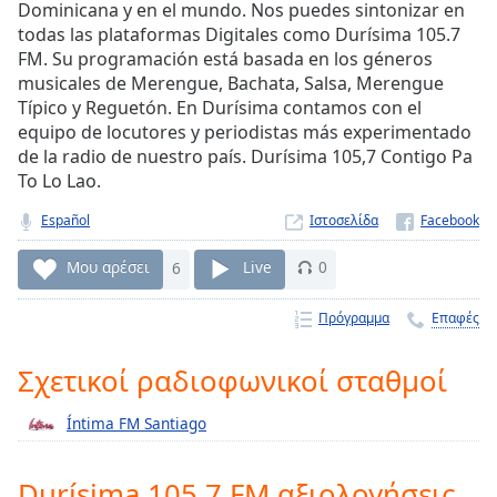
Dominicana y en el mundo. Nos puedes sintonizar en
Remaining
todas las plataformas Digitales como Durísima 105.7
Time
-
FM. Su programación está basada en los géneros
-:-
musicales de Merengue, Bachata, Salsa, Merengue
Típico y Reguetón. En Durísima contamos con el
1x
equipo de locutores y periodistas más experimentado
Playback
de la radio de nuestro país. Durísima 105,7 Contigo Pa
Rate
To Lo Lao.
Chapters
Español
Ιστοσελίδα
Chapters
Μου αρέσει
6
Live
0
Descriptions
Πρόγραμμα
Επαφές
descriptions
off
,
Σχετικοί ραδιοφωνικοί σταθμοί
selected
Íntima FM Santiago
Subtitles
subtitles
Durísima 105.7 FM αξιολογήσεις
settings
,