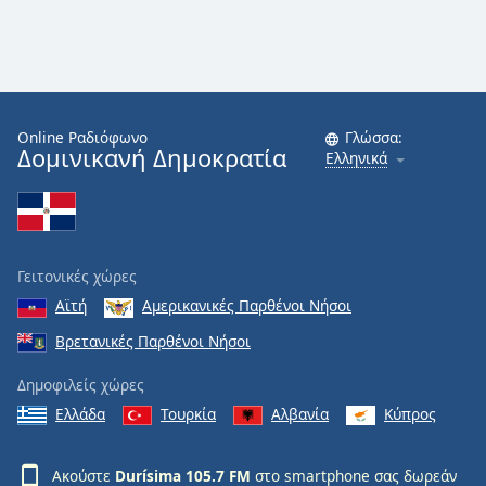
Online Ραδιόφωνο
Γλώσσα:
Δομινικανή Δημοκρατία
Ελληνικά
Γειτονικές χώρες
Αϊτή
Αμερικανικές Παρθένοι Νήσοι
Βρετανικές Παρθένοι Νήσοι
Δημοφιλείς χώρες
Ελλάδα
Τουρκία
Αλβανία
Κύπρος
Ακούστε
Durísima 105.7 FM
στο smartphone σας δωρεάν