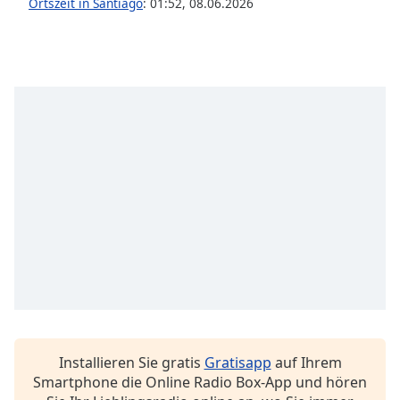
Beginning
Ortszeit in Santiago
:
01:52
,
08.06.2026
of
dialog
window.
Escape
will
cancel
and
close
the
window.
Text
Color
Opacity
Installieren Sie gratis
Gratisapp
auf Ihrem
Text
Smartphone die Online Radio Box-App und hören
Background