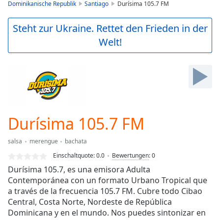
is
Dominikanische Republik
Santiago
Durísima 105.7 FM
loading.
Play
Steht zur Ukraine. Rettet den Frieden in der
Video
Welt!
Play
Skip
Backward
Skip
Forward
Mute
Current
Time
0:00
Durísima 105.7 FM
/
Duration
-:-
salsa
merengue
bachata
Loaded
:
0.00%
Einschaltquote:
0.0
Bewertungen
:
0
Stream
Durísima 105.7, es una emisora Adulta
Type
LIVE
Contemporánea con un formato Urbano Tropical que
Seek to
a través de la frecuencia 105.7 FM. Cubre todo Cibao
live,
Central, Costa Norte, Nordeste de República
currently
Dominicana y en el mundo. Nos puedes sintonizar en
behind
live
LIVE