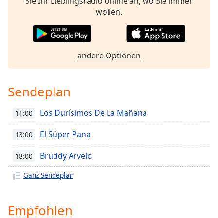
Sie Ihr Lieblingsradio online an, wo Sie immer
Color
wollen.
Opacity
andere Optionen
Caption
Area
Background
Sendeplan
Color
Los Durísimos De La Mañana
11:00
Opacity
El Súper Pana
13:00
Font
Bruddy Arvelo
18:00
Size
Ganz Sendeplan
Text
Edge
Style
Empfohlen