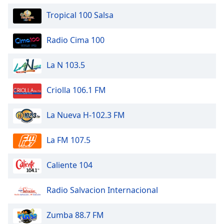
Tropical 100 Salsa
Font
Family
Radio Cima 100
Reset
La N 103.5
Done
Close
Modal
Criolla 106.1 FM
Dialog
End
La Nueva H-102.3 FM
of
dialog
window.
La FM 107.5
Caliente 104
Radio Salvacion Internacional
Zumba 88.7 FM