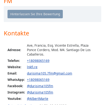
FM
opens
subtitles
settings
dialog
subtitles
off
,
Kontakte
selected
Audio
Ave, Francia, Esq. Vicente Estrella, Plaza
Track
Adresse:
Ponce Cordero, Mod. M4. Santiago De Los
Caballeros.
Picture-
Telefon:
+18098065169
in-
Picture
Website:
lnkfi.re
Fullscreen
Email:
durisima105.7fm@gmail.com
This
is
WhatsApp:
+18098065169
a
Facebook:
@durisima105fm
modal
Instagram:
@durisima105fm
window.
Youtube:
@AlbertMarte