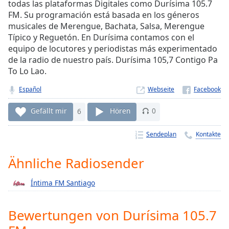
todas las plataformas Digitales como Durísima 105.7
Remaining
FM. Su programación está basada en los géneros
Time
-
musicales de Merengue, Bachata, Salsa, Merengue
-:-
Típico y Reguetón. En Durísima contamos con el
equipo de locutores y periodistas más experimentado
1x
de la radio de nuestro país. Durísima 105,7 Contigo Pa
Playback
To Lo Lao.
Rate
Español
Webseite
Chapters
Gefällt mir
6
Hören
0
Chapters
Sendeplan
Kontakte
Descriptions
descriptions
Ähnliche Radiosender
off
,
selected
Íntima FM Santiago
Subtitles
Bewertungen von Durísima 105.7
subtitles
settings
,