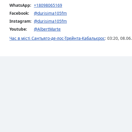
Audio
WhatsApp:
+18098065169
Track
Facebook:
@durisima105fm
Picture-
Instagram:
@durisima105fm
in-
Picture
Youtube:
@AlbertMarte
Fullscreen
Час в місті Сантьяго-де-лос-Трейнта-Кабальєрос
:
03:20
,
08.06
This
is
a
modal
window.
Beginning
of
dialog
window.
Escape
will
cancel
and
close