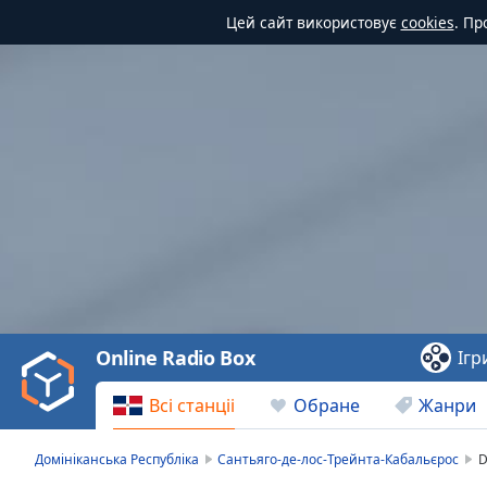
Цей сайт використовує
cookies
. Пр
Video
Player
is
loading.
Play
Video
Online Radio Box
Ігр
Play
Skip
Всі станціі
Обране
Жанри
Backward
Skip
Forward
Домініканська Республіка
Сантьяго-де-лос-Трейнта-Кабальєрос
D
Mute