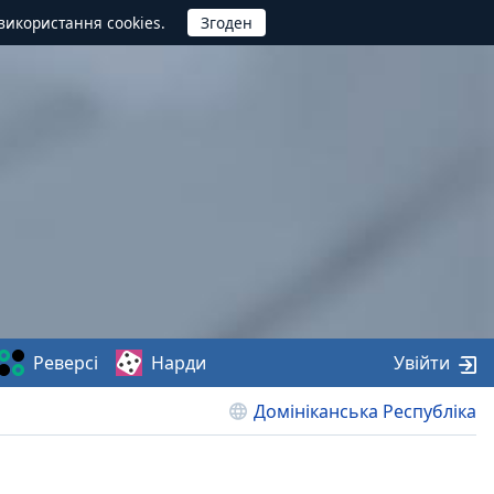
використання cookies.
Реверсі
Нарди
Увійти
Домініканська Республіка