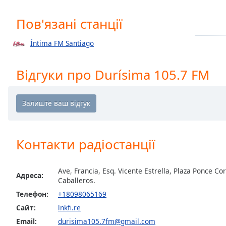
Chapters
Пов'язані станції
Chapters
Descriptions
Íntima FM Santiago
descriptions
Відгуки про Durísima 105.7 FM
off
,
selected
Subtitles
subtitles
settings
,
Контакти радіостанції
opens
subtitles
settings
Ave, Francia, Esq. Vicente Estrella, Plaza Ponce C
Адреса:
dialog
Caballeros.
subtitles
Телефон:
+18098065169
off
,
Сайт:
lnkfi.re
selected
Email:
durisima105.7fm@gmail.com