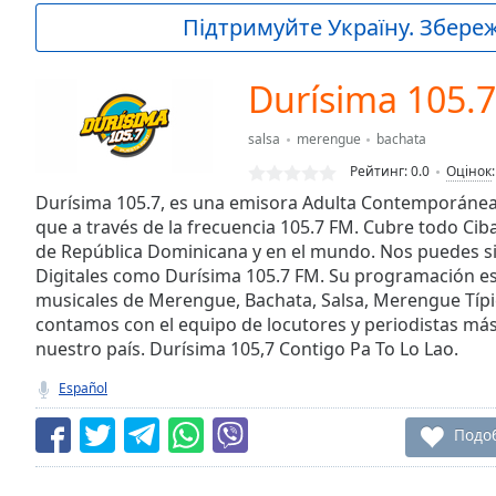
Current
Підтримуйте Україну. Збережі
Time
0:00
/
Duration
-:-
Durísima 105.
Loaded
:
0.00%
salsa
merengue
bachata
0:00
Рейтинг:
0.0
Оцінок
Stream
Type
Durísima 105.7, es una emisora Adulta Contemporánea
LIVE
que a través de la frecuencia 105.7 FM. Cubre todo Cib
Seek to
live,
de República Dominicana y en el mundo. Nos puedes si
currently
Digitales como Durísima 105.7 FM. Su programación es
behind
live
LIVE
musicales de Merengue, Bachata, Salsa, Merengue Típi
Remaining
contamos con el equipo de locutores y periodistas má
Time
-
nuestro país. Durísima 105,7 Contigo Pa To Lo Lao.
-:-
Español
1x
Подо
Playback
Rate