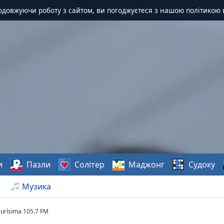
одовжуючи роботу з сайтом, ви погоджуєтеся з нашою політикою 
и
Пазли
Солітер
Маджонг
Судоку
Музика
urísima 105.7 FM