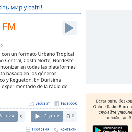
ть мир у світі!
7 FM
:
0
 con un formato Urbano Tropical
ao Central, Costa Norte, Nordeste
ntonizar en todas las plataformas
tá basada en los géneros
co y Reguetón. En Durísima
s experimentado de la radio de
Встановіть безк
Вебсайт
Online Radio Box н
слухайте улюбле
бається
6
Слухати
0
онлайн, де б
Програма
Контакти