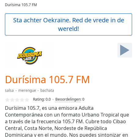
loading.
Durísima 105.7 FM
Play
Video
Sta achter Oekraïne. Red de vrede in de
Play
wereld!
Skip
Backward
Skip
Forward
Mute
Current
Time
0:00
/
Durísima 105.7 FM
Duration
-:-
Loaded
:
salsa
merengue
bachata
0.00%
Stream
Rating:
0.0
Beoordelingen
:
0
Type
LIVE
Durísima 105.7, es una emisora Adulta
Seek to
Contemporánea con un formato Urbano Tropical que
live,
a través de la frecuencia 105.7 FM. Cubre todo Cibao
currently
behind
Central, Costa Norte, Nordeste de República
live
LIVE
Dominicana y en el mundo. Nos puedes sintonizar en