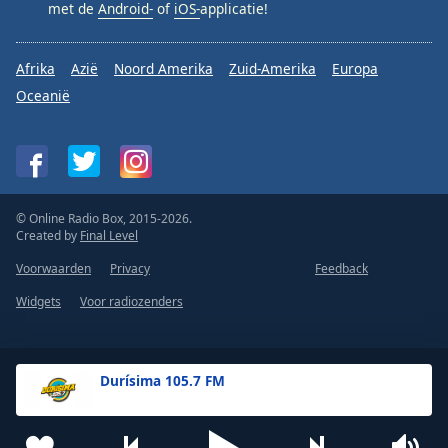
met de
Android-
of
iOS-
applicatie!
Afrika
Azië
Noord Amerika
Zuid-Amerika
Europa
Oceanië
© Online Radio Box, 2015-2026.
Created by
Final Level
Voorwaarden
Privacy
Feedback
Widgets
Voor radiozenders
Durísima 105.7 FM