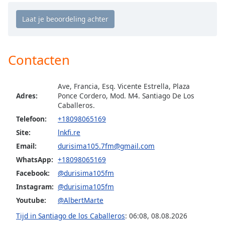
opens
subtitles
settings
dialog
subtitles
off
,
Contacten
selected
Ave, Francia, Esq. Vicente Estrella, Plaza
Audio
Track
Adres:
Ponce Cordero, Mod. M4. Santiago De Los
Caballeros.
Picture-
Telefoon:
+18098065169
in-
Picture
Site:
lnkfi.re
Fullscreen
Email:
durisima105.7fm@gmail.com
This
WhatsApp:
+18098065169
is
a
Facebook:
@durisima105fm
modal
Instagram:
@durisima105fm
window.
Youtube:
@AlbertMarte
Tijd in Santiago de los Caballeros
:
06:08
,
08.08.2026
Beginning