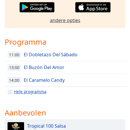
Opacity
andere opties
Caption
Area
Programma
Background
Color
El Dobletazo Del Sábado
11:00
Opacity
El Buzón Del Amor
13:00
El Caramelo Candy
14:00
Font
Size
Hele programma
Text
Aanbevolen
Edge
Style
Tropical 100 Salsa