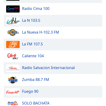
Font
Radio Cima 100
Family
La N 103.5
Reset
Done
La Nueva H-102.3 FM
Close
Modal
Dialog
La FM 107.5
End
of
Caliente 104
dialog
window.
Radio Salvacion Internacional
Zumba 88.7 FM
Fuego 90
SOLO BACHATA