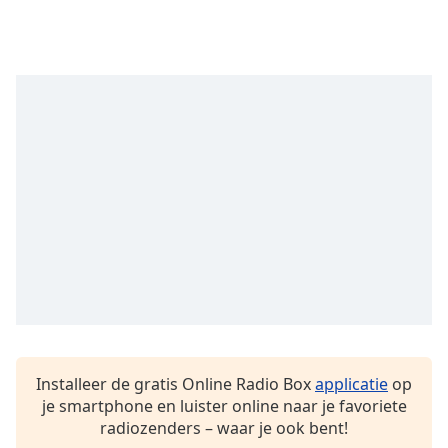
of
dialog
window.
Escape
will
cancel
and
close
the
window.
Text
Color
Opacity
Installeer de gratis Online Radio Box
applicatie
op
Text
je smartphone en luister online naar je favoriete
Background
radiozenders – waar je ook bent!
Color