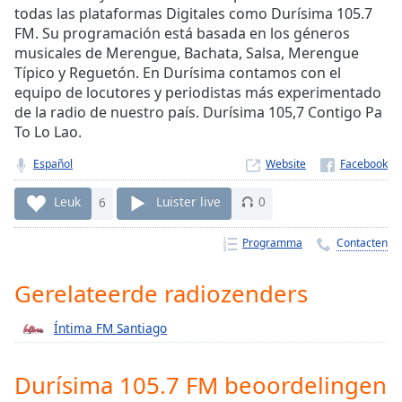
Remaining
todas las plataformas Digitales como Durísima 105.7
Time
-
FM. Su programación está basada en los géneros
-:-
musicales de Merengue, Bachata, Salsa, Merengue
Típico y Reguetón. En Durísima contamos con el
1x
equipo de locutores y periodistas más experimentado
Playback
de la radio de nuestro país. Durísima 105,7 Contigo Pa
Rate
To Lo Lao.
Chapters
Español
Website
Chapters
Leuk
6
Luister live
0
Descriptions
Programma
Contacten
descriptions
off
,
Gerelateerde radiozenders
selected
Íntima FM Santiago
Subtitles
subtitles
Durísima 105.7 FM beoordelingen
settings
,