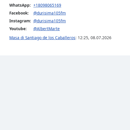
Audio
WhatsApp:
+18098065169
Track
Facebook:
@durisima105fm
Picture-
Instagram:
@durisima105fm
in-
Picture
Youtube:
@AlbertMarte
Fullscreen
Masa di Santiago de los Caballeros
:
12:25
,
08.07.2026
This
is
a
modal
window.
Beginning
of
dialog
window.
Escape
will
cancel
and
close