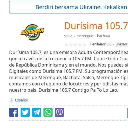
Current
Berdiri bersama Ukraine. Kekalkan
Time
0:00
/
Duration
-:-
Durísima 105.
Loaded
:
0.00%
salsa
merengue
bachata
0:00
Penilaian:
0.0
Ulasan
Stream
Type
Durísima 105.7, es una emisora Adulta Contemporánea
LIVE
que a través de la frecuencia 105.7 FM. Cubre todo Cib
Seek to
live,
de República Dominicana y en el mundo. Nos puedes si
currently
Digitales como Durísima 105.7 FM. Su programación es
behind
live
LIVE
musicales de Merengue, Bachata, Salsa, Merengue Típi
Remaining
contamos con el equipo de locutores y periodistas má
Time
-
nuestro país. Durísima 105,7 Contigo Pa To Lo Lao.
-:-
Español
1x
Playback
Rate