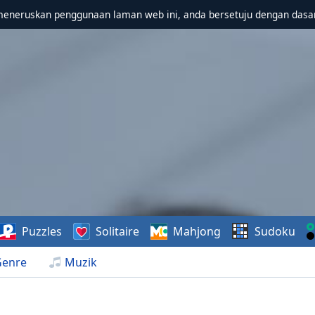
meneruskan penggunaan laman web ini, anda bersetuju dengan dasa
Puzzles
Solitaire
Mahjong
Sudoku
Genre
Muzik