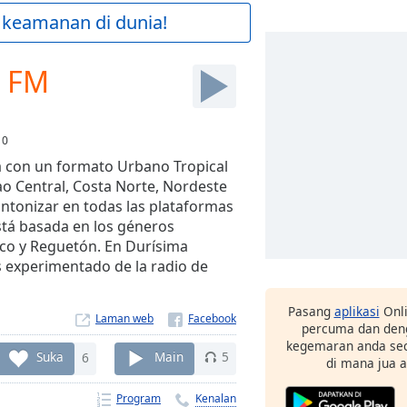
 keamanan di dunia!
7 FM
:
0
 con un formato Urbano Tropical
ao Central, Costa Norte, Nordeste
ntonizar en todas las plataformas
tá basada en los géneros
co y Reguetón. En Durísima
s experimentado de la radio de
Pasang
aplikasi
Onli
Laman web
percuma dan deng
kegemaran anda sec
Suka
6
Main
5
di mana jua 
Program
Kenalan