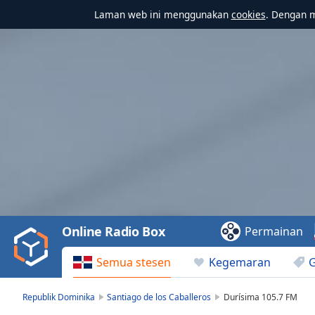
Laman web ini menggunakan
cookies
. Dengan 
Video
Player
is
loading.
Play
Video
Online Radio Box
Permainan
Play
Skip
Semua stesen
Kegemaran
Backward
Skip
Forward
Republik Dominika
Santiago de los Caballeros
Durísima 105.7 FM
Mute