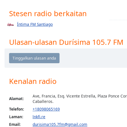
Chapters
Stesen radio berkaitan
Chapters
Descriptions
Íntima FM Santiago
descriptions
Ulasan-ulasan Durísima 105.7 FM
off
,
selected
Subtitles
subtitles
settings
,
Kenalan radio
opens
subtitles
settings
Ave, Francia, Esq. Vicente Estrella, Plaza Ponce C
Alamat:
dialog
Caballeros.
subtitles
Telefon:
+18098065169
off
,
Laman:
lnkfi.re
selected
Email:
durisima105.7fm@gmail.com