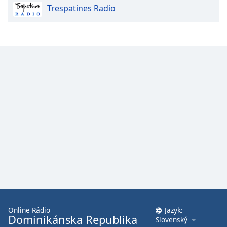
Trespatines Radio
Font
Family
Reset
Done
Close
Modal
Dialog
End
of
dialog
window.
Online Rádio
Jazyk:
Dominikánska Republika
Slovenský