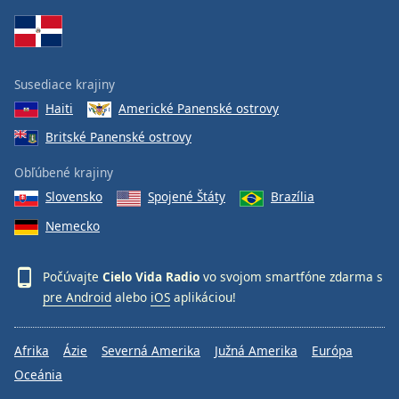
Susediace krajiny
Haiti
Americké Panenské ostrovy
Britské Panenské ostrovy
Obľúbené krajiny
Slovensko
Spojené Štáty
Brazília
Nemecko
Počúvajte
Cielo Vida Radio
vo svojom smartfóne zdarma s
pre Android
alebo
iOS
aplikáciou!
Afrika
Ázie
Severná Amerika
Južná Amerika
Európa
Oceánia