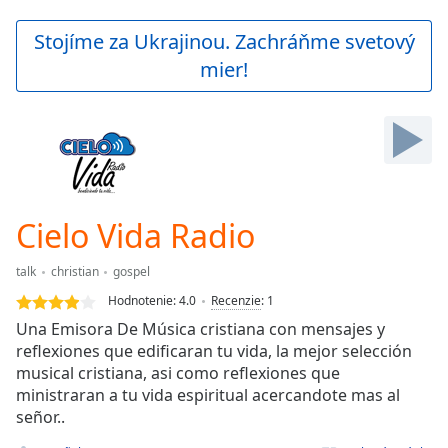
loading.
Play
Stojíme za Ukrajinou. Zachráňme svetový
Video
mier!
Play
Skip
Backward
Skip
Forward
Mute
Current
Time
0:00
Cielo Vida Radio
/
Duration
-:-
talk
christian
gospel
Loaded
:
0.00%
Hodnotenie:
4.0
Recenzie
:
1
Stream
Una Emisora De Música cristiana con mensajes y
Type
LIVE
reflexiones que edificaran tu vida, la mejor selección
Seek to
musical cristiana, asi como reflexiones que
live,
ministraran a tu vida espiritual acercandote mas al
currently
señor..
behind
live
LIVE