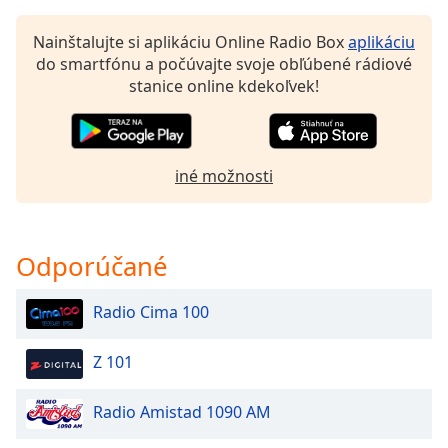
of
dialog
Nainštalujte si aplikáciu Online Radio Box
aplikáciu
window.
do smartfónu a počúvajte svoje obľúbené rádiové
Escape
stanice online kdekoľvek!
will
cancel
and
close
iné možnosti
the
window.
Text
Odporúčané
Color
Radio Cima 100
Opacity
Z 101
Text
Radio Amistad 1090 AM
Background
Color