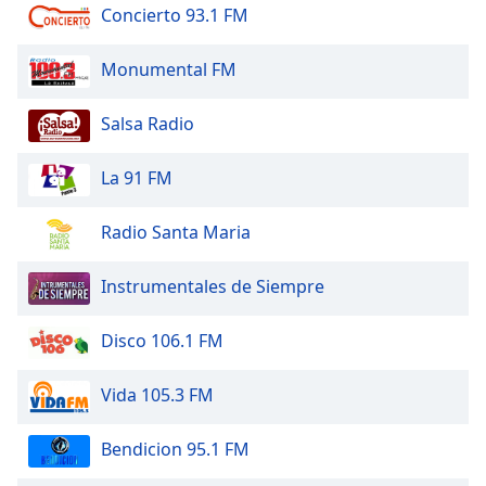
Concierto 93.1 FM
Opacity
Monumental FM
Caption
Salsa Radio
Area
Background
La 91 FM
Color
Radio Santa Maria
Opacity
Instrumentales de Siempre
Font
Size
Disco 106.1 FM
Vida 105.3 FM
Text
Edge
Style
Bendicion 95.1 FM