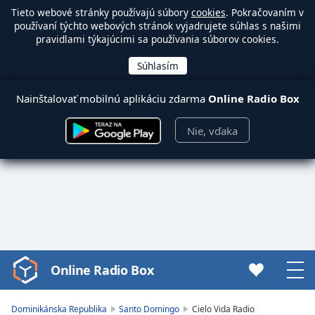
Tieto webové stránky používajú súbory
cookies
. Pokračovaním v
používaní týchto webových stránok vyjadrujete súhlas s našimi
pravidlami týkajúcimi sa používania súborov cookies.
Nainštalovať mobilnú aplikáciu zdarma
Online Radio Box
Nie, vďaka
Online Radio Box
Video
Player
is
Dominikánska Republika
Santo Domingo
Cielo Vida Radio