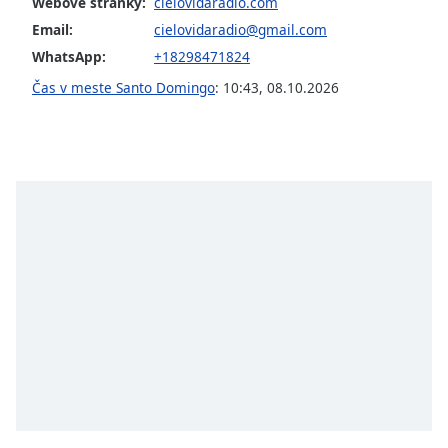
opens
Webové stránky:
cielovidaradio.com
subtitles
Email:
cielovidaradio@gmail.com
settings
WhatsApp:
+18298471824
dialog
subtitles
Čas v meste Santo Domingo
:
10:43
,
08.10.2026
off
,
selected
Audio
Track
Picture-
in-
Picture
Fullscreen
This
is
a
modal
window.
Beginning