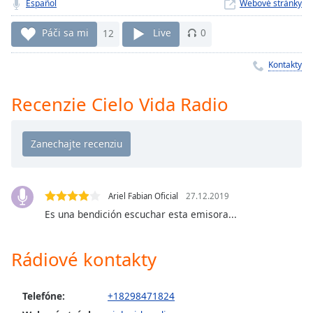
Remaining
Español
Webové stránky
Time
-
-:-
Páči sa mi
12
Live
0
1x
Kontakty
Playback
Rate
Recenzie Cielo Vida Radio
Chapters
Chapters
Descriptions
descriptions
Ariel Fabian Oficial
27.12.2019
off
,
Es una bendición escuchar esta emisora...
selected
Rádiové kontakty
Subtitles
subtitles
Telefóne:
+18298471824
settings
,