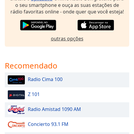
dialog
o seu smartphone e ouça as suas estações de
window.
rádio favoritas online - onde quer que você esteja!
Escape
will
cancel
and
outras opções
close
the
window.
Recomendado
Text
Color
Radio Cima 100
Opacity
Z 101
Radio Amistad 1090 AM
Text
Background
Concierto 93.1 FM
Color