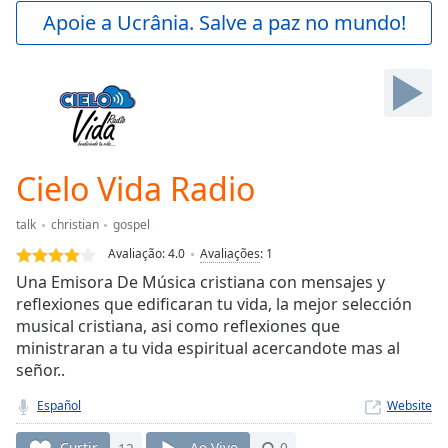
Play
Apoie a Ucrânia. Salve a paz no mundo!
Video
Play
Skip
Backward
Skip
Forward
Mute
Current
Cielo Vida Radio
Time
0:00
/
talk
christian
gospel
Duration
-:-
Avaliação:
4.0
Avaliações
:
1
Loaded
:
Una Emisora De Música cristiana con mensajes y
0.00%
reflexiones que edificaran tu vida, la mejor selección
Stream
musical cristiana, asi como reflexiones que
Type
LIVE
ministraran a tu vida espiritual acercandote mas al
Seek to
live,
señor..
currently
behind
Español
Website
live
LIVE
Remaining
Curtir
12
Ao Vivo
0