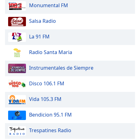
Monumental FM
Opacity
Salsa Radio
Caption
Area
La 91 FM
Background
Color
Radio Santa Maria
Opacity
Instrumentales de Siempre
Font
Disco 106.1 FM
Size
Vida 105.3 FM
Text
Bendicion 95.1 FM
Edge
Style
Trespatines Radio
Font