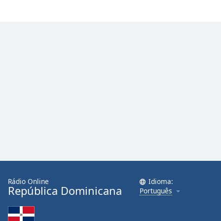
Family
Reset
Done
Close
Modal
Dialog
End
of
dialog
window.
Rádio Online
Idioma:
República Dominicana
Português