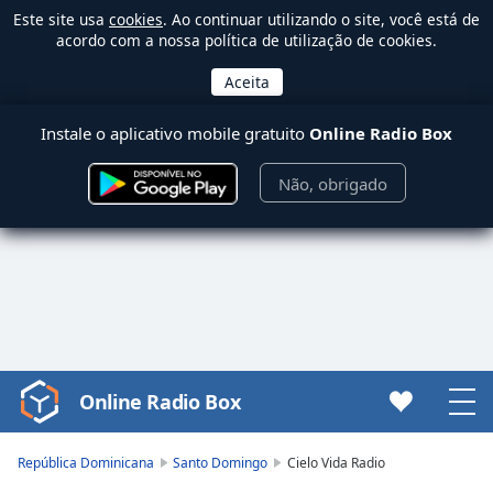
Este site usa
cookies
. Ao continuar utilizando o site, você está de
acordo com a nossa política de utilização de cookies.
Instale o aplicativo mobile gratuito
Online Radio Box
Não, obrigado
Online Radio Box
Video
Player
is
República Dominicana
Santo Domingo
Cielo Vida Radio
loading.