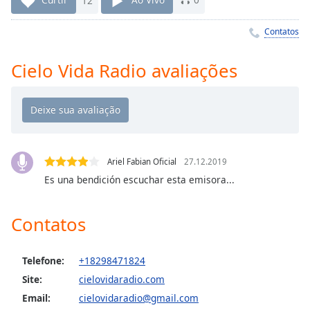
Time
-
-:-
Contatos
1x
Cielo Vida Radio avaliações
Playback
Rate
Chapters
Chapters
Descriptions
Ariel Fabian Oficial
27.12.2019
Es una bendición escuchar esta emisora...
descriptions
off
,
selected
Contatos
Subtitles
Telefone:
+18298471824
subtitles
Site:
cielovidaradio.com
settings
,
opens
Email:
cielovidaradio@gmail.com