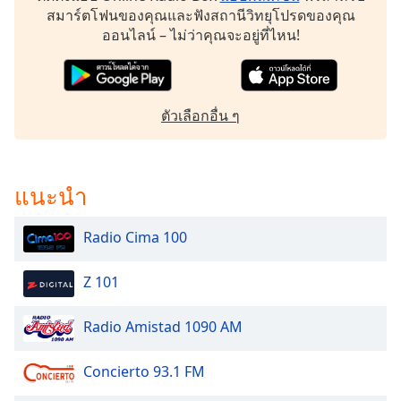
dialog
สมาร์ตโฟนของคุณและฟังสถานีวิทยุโปรดของคุณ
window.
ออนไลน์ – ไม่ว่าคุณจะอยู่ที่ไหน!
Escape
will
cancel
and
ตัวเลือกอื่น ๆ
close
the
window.
แนะนำ
Text
Color
Radio Cima 100
Opacity
Z 101
Radio Amistad 1090 AM
Text
Background
Concierto 93.1 FM
Color