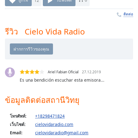
Time
-
-:-
ติดต่อ
1x
รีวิว Cielo Vida Radio
Playback
Rate
Chapters
Chapters
Descriptions
Ariel Fabian Oficial
27.12.2019
Es una bendición escuchar esta emisora...
descriptions
off
,
selected
ข้อมูลติดต่อสถานีวิทยุ
Subtitles
โทรศัพท์:
+18298471824
subtitles
เว็บไซต์:
cielovidaradio.com
settings
,
opens
Email:
cielovidaradio@gmail.com