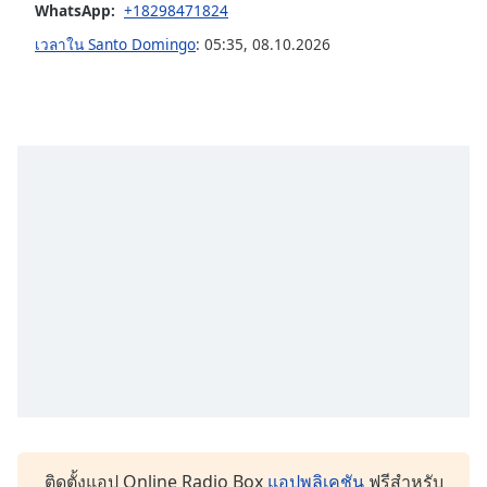
subtitles
WhatsApp:
+18298471824
settings
เวลาใน Santo Domingo
:
05:35
,
08.10.2026
dialog
subtitles
off
,
selected
Audio
Track
Picture-
in-
Picture
Fullscreen
This
is
a
modal
window.
Beginning
of
ติดตั้งแอป Online Radio Box
แอปพลิเคชัน
ฟรีสำหรับ