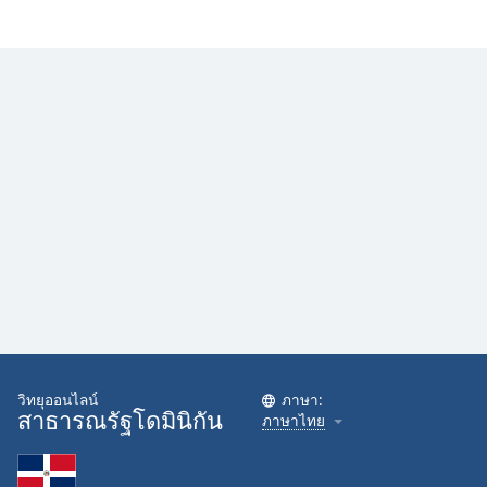
Family
Reset
Done
Close
Modal
Dialog
End
of
dialog
window.
วิทยุออนไลน์
ภาษา:
สาธารณรัฐโดมินิกัน
ภาษาไทย