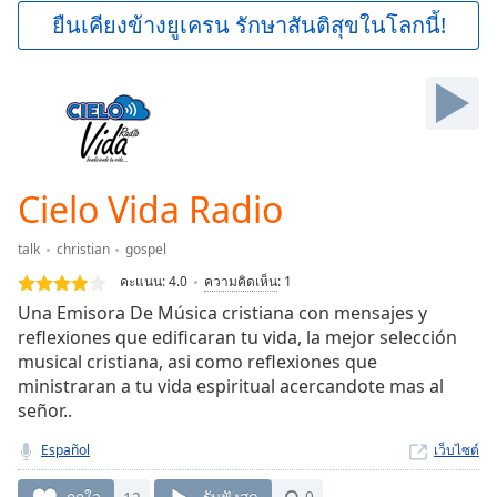
Play
ยืนเคียงข้างยูเครน รักษาสันติสุขในโลกนี้!
Video
Play
Skip
Backward
Skip
Forward
Mute
Current
Cielo Vida Radio
Time
0:00
/
talk
christian
gospel
Duration
-:-
คะแนน:
4.0
ความคิดเห็น
:
1
Loaded
:
Una Emisora De Música cristiana con mensajes y
0.00%
reflexiones que edificaran tu vida, la mejor selección
Stream
musical cristiana, asi como reflexiones que
Type
LIVE
ministraran a tu vida espiritual acercandote mas al
Seek to
live,
señor..
currently
behind
Español
เว็บไซต์
live
LIVE
Remaining
ถูกใจ
12
รับฟังสด
0