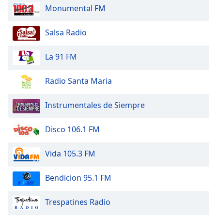
Monumental FM
Opacity
Salsa Radio
Caption
Area
La 91 FM
Background
Color
Radio Santa Maria
Opacity
Instrumentales de Siempre
Font
Disco 106.1 FM
Size
Vida 105.3 FM
Text
Bendicion 95.1 FM
Edge
Style
Trespatines Radio
Font