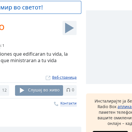
 мир во светот!
io
и
:
1
ones que edificaran tu vida, la
 que ministraran a tu vida
Веб-страница
12
Слушај во живо
0
Инсталирајте ја б
Контакти
Radio Box
аплика
паметен телефон
вашите омилени
онлајн – кад