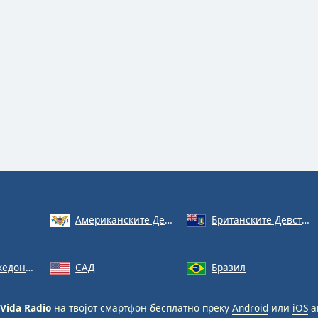
Американските Девствени Острови
Британските Девствени Острови
донија
САД
Бразил
 Vida Radio
на твојот смартфон бесплатно преку
Android
или
iOS
а