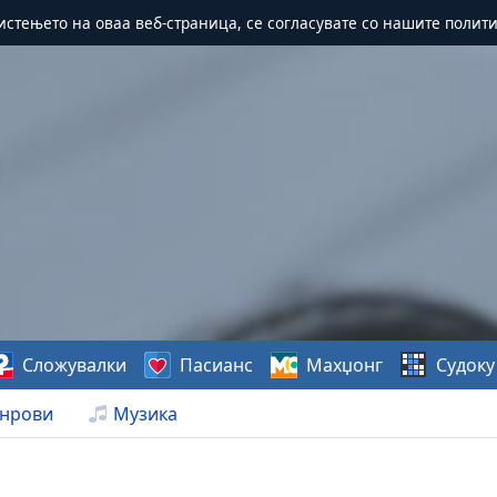
истењето на оваа веб-страница, се согласувате со нашите полит
Сложувалки
Пасианс
Махџонг
Судоку
нрови
Музика