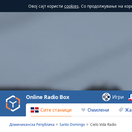
Овој сајт користи
cookies
. Со продолжување на кор
Video
Player
is
loading.
Play
Video
Online Radio Box
Игри
Play
Skip
Сите станици
Омилени
Жа
Backward
Skip
Forward
Доминиканска Република
Santo Domingo
Cielo Vida Radio
Mute