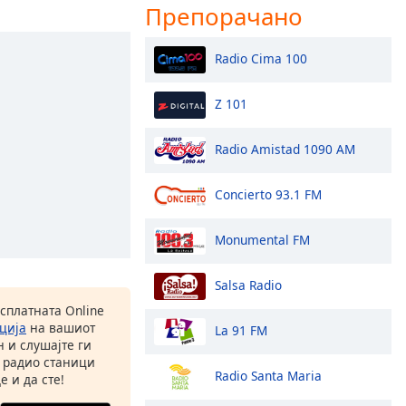
Препорачано
Radio Cima 100
Z 101
Radio Amistad 1090 AM
Concierto 93.1 FM
Monumental FM
Salsa Radio
есплатната Online
ција
на вашиот
La 91 FM
 и слушајте ги
 радио станици
Radio Santa Maria
е и да сте!