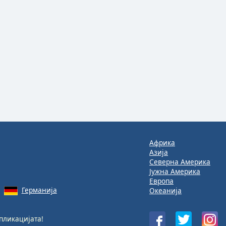
Африка
Азија
Северна Америка
Јужна Америка
Европа
Германија
Океанија
пликацијата!