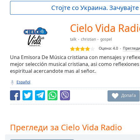
Current
Стојте со Украина. Зачувајте
Time
0:00
/
Duration
-:-
Cielo Vida Rad
Loaded
:
0.00%
talk
christian
gospel
0:00
Оцена:
4.0
Преглед
Stream
Type
Una Emisora De Música cristiana con mensajes y reflexi
LIVE
mejor selección musical cristiana, asi como reflexiones
Seek to
live,
espiritual acercandote mas al señor..
currently
behind
Español
live
LIVE
Remaining
Допаѓа
Time
-
-:-
1x
Прегледи за Cielo Vida Radio
Playback
Rate