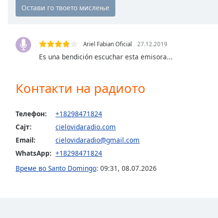
Chapters
Chapters
Descriptions
Ariel Fabian Oficial
27.12.2019
Es una bendición escuchar esta emisora...
descriptions
off
,
selected
Контакти на радиото
Subtitles
Телефон:
+18298471824
subtitles
Сајт:
cielovidaradio.com
settings
,
opens
Email:
cielovidaradio@gmail.com
subtitles
WhatsApp:
+18298471824
settings
Време во Santo Domingo
:
09:31
,
08.07.2026
dialog
subtitles
off
,
selected