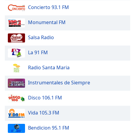
Color
Concierto 93.1 FM
Opacity
Monumental FM
Caption
Salsa Radio
Area
Background
La 91 FM
Color
Radio Santa Maria
Opacity
Instrumentales de Siempre
Font
Size
Disco 106.1 FM
Vida 105.3 FM
Text
Edge
Bendicion 95.1 FM
Style