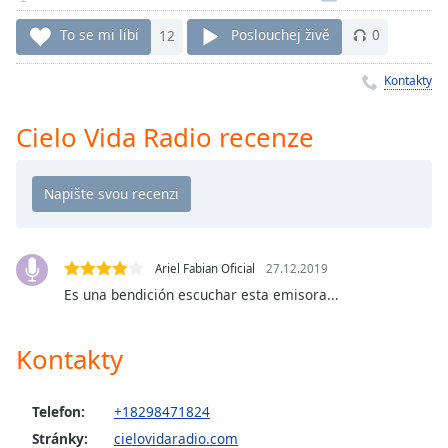
Remaining
To se mi líbí
12
Poslouchej živě
0
Time
-
-:-
Kontakty
1x
Cielo Vida Radio recenze
Playback
Rate
Chapters
Chapters
Descriptions
Ariel Fabian Oficial
27.12.2019
Es una bendición escuchar esta emisora...
descriptions
off
,
selected
Kontakty
Subtitles
Telefon:
+18298471824
subtitles
Stránky:
cielovidaradio.com
settings
,