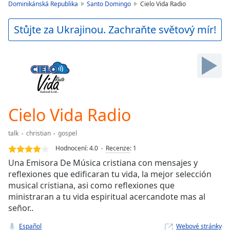
is
Dominikánská Republika
Santo Domingo
Cielo Vida Radio
loading.
Play
Stůjte za Ukrajinou. Zachraňte světový mír!
Video
Play
Skip
Backward
Skip
Forward
Mute
Current
Cielo Vida Radio
Time
0:00
/
talk
christian
gospel
Duration
-:-
Hodnocení:
4.0
Recenze
:
1
Loaded
:
Una Emisora De Música cristiana con mensajes y
0.00%
reflexiones que edificaran tu vida, la mejor selección
Stream
musical cristiana, asi como reflexiones que
Type
LIVE
ministraran a tu vida espiritual acercandote mas al
Seek to
live,
señor..
currently
behind
Español
Webové stránky
live
LIVE