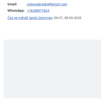
opens
Email:
cielovidaradio@gmail.com
subtitles
WhatsApp:
+18298471824
settings
Čas ve městě Santo Domingo
:
06:37
,
08.09.2026
dialog
subtitles
off
,
selected
Audio
Track
Picture-
in-
Picture
Fullscreen
This
is
a
modal
window.