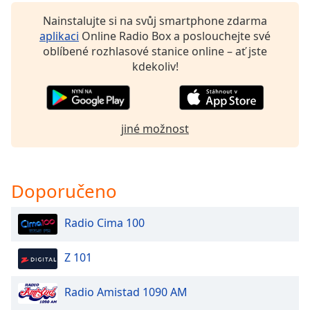
Beginning
of
Nainstalujte si na svůj smartphone zdarma
dialog
aplikaci
Online Radio Box a poslouchejte své
window.
oblíbené rozhlasové stanice online – ať jste
Escape
kdekoliv!
will
cancel
and
close
jiné možnost
the
window.
Text
Doporučeno
Color
Radio Cima 100
Opacity
Z 101
Text
Radio Amistad 1090 AM
Background