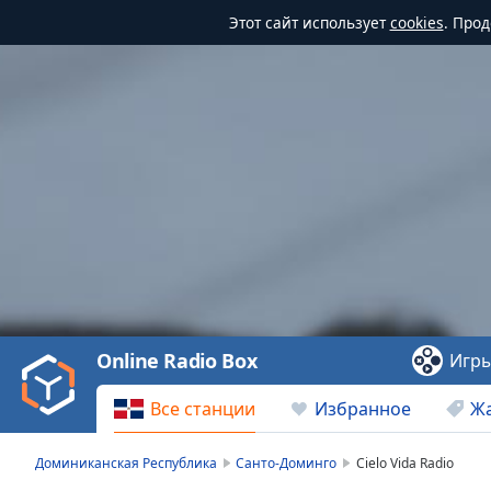
Этот сайт использует
cookies
. Про
Video
Player
is
loading.
Play
Video
Online Radio Box
Игр
Play
Skip
Все станции
Избранное
Ж
Backward
Skip
Forward
Доминиканская Республика
Санто-Доминго
Cielo Vida Radio
Mute