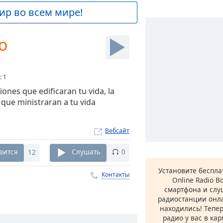
ир во всем мире!
io
:
1
ones que edificaran tu vida, la
 que ministraran a tu vida
Вебсайт
вится
12
Слушать
0
Установите беспл
Контакты
Online Radio B
смартфона и сл
радиостанции онла
находились! Тепе
радио у вас в ка