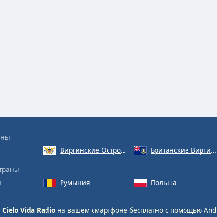
аны
Виргинские Острова США
Британские Виргинские Острова
траны
я
Румыния
Польша
е
Cielo Vida Radio
на вашем смартфоне бесплатно с помощью
And