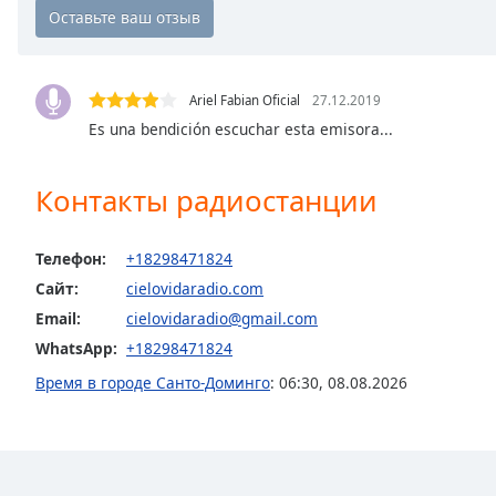
Chapters
Chapters
Descriptions
Ariel Fabian Oficial
27.12.2019
Es una bendición escuchar esta emisora...
descriptions
off
,
selected
Контакты радиостанции
Subtitles
Телефон:
+18298471824
subtitles
Сайт:
cielovidaradio.com
settings
,
opens
Email:
cielovidaradio@gmail.com
subtitles
WhatsApp:
+18298471824
settings
Время в городе Санто-Доминго
:
06:30
,
08.08.2026
dialog
subtitles
off
,
selected