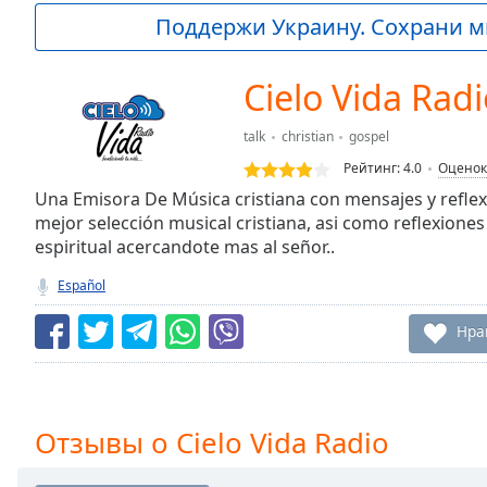
Current
Поддержи Украину. Сохрани м
Time
0:00
/
Duration
-:-
Cielo Vida Rad
Loaded
:
0.00%
talk
christian
gospel
0:00
Рейтинг:
4.0
Оценок
Stream
Type
Una Emisora De Música cristiana con mensajes y reflexi
LIVE
mejor selección musical cristiana, asi como reflexiones
Seek to
live,
espiritual acercandote mas al señor..
currently
behind
Español
live
LIVE
Remaining
Нра
Time
-
-:-
1x
Отзывы о Cielo Vida Radio
Playback
Rate