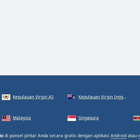
Kepulauan Virgin AS
Kepulauan Virgin Inggris
Malaysia
Singapura
io
di ponsel pintar Anda secara gratis dengan aplikasi
Android
atau