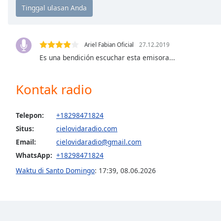
Chapters
Chapters
Descriptions
Ariel Fabian Oficial
27.12.2019
Es una bendición escuchar esta emisora...
descriptions
off
,
selected
Kontak radio
Subtitles
Telepon:
+18298471824
subtitles
Situs:
cielovidaradio.com
settings
,
opens
Email:
cielovidaradio@gmail.com
subtitles
WhatsApp:
+18298471824
settings
Waktu di Santo Domingo
:
17:39
,
08.06.2026
dialog
subtitles
off
,
selected