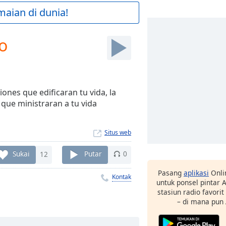
maian di dunia!
io
ones que edificaran tu vida, la
 que ministraran a tu vida
Situs web
Sukai
12
Putar
0
Pasang
aplikasi
Onli
Kontak
untuk ponsel pintar
stasiun radio favori
– di mana pun