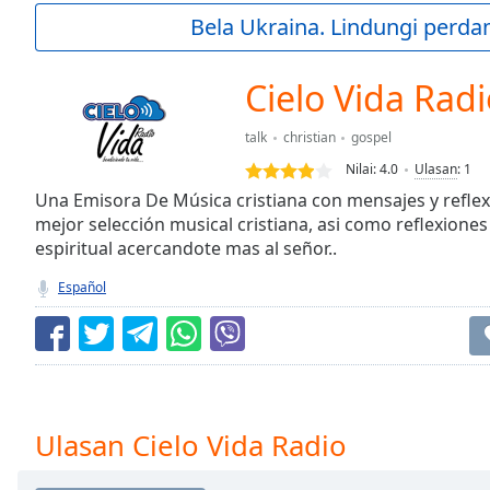
Current
Bela Ukraina. Lindungi perda
Time
0:00
/
Duration
-:-
Cielo Vida Rad
Loaded
:
0.00%
talk
christian
gospel
0:00
Nilai:
4.0
Ulasan
:
1
Stream
Type
Una Emisora De Música cristiana con mensajes y reflexi
LIVE
mejor selección musical cristiana, asi como reflexiones
Seek to
live,
espiritual acercandote mas al señor..
currently
behind
Español
live
LIVE
Remaining
Time
-
-:-
1x
Ulasan Cielo Vida Radio
Playback
Rate