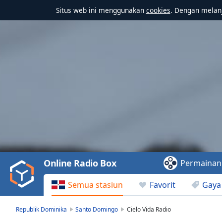
Situs web ini menggunakan
cookies
. Dengan melanj
Video
Player
is
loading.
Play
Video
Online Radio Box
Permainan
Play
Skip
Semua stasiun
Favorit
Gaya
Backward
Skip
Forward
Republik Dominika
Santo Domingo
Cielo Vida Radio
Mute