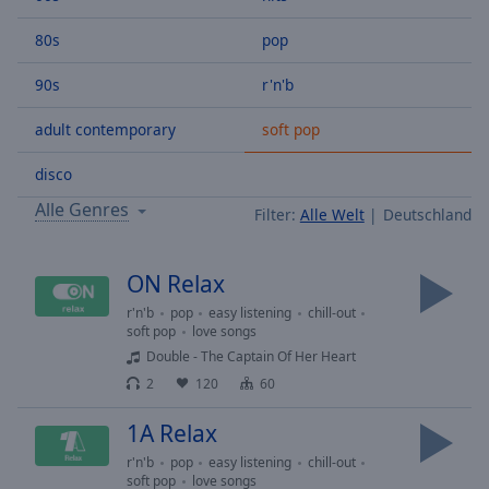
Backward
Skip
80s
pop
Forward
Mute
90s
r'n'b
Current
Time
0:00
adult contemporary
soft pop
/
Duration
-:-
disco
Loaded
:
Alle Genres
Filter:
Alle Welt
Deutschland
0.00%
Stream
Type
LIVE
ON Relax
Seek to
r'n'b
pop
easy listening
chill-out
live,
currently
soft pop
love songs
behind
Double - The Captain Of Her Heart
live
LIVE
Remaining
2
120
60
Time
-
1A Relax
-:-
r'n'b
pop
easy listening
chill-out
1x
soft pop
love songs