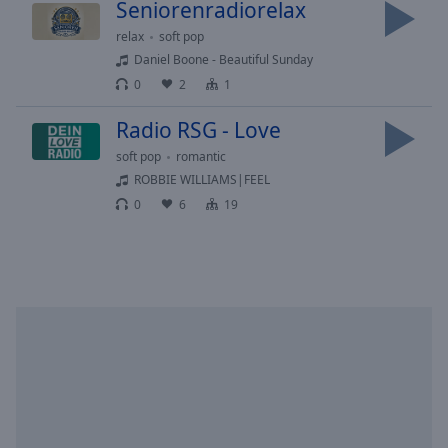
Seniorenradiorelax
cancel
relax
soft pop
and
Daniel Boone - Beautiful Sunday
close
the
0
2
1
window.
Radio RSG - Love
Text
soft pop
romantic
Color
ROBBIE WILLIAMS|FEEL
0
6
19
Opacity
Text
Background
Color
Opacity