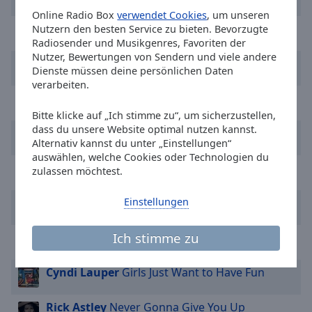
Reset
Online Radio Box
verwendet Cookies
, um unseren
Done
Michael Jackson
Billie Jean
Nutzern den besten Service zu bieten. Bevorzugte
Close
Radiosender und Musikgenres, Favoriten der
Modal
Dialog
Nutzer, Bewertungen von Sendern und viele andere
Bruno M**s
I Just Might
End
Dienste müssen deine persönlichen Daten
of
verarbeiten.
Taylor Swift
The Fate of Ophelia
dialog
window.
Bitte klicke auf „Ich stimme zu“, um sicherzustellen,
dass du unsere Website optimal nutzen kannst.
Men At Work
Down Under
Alternativ kannst du unter „Einstellungen“
auswählen, welche Cookies oder Technologien du
Foreigner
I Want to Know What Love Is
zulassen möchtest.
Einstellungen
Tina Turner
What's Love Got To Do With It
Ich stimme zu
Natalie Imbruglia
Torn
Cyndi Lauper
Girls Just Want to Have Fun
Rick Astley
Never Gonna Give You Up