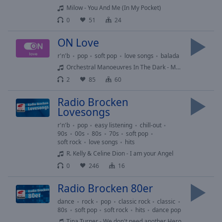
Milow - You And Me (In My Pocket)
Playback
Rate
0
51
24
Chapters
ON Love
Chapters
r'n'b
pop
soft pop
love songs
balada
Orchestral Manoeuvres In The Dark - Maid Of Orleans
Descriptions
2
85
60
descriptions
Radio Brocken
off
,
Lovesongs
selected
r'n'b
pop
easy listening
chill-out
Subtitles
90s
00s
80s
70s
soft pop
soft rock
love songs
hits
subtitles
R. Kelly & Celine Dion - I am your Angel
settings
,
0
246
16
opens
subtitles
Radio Brocken 80er
settings
dance
rock
pop
classic rock
classic
dialog
80s
soft pop
soft rock
hits
dance pop
subtitles
Tina Turner - We don't need another Hero