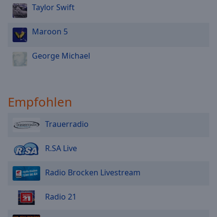
Taylor Swift
Maroon 5
George Michael
Empfohlen
Trauerradio
R.SA Live
Radio Brocken Livestream
Radio 21