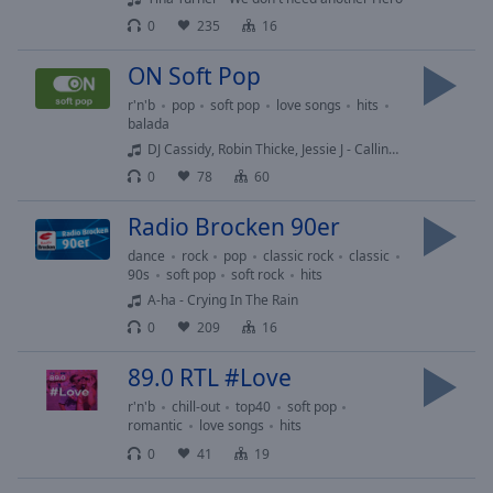
off
,
0
235
16
selected
ON Soft Pop
Audio
Track
r'n'b
pop
soft pop
love songs
hits
balada
Picture-
DJ Cassidy, Robin Thicke, Jessie J - Calling All Hearts
in-
Picture
0
78
60
Fullscreen
This
Radio Brocken 90er
is
dance
rock
pop
classic rock
classic
a
90s
soft pop
soft rock
hits
modal
A-ha - Crying In The Rain
window.
0
209
16
Beginning
89.0 RTL #Love
of
r'n'b
chill-out
top40
soft pop
dialog
romantic
love songs
hits
window.
0
41
19
Escape
will