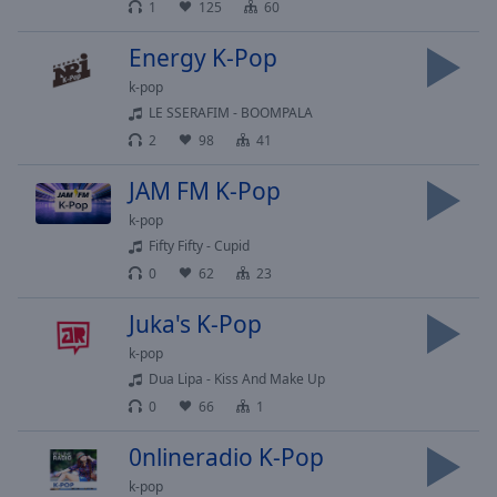
1
125
60
Playback
Rate
Energy K-Pop
Chapters
k-pop
LE SSERAFIM - BOOMPALA
Chapters
2
98
41
Descriptions
JAM FM K-Pop
descriptions
k-pop
off
,
Fifty Fifty - Cupid
selected
0
62
23
Subtitles
Juka's K-Pop
subtitles
k-pop
settings
,
Dua Lipa - Kiss And Make Up
opens
0
66
1
subtitles
settings
0nlineradio K-Pop
dialog
subtitles
k-pop