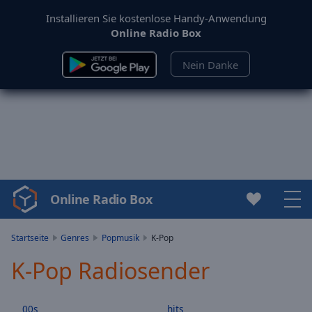
Installieren Sie kostenlose Handy-Anwendung
Online Radio Box
Nein Danke
Online Radio Box
Video
Player
is
Startseite
Genres
Popmusik
K-Pop
loading.
K-Pop Radiosender
Play
Video
Play
00s
hits
Skip