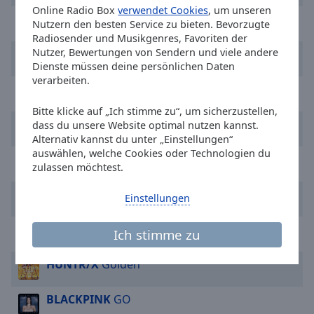
Reset
Online Radio Box
verwendet Cookies
, um unseren
BTS
Dynamite
Done
Nutzern den besten Service zu bieten. Bevorzugte
Close
Radiosender und Musikgenres, Favoriten der
Modal
Nutzer, Bewertungen von Sendern und viele andere
BLACKPINK
JUMP
Dialog
Dienste müssen deine persönlichen Daten
End
verarbeiten.
of
BTS
Butter (Instrumental)
dialog
Bitte klicke auf „Ich stimme zu“, um sicherzustellen,
window.
Jung Kook
Standing Next to You
dass du unsere Website optimal nutzen kannst.
Alternativ kannst du unter „Einstellungen“
auswählen, welche Cookies oder Technologien du
Jimin
Who
zulassen möchtest.
Last Boy
Mood
Einstellungen
Jung Kook
Seven
Ich stimme zu
HUNTR/X
Golden
BLACKPINK
GO