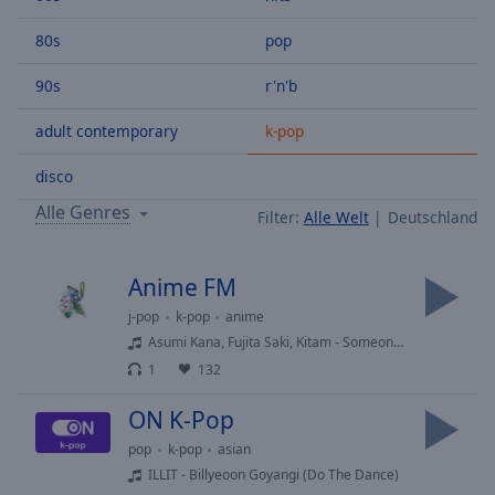
Backward
Skip
80s
pop
Forward
Mute
90s
r'n'b
Current
Time
0:00
adult contemporary
k-pop
/
Duration
-:-
disco
Loaded
:
Alle Genres
Filter:
Alle Welt
Deutschland
0.00%
Stream
Type
LIVE
Anime FM
Seek to
j-pop
k-pop
anime
live,
currently
Asumi Kana, Fujita Saki, Kitam - Someone Else
behind
live
LIVE
1
132
Remaining
Time
-
ON K-Pop
-:-
pop
k-pop
asian
ILLIT - Billyeoon Goyangi (Do The Dance)
1x