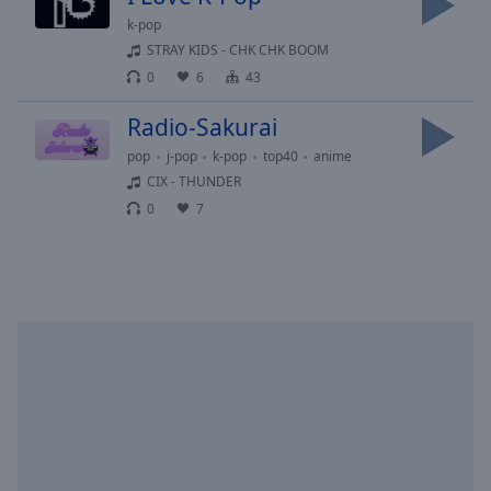
cancel
k-pop
and
STRAY KIDS - CHK CHK BOOM
close
0
6
43
the
window.
Radio-Sakurai
pop
j-pop
k-pop
top40
anime
Text
CIX - THUNDER
Color
0
7
Opacity
Text
Background
Color
Opacity