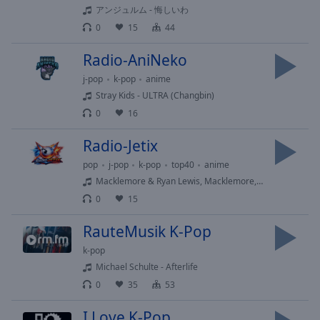
off
,
アンジュルム - 悔しいわ
selected
0
15
44
Audio
Radio-AniNeko
Track
j-pop
k-pop
anime
Picture-
Stray Kids - ULTRA (Changbin)
in-
Picture
0
16
Fullscreen
Radio-Jetix
This
is
pop
j-pop
k-pop
top40
anime
a
Macklemore & Ryan Lewis, Macklemore, Ryan Lewis, Ray Dalton - Can't Hold Us (feat. Ray Dalton)
modal
0
15
window.
RauteMusik K-Pop
Beginning
k-pop
of
Michael Schulte - Afterlife
dialog
0
35
53
window.
Escape
I Love K-Pop
will