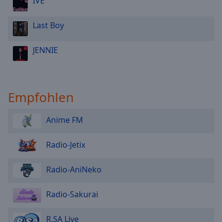
IVE
Last Boy
JENNIE
Empfohlen
Anime FM
Radio-Jetix
Radio-AniNeko
Radio-Sakurai
R.SA Live