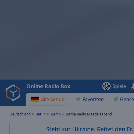
Video
Player
is
loading.
Play
Video
Online Radio Box
Spiele
Play
Skip
Alle Sender
Favoriten
Genre
Backward
Skip
Forward
Deutschland
Berlin
Berlin
Barba Radio Mäedelsabend
Mute
Current
Steht zur Ukraine. Rettet den Fr
Time
0:00