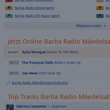
Chapters
Barba Radio Dinnerparty
Ba
Descriptions
Barba Radio Ich hasse Sport
Ba
descriptions
Barba Radio Sonntag Morgen
Ba
off
,
Weitere mehr
selected
Barba Radio Strandbar
Jetzt Online Barba Radio Mäedels
Subtitles
subtitles
Kylie Minogue
Dance To The Music
aktuell
settings
,
opens
The Pussycat Dolls
When I Grow Up
09:13
subtitles
settings
Zoe Wees
Don't Give Up
09:10
dialog
subtitles
Barba Radio Mäedelsabend playlist
off
,
selected
Top Tracks Barba Radio Mäedelsa
Audio
Sabrina Carpenter
— Espresso
Track