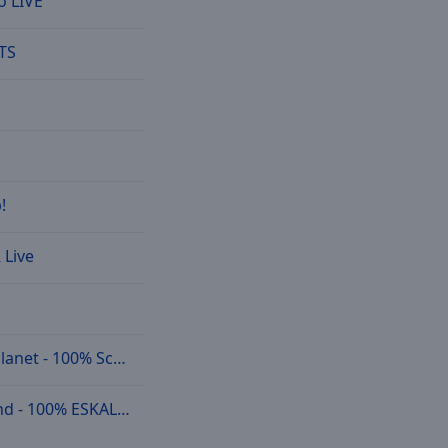
o LIVE
TS
!
 Live
et - 100% Schlager
 - 100% ESKALATION