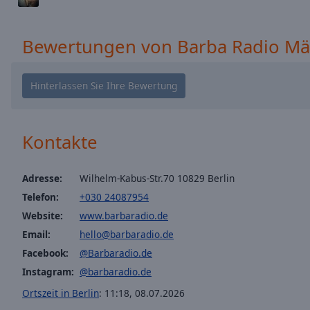
window.
Text
Bewertungen von Barba Radio M
Color
Opacity
Text
Kontakte
Background
Color
Adresse:
Wilhelm-Kabus-Str.70 10829 Berlin
Telefon:
+030 24087954
Opacity
Website:
www.barbaradio.de
Email:
hello@barbaradio.de
Caption
Facebook:
@Barbaradio.de
Area
Background
Instagram:
@barbaradio.de
Color
Ortszeit in Berlin
:
11:18
,
08.07.2026