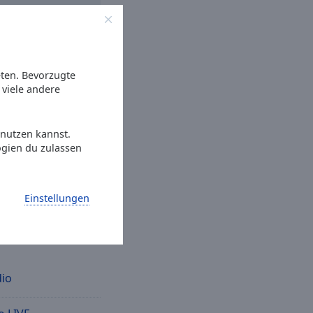
eten. Bevorzugte
viele andere
atis
Gratisapp
auf
e Online Radio Box-
Ihr Lieblingsradio
 nutzen kannst.
e immer wollen.
ogien du zulassen
ptionen
Einstellungen
io