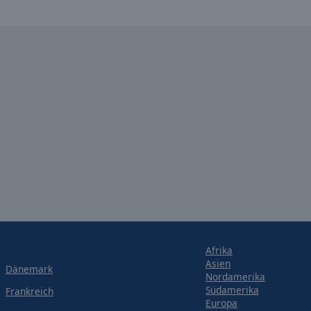
Afrika
Asien
Dänemark
Nordamerika
Südamerika
Frankreich
Europa