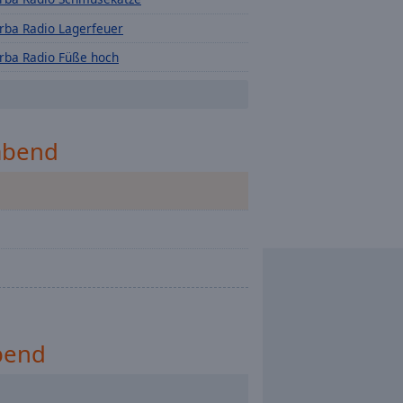
rba Radio Lagerfeuer
rba Radio Füße hoch
rba Radio Deutschpop
abend
bend