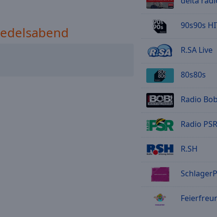
delta radi
90s90s HI
äedelsabend
R.SA Live
80s80s
Radio Bob
Radio PSR
R.SH
SchlagerPlan
Feierfreund