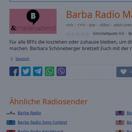
/
Duration
-:-
Barba Radio M
Loaded
:
0.00%
rock
r'n'b
pop
oldies
adult cont
0:00
Einschaltquote:
0.0
B
Stream
Type
Für alle BFFs die losziehen oder zuhause bleiben, um d
LIVE
machen. Barbara Schöneberger bretzelt Euch mit der r
Seek to
live,
currently
Deutsch
behind
live
LIVE
G
Remaining
Time
-
-:-
1x
Ähnliche Radiosender
Playback
Rate
Barba Radio
Ba
Barba Radio Song Contest
Ba
Chapters
Barba Radio KnickKnack
Ba