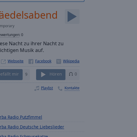
äedelsabend
emporary
ewertungen
:
0
iese Nacht zu ihrer Nacht zu
ichtigen Musik auf.
Webseite
efällt mir
9
Hören
0
Playlist
Kontakte
rba Radio Putzfimmel
rba Radio Deutsche Liebeslieder
rba Radio Schmusekatze