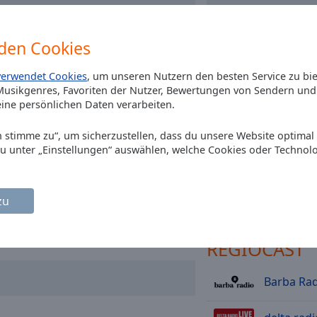
den Cookies
verwendet Cookies
, um unseren Nutzern den besten Service zu bi
usikgenres, Favoriten der Nutzer, Bewertungen von Sendern und 
Installieren Sie gr
ine persönlichen Daten verarbeiten.
Ihrem Smartphone di
App und hören Sie 
Ich stimme zu“, um sicherzustellen, dass du unsere Website optimal
online an, wo Si
du unter „Einstellungen“ auswählen, welche Cookies oder Technol
andere O
zu
REGIOCAST
Barba Rad