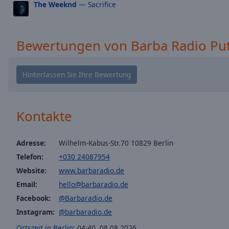
window.
The Weeknd
— Sacrifice
Text
Color
Bewertungen von Barba Radio Pu
Opacity
Text
Background
Kontakte
Color
Adresse:
Wilhelm-Kabus-Str.70 10829 Berlin
Opacity
Telefon:
+030 24087954
Website:
www.barbaradio.de
Caption
Email:
hello@barbaradio.de
Area
Facebook:
@Barbaradio.de
Background
Color
Instagram:
@barbaradio.de
Ortszeit in Berlin
:
04:40
,
08.08.2026