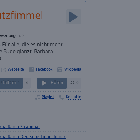
utzfimmel
ewertungen
:
0
 Für alle, die es nicht mehr
e Bude glänzt. Barbara
.
Webseite
efällt mir
4
Hören
0
Playlist
Kontakte
rba Radio Strandbar
rba Radio Deutsche Liebeslieder