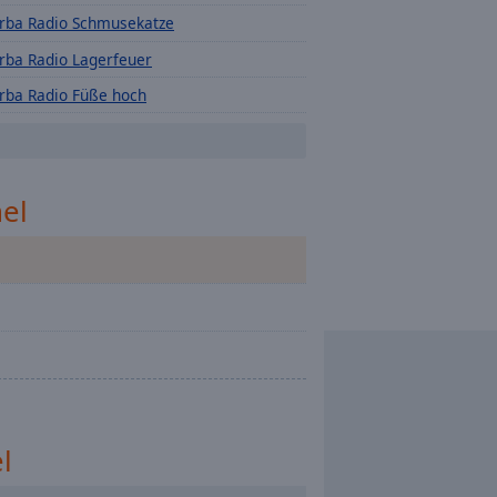
rba Radio Schmusekatze
rba Radio Lagerfeuer
rba Radio Füße hoch
rba Radio Deutschpop
el
l