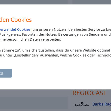
den Cookies
verwendet Cookies
, um unseren Nutzern den besten Service zu bi
usikgenres, Favoriten der Nutzer, Bewertungen von Sendern und 
Installieren Sie gr
ine persönlichen Daten verarbeiten.
Ihrem Smartphone di
App und hören Sie 
Ich stimme zu“, um sicherzustellen, dass du unsere Website optimal
online an, wo Si
du unter „Einstellungen“ auswählen, welche Cookies oder Technol
zu
andere O
REGIOCAST
Barba Rad