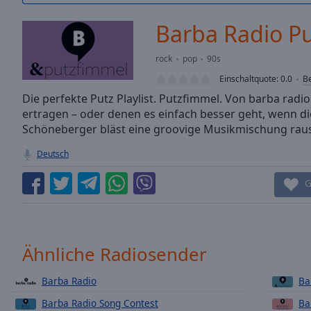
/
Duration
-:-
Barba Radio P
Loaded
:
0.00%
rock
pop
90s
0:00
Einschaltquote:
0.0
B
Stream
Type
Die perfekte Putz Playlist. Putzfimmel. Von barba radio.
LIVE
ertragen – oder denen es einfach besser geht, wenn di
Seek to
live,
Schöneberger bläst eine groovige Musikmischung raus
currently
behind
Deutsch
live
LIVE
Remaining
G
Time
-
-:-
1x
Ähnliche Radiosender
Playback
Rate
Barba Radio
Ba
Chapters
Barba Radio Song Contest
Ba