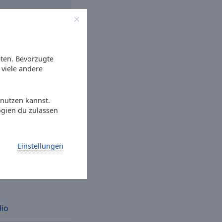
eten. Bevorzugte
viele andere
atis
Gratisapp
auf
e Online Radio Box-
Ihr Lieblingsradio
 nutzen kannst.
e immer wollen.
ogien du zulassen
Einstellungen
ptionen
io