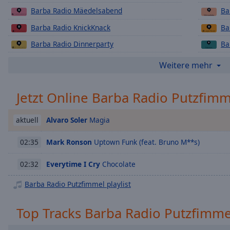
Chapters
Barba Radio Mäedelsabend
Ba
Descriptions
Barba Radio KnickKnack
Ba
descriptions
Barba Radio Dinnerparty
Ba
off
,
Barba Radio Ich hasse Sport
Ba
selected
Weitere mehr
Barba Radio Sonntag Morgen
Subtitles
Jetzt Online Barba Radio Putzfimm
subtitles
settings
,
Alvaro Soler
Magia
aktuell
opens
subtitles
Mark Ronson
Uptown Funk (feat. Bruno M**s)
02:35
settings
dialog
Everytime I Cry
Chocolate
02:32
subtitles
off
,
Barba Radio Putzfimmel playlist
selected
Top Tracks Barba Radio Putzfimme
Audio
Track