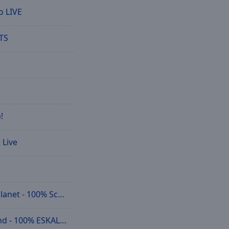
o LIVE
TS
!
 Live
et - 100% Schlager
 - 100% ESKALATION