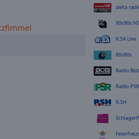
delta radi
90s90s HI
tzfimmel
R.SA Live
80s80s
Radio Bob
Radio PSR
R.SH
SchlagerPlan
Feierfreund