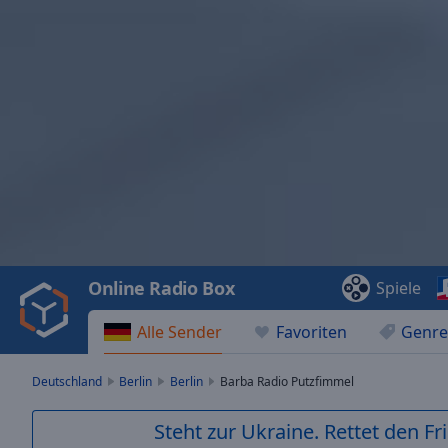
Video
Player
is
loading.
Play
Video
Online Radio Box
Spiele
Play
Skip
Alle Sender
Favoriten
Genre
Backward
Skip
Forward
Deutschland
Berlin
Berlin
Barba Radio Putzfimmel
Mute
Current
Steht zur Ukraine. Rettet den Fr
Time
0:00