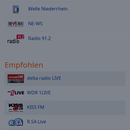
Welle Niederrhein
NE-WS
Radio 91.2
Empfohlen
delta radio LIVE
WDR 1LIVE
KISS FM
R.SA Live