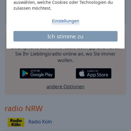
auswählen, welche Cookies oder Technologien du
zulassen möchtest.
Einstellungen
Ich stimme zu
Installieren Sie gratis
Gratisapp
auf Ihrem
Smartphone die Online Radio Box-App und hören
Sie Ihr Lieblingsradio online an, wo Sie immer
wollen.
andere Optionen
radio NRW
Radio Köln