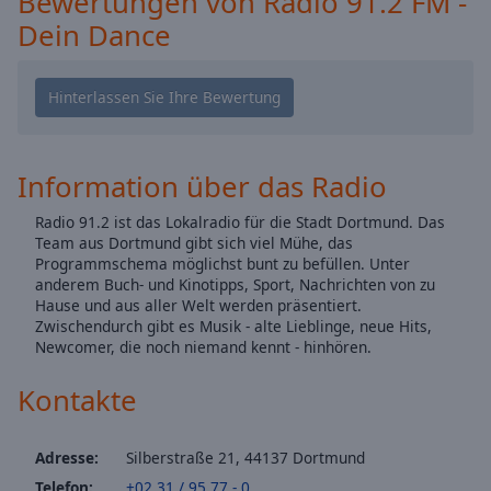
Bewertungen von Radio 91.2 FM -
Caption
Dein Dance
Area
Background
Color
Opacity
Information über das Radio
Font
Radio 91.2 ist das Lokalradio für die Stadt Dortmund. Das
Size
Team aus Dortmund gibt sich viel Mühe, das
Programmschema möglichst bunt zu befüllen. Unter
anderem Buch- und Kinotipps, Sport, Nachrichten von zu
Text
Hause und aus aller Welt werden präsentiert.
Edge
Zwischendurch gibt es Musik - alte Lieblinge, neue Hits,
Style
Newcomer, die noch niemand kennt - hinhören.
Kontakte
Font
Family
Adresse:
Silberstraße 21, 44137 Dortmund
Telefon:
+02 31 / 95 77 - 0