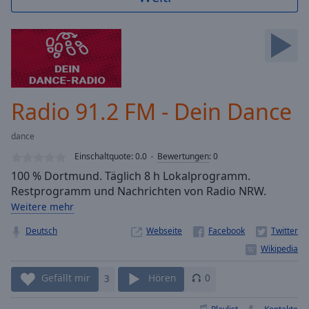
Backward
Skip
Forward
Mute
Current
Time
0:00
/
Radio 91.2 FM - Dein Dance
Duration
-:-
Loaded
:
dance
0.00%
Stream
Einschaltquote:
0.0
Bewertungen
:
0
Type
LIVE
100 % Dortmund. Täglich 8 h Lokalprogramm.
Seek to
Restprogramm und Nachrichten von Radio NRW.
live,
Weitere mehr
currently
behind
live
LIVE
Deutsch
Webseite
Remaining
Time
-
-:-
Gefällt mir
3
Hören
0
1x