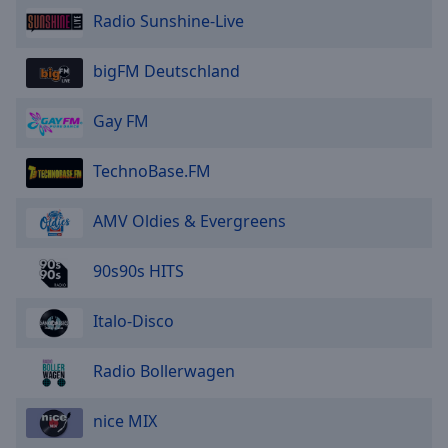
Radio Sunshine-Live
bigFM Deutschland
Gay FM
TechnoBase.FM
AMV Oldies & Evergreens
90s90s HITS
Italo-Disco
Radio Bollerwagen
nice MIX