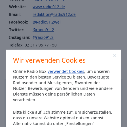
Reset
Website:
www.radio912.de
Done
Close
Email:
redaktion@radio912.de
Modal
Facebook:
@Radio91.Zwei
Dialog
End
Twitter:
@radio91_2
of
Instagram:
@radio91.2
dialog
Telefax: 02 31 / 95 77 - 50
window.
Ortszeit in Dortmund
:
06:56
,
08.09.2026
Wir verwenden Cookies
Online Radio Box
verwendet Cookies
, um unseren
Nutzern den besten Service zu bieten. Bevorzugte
Radiosender und Musikgenres, Favoriten der
Nutzer, Bewertungen von Sendern und viele andere
Dienste müssen deine persönlichen Daten
verarbeiten.
Bitte klicke auf „Ich stimme zu“, um sicherzustellen,
dass du unsere Website optimal nutzen kannst.
Alternativ kannst du unter „Einstellungen“