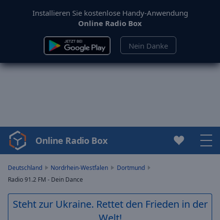
Installieren Sie kostenlose Handy-Anwendung
Online Radio Box
Nein Danke
Online Radio Box
Video
Player
is
Deutschland
Nordrhein-Westfalen
Dortmund
loading.
Radio 91.2 FM - Dein Dance
Play
Video
Steht zur Ukraine. Rettet den Frieden in der
Play
Welt!
Skip