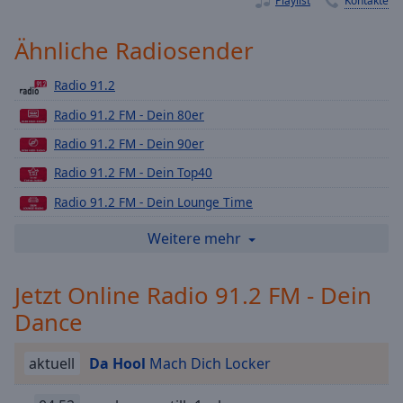
Playlist
Kontakte
Playback
Rate
Ähnliche Radiosender
Chapters
Radio 91.2
Chapters
Radio 91.2 FM - Dein 80er
Descriptions
Radio 91.2 FM - Dein 90er
descriptions
Radio 91.2 FM - Dein Top40
off
,
Radio 91.2 FM - Dein Lounge Time
selected
Radio 91.2 FM - Dein Urban
Weitere mehr
Subtitles
Radio 91.2 FM - Dein Rock
subtitles
Jetzt Online Radio 91.2 FM - Dein
Radio 91.2 FM - Dein Love Radio
settings
,
opens
Dance
Radio 91.2 FM - Dein Detsch Pop Radio
subtitles
Radio 91.2 FM - Dein Weihnachts Radio
settings
aktuell
Da Hool
Mach Dich Locker
dialog
Radio 91.2 FM - Dein Schlager
subtitles