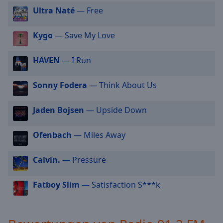
cancel
Ultra Naté
— Free
and
close
Kygo
— Save My Love
the
window.
HAVEN
— I Run
Text
Sonny Fodera
— Think About Us
Color
Jaden Bojsen
— Upside Down
Opacity
Ofenbach
— Miles Away
Text
Background
Calvin.
— Pressure
Color
Fatboy Slim
— Satisfaction S***k
Opacity