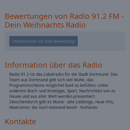
Caption
Area
Bewertungen von Radio 91.2 FM -
Background
Color
Dein Weihnachts Radio
Opacity
Font
Size
Information über das Radio
Radio 91.2 ist das Lokalradio für die Stadt Dortmund. Das
Text
Team aus Dortmund gibt sich viel Mühe, das
Edge
Programmschema möglichst bunt zu befüllen. Unter
Style
anderem Buch- und Kinotipps, Sport, Nachrichten von zu
Hause und aus aller Welt werden präsentiert.
Zwischendurch gibt es Musik - alte Lieblinge, neue Hits,
Font
Newcomer, die noch niemand kennt - hinhören.
Family
Kontakte