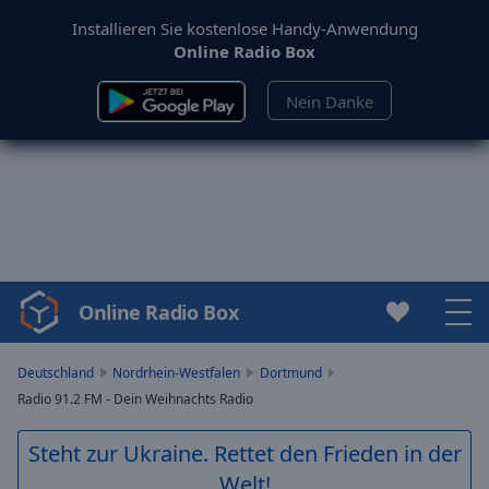
Installieren Sie kostenlose Handy-Anwendung
Online Radio Box
Nein Danke
Online Radio Box
Video
Player
is
Deutschland
Nordrhein-Westfalen
Dortmund
loading.
Radio 91.2 FM - Dein Weihnachts Radio
Play
Video
Steht zur Ukraine. Rettet den Frieden in der
Play
Welt!
Skip