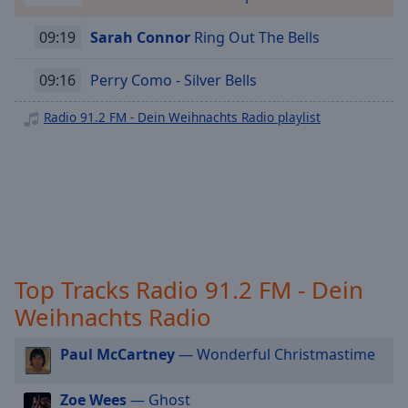
Radio 91.2 FM - Dein 2000er
off
,
selected
09:19
Sarah Connor
Ring Out The Bells
Radio 91.2 FM - Dein Karnevals
Radio 91.2 FM - Dein Oldie
Audio
09:16
Perry Como - Silver Bells
Track
Radio 91.2 FM - Dein Rock Classic
Radio 91.2 FM - Dein Weihnachts Radio playlist
Picture-
Radio 91.2 FM - Dein Hip Hop
in-
Picture
Radio 91.2 FM - Dein New Country
Fullscreen
This
Radio 91.2 FM - Dein Singer/Songwriter
is
Radio 91.2 FM - Dein Dance
a
modal
Radio 91.2 FM - Dein Sommer
window.
Top Tracks Radio 91.2 FM - Dein
Beginning
Weihnachts Radio
of
dialog
Paul McCartney
— Wonderful Christmastime
window.
Escape
Zoe Wees
— Ghost
will