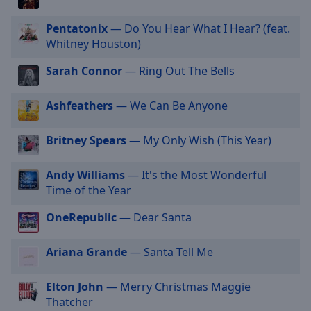
cancel
Pentatonix
— Do You Hear What I Hear? (feat.
and
Whitney Houston)
close
the
Sarah Connor
— Ring Out The Bells
window.
Ashfeathers
— We Can Be Anyone
Text
Color
Britney Spears
— My Only Wish (This Year)
Opacity
Andy Williams
— It's the Most Wonderful
Time of the Year
Text
OneRepublic
— Dear Santa
Background
Color
Ariana Grande
— Santa Tell Me
Opacity
Elton John
— Merry Christmas Maggie
Thatcher