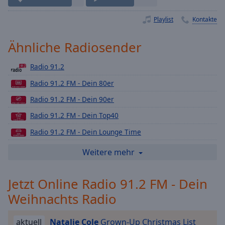
Playback
Rate
Playlist
Kontakte
Chapters
Ähnliche Radiosender
Chapters
Radio 91.2
Descriptions
Radio 91.2 FM - Dein 80er
descriptions
Radio 91.2 FM - Dein 90er
off
,
selected
Radio 91.2 FM - Dein Top40
Radio 91.2 FM - Dein Lounge Time
Subtitles
Radio 91.2 FM - Dein Urban
Weitere mehr
subtitles
settings
,
Radio 91.2 FM - Dein Rock
opens
Jetzt Online Radio 91.2 FM - Dein
Radio 91.2 FM - Dein Love Radio
subtitles
Weihnachts Radio
Radio 91.2 FM - Dein Detsch Pop Radio
settings
dialog
Radio 91.2 FM - Dein Schlager
subtitles
aktuell
Natalie Cole
Grown-Up Christmas List