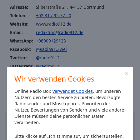
Reset
Adresse:
Silberstraße 21, 44137 Dortmund
Done
Telefon:
+02 31 / 95 77 - 0
Close
Modal
Website:
www.radio912.de
Dialog
End
Email:
redaktion@radio912.de
of
WhatsApp:
+08009129123
dialog
Facebook:
@Radio91.Zwei
window.
Twitter:
@radio91_2
Instagram:
@radio91.2
Telefax: 02 31 / 95 77 - 50
Wir verwenden Cookies
Ortszeit in Dortmund
:
11:24
,
08.07.2026
Online Radio Box
verwendet Cookies
, um unseren
Nutzern den besten Service zu bieten. Bevorzugte
Radiosender und Musikgenres, Favoriten der
Nutzer, Bewertungen von Sendern und viele andere
Dienste müssen deine persönlichen Daten
verarbeiten.
Bitte klicke auf „Ich stimme zu“, um sicherzustellen,