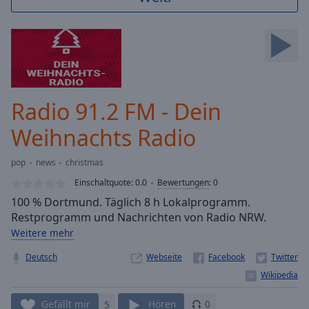
Backward
Skip
Forward
Mute
Current
Time
0:00
/
Radio 91.2 FM - Dein
Duration
-:-
Loaded
:
Weihnachts Radio
0.00%
Stream
pop
news
christmas
Type
LIVE
Einschaltquote:
0.0
Bewertungen
:
0
Seek to
live,
100 % Dortmund. Täglich 8 h Lokalprogramm.
currently
Restprogramm und Nachrichten von Radio NRW.
behind
live
LIVE
Weitere mehr
Remaining
Time
Deutsch
-
Webseite
-:-
1x
Gefällt mir
5
Hören
0