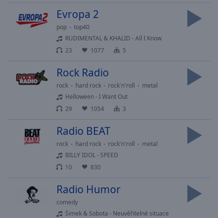
Playback
Rate
Evropa 2
Chapters
pop
top40
RUDIMENTAL & KHALID - All I Know
Chapters
23
1077
5
Descriptions
Rock Radio
descriptions
rock
hard rock
rock'n'roll
metal
off
,
Helloween - I Want Out
selected
29
1054
3
Subtitles
Radio BEAT
subtitles
rock
hard rock
rock'n'roll
metal
settings
,
BILLY IDOL - SPEED
opens
10
830
subtitles
settings
Radio Humor
dialog
comedy
subtitles
Šimek & Sobota - Neuvěřitelné situace
off
,