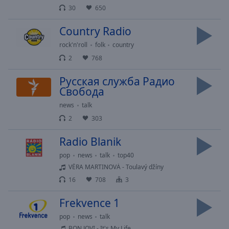
selected
30
650
Country Radio
Audio
Track
rock'n'roll
folk
country
Picture-
2
768
in-
Picture
Русская служба Радио
Fullscreen
Свобода
This
is
news
talk
a
2
303
modal
window.
Radio Blanik
pop
news
talk
top40
Beginning
VĚRA MARTINOVÁ - Toulavý džíny
of
16
708
3
dialog
window.
Frekvence 1
Escape
pop
news
talk
will
BON JOVI - It's My Life