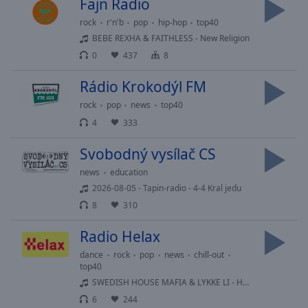
Fajn Radio
Done
Close
rock
r'n'b
pop
hip-hop
top40
Modal
BEBE REXHA & FAITHLESS - New Religion
Dialog
End
0
437
8
of
Rádio Krokodýl FM
dialog
window.
rock
pop
news
top40
4
333
Svobodný vysílač CS
news
education
2026-08-05 - Tapin-radio - 4-4 Kral jedu
8
310
Radio Helax
dance
rock
pop
news
chill-out
top40
SWEDISH HOUSE MAFIA & LYKKE LI - Happiness Is So Sad
6
244