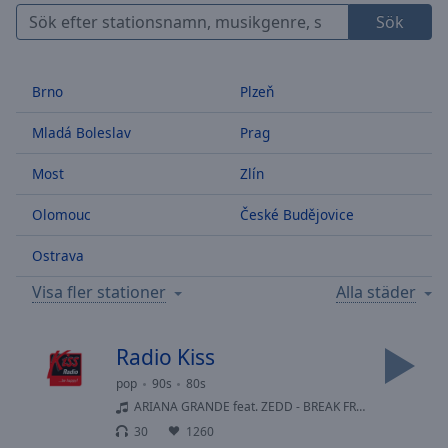
Skip
Sök
Forward
Mute
Current
Brno
Plzeň
Time
0:00
/
Mladá Boleslav
Prag
Duration
-:-
Loaded
:
Most
Zlín
0.00%
Stream
Olomouc
České Budějovice
Type
LIVE
Ostrava
Seek to
live,
currently
Visa fler stationer
Alla städer
behind
live
LIVE
Remaining
Radio Kiss
Time
-
-:-
pop
90s
80s
ARIANA GRANDE feat. ZEDD - BREAK FREE
1x
30
1260