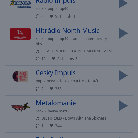
Radio Impuls
Area
rock
pop
top40
Background
Color
6
591
1
Hitrádio North Music
Opacity
rock
pop
top40
adult contemporary
hits
ELLA HENDERSON & RUDIMENTAL - Alibi
Font
Size
13
346
5
Cesky Impuls
Text
pop
news
folk
country
top40
Edge
2
368
Style
Metalomanie
Font
rock
heavy metal
Family
DISTURBED - Down With The Sickness
1
344
Reset