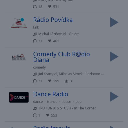
cancel
and
18
531
close
Rádio Povídka
the
window.
talk
Michal Lázňovský - Golem
Text
31
461
Color
Comedy Club R@dio
Diana
Opacity
comedy
Jiøí Krampol, Miloslav Šimek - Rozhovor s motocrossovým jezdcem
Text
31
195
3
Background
Color
Dance Radio
dance
trance
house
pop
Opacity
TRU FONIX & STUSH - In The Corner
1
553
Caption