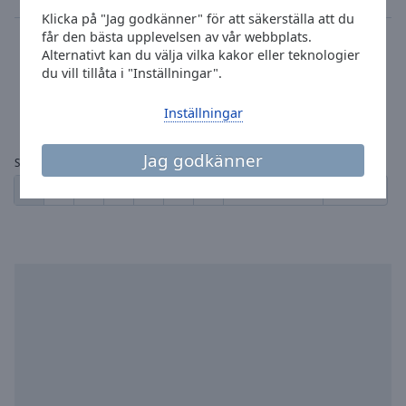
Klicka på "Jag godkänner" för att säkerställa att du
Radio Shadowbox
får den bästa upplevelsen av vår webbplats.
Alternativt kan du välja vilka kakor eller teknologier
drum'n'bass
du vill tillåta i "Inställningar".
Deep Blue - Helicopter Tune
1
219
Inställningar
Jag godkänner
Sidor:
1
2
3
4
5
...
8
← föregående
nästa →