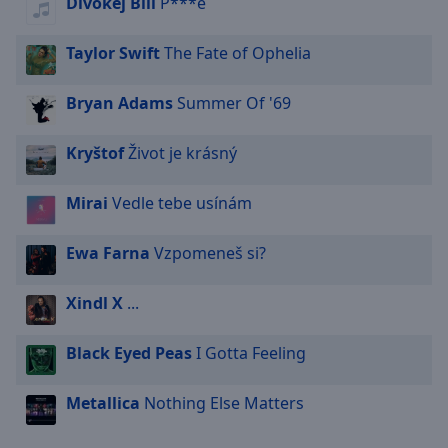
Divokej Bill
P***e
Taylor Swift
The Fate of Ophelia
Bryan Adams
Summer Of '69
Kryštof
Život je krásný
Mirai
Vedle tebe usínám
Ewa Farna
Vzpomeneš si?
Xindl X
...
Black Eyed Peas
I Gotta Feeling
Metallica
Nothing Else Matters