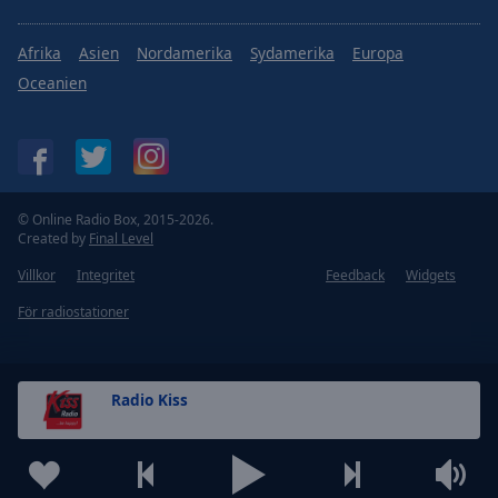
Afrika
Asien
Nordamerika
Sydamerika
Europa
Oceanien
© Online Radio Box, 2015-2026.
Created by
Final Level
Villkor
Integritet
Feedback
Widgets
För radiostationer
Radio Kiss