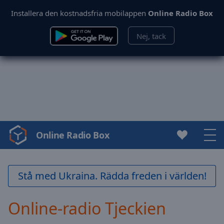
Installera den kostnadsfria mobilappen
Online Radio Box
Nej, tack
Online Radio Box
Video
Player
is
loading.
Stå med Ukraina. Rädda freden i världen!
Play
Video
Online-radio Tjeckien
Play
Skip
Backward