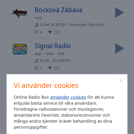
Rocková Zábava
rock
GUNS N' ROSES - November Rain (live)
4
223
Signal Radio
pop
news
folk
ELÁN - STUŽKOVÁ
3
227
RockZone
Vi använder cookies
rock
metal
Online Radio Box
använder cookies
för att kunna
3
313
erbjuda bästa service till våra användare.
Föredragna radiostationer och musikgenrer,
Svobodné Rádio
användarens Favoriter, stationsrecensioner och
news
talk
många andra tjänster kräver behandling av dina
Hasek Jaroslav - Horicky okresni hejtman
personuppgifter.
3
269