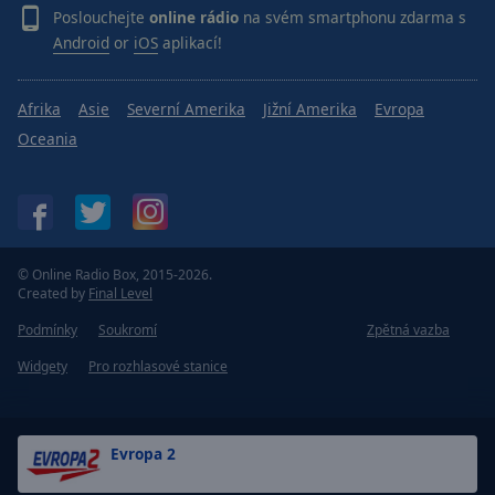
Poslouchejte
online rádio
na svém smartphonu zdarma s
Android
or
iOS
aplikací!
Afrika
Asie
Severní Amerika
Jižní Amerika
Evropa
Oceania
© Online Radio Box, 2015-2026.
Created by
Final Level
Podmínky
Soukromí
Zpětná vazba
Widgety
Pro rozhlasové stanice
Evropa 2