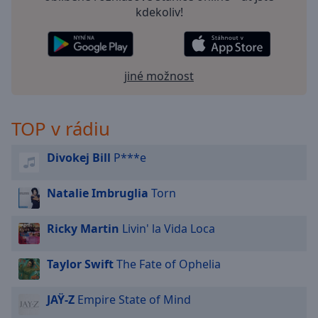
off
,
kdekoliv!
selected
Audio
Track
jiné možnost
Picture-
in-
Picture
TOP v rádiu
Fullscreen
This
Divokej Bill
P***e
is
a
modal
Natalie Imbruglia
Torn
window.
Ricky Martin
Livin' la Vida Loca
Beginning
of
Taylor Swift
The Fate of Ophelia
dialog
window.
JAŸ-Z
Empire State of Mind
Escape
will