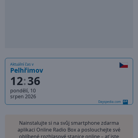
Playback
Rate
Chapters
Chapters
Descriptions
descriptions
off
,
Aktuální čas v
Pelhřimov
selected
12
36
Subtitles
pondělí, 10
subtitles
srpen 2026
settings
,
Dayspedia.com
opens
subtitles
settings
Nainstalujte si na svůj smartphone zdarma
dialog
aplikaci Online Radio Box a poslouchejte své
subtitles
oblíbené rozhlasové stanice online – ať jste