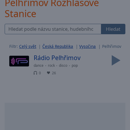
Pelhřimov Rozhlasové
Backward
Stanice
Skip
Forward
Mute
Current
Hledat
Time
0:00
/
Duration
-:-
Filtr:
Celý svět
Česká Republika
Vysočina
Pelhřimov
Loaded
:
Rádio Pelhřimov
0.00%
Stream
dance
rock
disco
pop
Type
LIVE
0
26
Seek to
live,
currently
behind
live
LIVE
Remaining
Time
-
-:-
1x