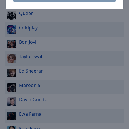
Caption
Area
Queen
Background
Color
Coldplay
Opacity
Bon Jovi
Font
Taylor Swift
Size
Ed Sheeran
Text
Edge
Maroon 5
Style
David Guetta
Font
Family
Ewa Farna
Katy Perry