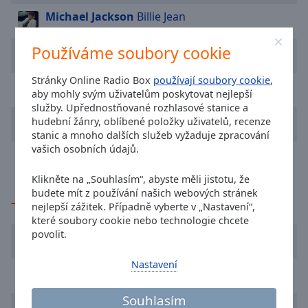
cancel
Michael Jackson
Billie Jean
and
close
Používáme soubory cookie
Xindl X
...
the
window.
Stránky Online Radio Box
používají soubory cookie
,
Roxette
How Do You Do!
aby mohly svým uživatelům poskytovat nejlepší
Text
služby. Upřednostňované rozhlasové stanice a
Roxette
Sleeping In My Car
Color
hudební žánry, oblíbené položky uživatelů, recenze
stanic a mnoho dalších služeb vyžaduje zpracování
vašich osobních údajů.
The Weeknd
Blinding Lights
Opacity
Klikněte na „Souhlasím“, abyste měli jistotu, že
budete mít z používání našich webových stránek
Text
TOP umělci
nejlepší zážitek. Případně vyberte v „Nastavení“,
Background
které soubory cookie nebo technologie chcete
Color
povolit.
Madonna
Nastavení
Opacity
Michael Jackson
Souhlasím
Roxette