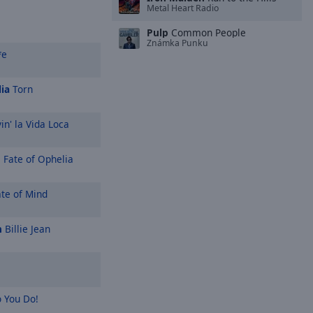
Metal Heart Radio
Pulp
Common People
Známka Punku
*e
ia
Torn
in' la Vida Loca
 Fate of Ophelia
te of Mind
n
Billie Jean
 You Do!