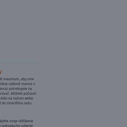
y
bili maximum, aby sme
nline rádiové stanice v
 teraz potrebujete na
hrávač. Môžete počúvať
 rádio na našom webe
ať do smartfónu našu
jdite svoje obľúbené
si jednoducho vyberte