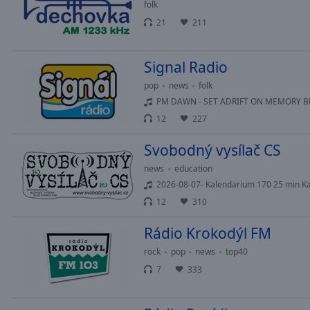
folk
of
21
211
dialog
window.
Signal Radio
pop
news
folk
PM DAWN - SET ADRIFT ON MEMORY B
12
227
Svobodný vysílač CS
news
education
2026-08-07- Kalendarium 170 25 min Ka
12
310
Rádio Krokodýl FM
rock
pop
news
top40
7
333