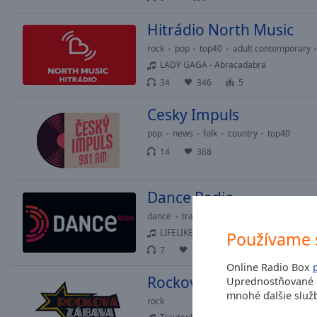
window.
Hitrádio North Music
Text
Color
rock
pop
top40
adult contemporary
LADY GAGA - Abracadabra
34
346
5
Opacity
Cesky Impuls
Text
pop
news
folk
country
top40
Background
14
368
Color
Dance Radio
Opacity
dance
trance
house
pop
LIFELIKE & KRIS MENACE - Discopolis 2
Používame 
Caption
7
553
Area
Online Radio Box
Background
Rocková Zábava
Uprednostňované r
Color
mnohé ďalšie služb
rock