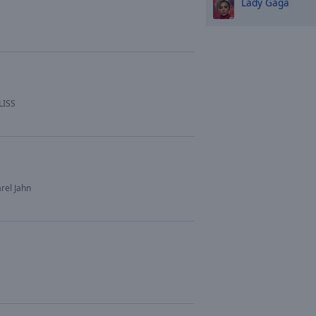
Lady Gaga
LISS
rel Jahn