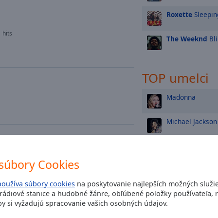
Roxette
Sleepin
hits
The Weeknd
Bli
TOP umelci
Madonna
Michael Jackson
Roxette
.0 (Sander van Doorn Remix)
súbory Cookies
Queen
používa súbory cookies
na poskytovanie najlepších možných služi
ádiové stanice a hudobné žánre, obľúbené položky používateľa, r
Coldplay
y si vyžadujú spracovanie vašich osobných údajov.