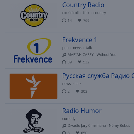
Country Radio
Picture-
in-
rock'n'roll
folk
country
Picture
14
769
Fullscreen
This
is
Frekvence 1
a
modal
pop
news
talk
window.
MARIAH CAREY - Without You
39
532
Beginning
Русская служба Радио 
of
dialog
news
talk
window.
2
303
Escape
will
cancel
Radio Humor
and
comedy
close
Divadlo Járy Cimrmana - Němý Bobeš
the
8
650