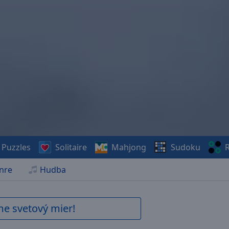
Puzzles
Solitaire
Mahjong
Sudoku
R
nre
Hudba
me svetový mier!