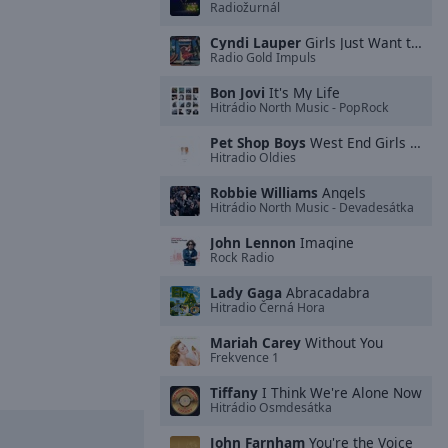
Radiožurnál
Cyndi Lauper
Girls Just Want to Have Fun
Radio Gold Impuls
Bon Jovi
It's My Life
Hitrádio North Music - PopRock
Pet Shop Boys
West End Girls (2001 Remaster)
Hitradio Oldies
Robbie Williams
Angels
Hitrádio North Music - Devadesátka
John Lennon
Imagine
Rock Radio
Lady Gaga
Abracadabra
Hitradio Černá Hora
Mariah Carey
Without You
Frekvence 1
Tiffany
I Think We're Alone Now
Hitrádio Osmdesátka
John Farnham
You're the Voice