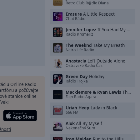
Retro Club R@dio Diana
Erasure
A Little Respect
Chat Rádio
Jennifer Lopez
If You Had My Love
Radio Kromeríz
The Weeknd
Take My Breath
Netro Life Radio
Anastacia
Left Outside Alone
Ostravské Radio Čas
Green Day
Holiday
Rádio Trojka
ikáciu Online Radio
artfónu a počúvajte
Macklemore & Ryan Lewis
Thrift Shop (feat. Wanz)
ové stanice online
Fajn Radio Agara
ľvek!
Uriah Heep
Lady in Black
666 FM
Alok
All By Myself
Nekonečný Šum
žnosti
Iron Maiden
Run to the Hills