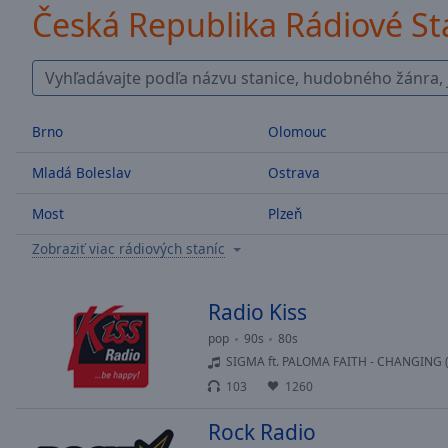
/
Česká Republika Rádiové St
Duration
-:-
Loaded
:
0.00%
0:00
Stream
Brno
Olomouc
Type
LIVE
Seek to
Mladá Boleslav
Ostrava
live,
currently
behind
Most
Plzeň
live
LIVE
Remaining
Zobraziť viac rádiových staníc
Time
-
-:-
Radio Kiss
1x
pop
90s
80s
Playback
SIGMA ft. PALOMA FAITH - CHANGING 
Rate
103
1260
Chapters
Rock Radio