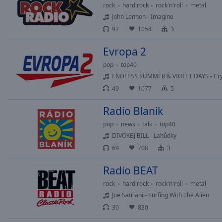
Chapters
rock
hard rock
rock'n'roll
metal
John Lennon - Imagine
Descriptions
97
1054
3
descriptions
off
,
Evropa 2
selected
pop
top40
ENDLESS SUMMER & VIOLET DAYS - Cry
Subtitles
49
1077
5
subtitles
Radio Blanik
settings
,
opens
pop
news
talk
top40
subtitles
DIVOKEJ BILL - Lahůdky
settings
69
708
3
dialog
subtitles
Radio BEAT
off
,
rock
hard rock
rock'n'roll
metal
selected
Joe Satriani - Surfing With The Alien
Audio
30
830
Track