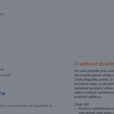
lost
O webové stránk
p40
Pre vaše pohodlie sme uro
ur Mind
zhromaždili takmer všetky o
Českej Republiky. Jediné, čo
počúvanie rádia, je náš pre
akékoľvek bezplatné online
na
alebo si môžete nainštalov
praktickú aplikáciu.
Zopár rád:
, ať se propadnu do Západního Německa...4
Pomocou vyhľadávania ná
internetové rádio alebo 