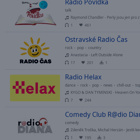
Rádio Povídka
talk
Raymond Chandler - Perly jsou jen pro z
1
461
Ostravské Radio Čas
rock
pop
country
Anastacia - Left Outside Alone
17
201
1
Radio Helax
dance
rock
pop
news
chill-out
to
KYGO & DAN TYMINSKI - Heaven On Yo
7
244
Comedy Club R@dio Dia
comedy
Zdeněk Troška, Michal Herzán - Jestli kecám
1
195
3