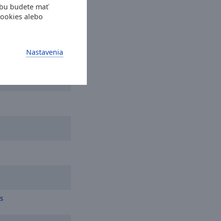
ebu budete mať
cookies alebo
Nastavenia
s