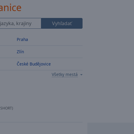
anice
Vyhľadať
Praha
Zlín
České Budějovice
Všetky mestá
(SHORT)