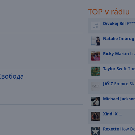
TOP v rádiu
Divokej Bill
P**
Natalie Imbrugl
Ricky Martin
Liv
Taylor Swift
The
Свобода
JAŸ-Z
Empire Sta
Michael Jackso
Xindl X
...
Roxette
How Do