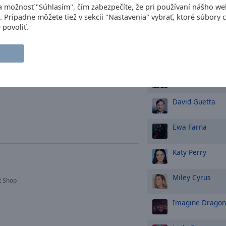
Bon Jovi
na možnosť "Súhlasím", čím zabezpečíte, že pri používaní nášho w
. Prípadne môžete tiež v sekcii "Nastavenia" vybrať, ktoré súbory 
Taylor Swift
 povoliť.
Ed Sheeran
Maroon 5
David Guetta
Ewa Farna
Katy Perry
Miley Cyrus
t Shop
Imagine Dragon