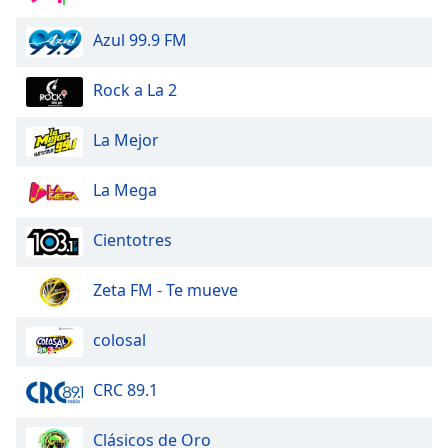
Azul 99.9 FM
Opacity
Rock a La 2
Caption
Area
La Mejor
Background
Color
La Mega
Opacity
Cientotres
Font
Zeta FM - Te mueve
Size
colosal
Text
Edge
CRC 89.1
Style
Clásicos de Oro