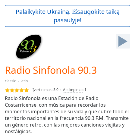
loading.
Play
Palaikykite Ukrainą. Išsaugokite taiką
Video
pasaulyje!
Play
Skip
Backward
Skip
Forward
Mute
Current
Time
0:00
Radio Sinfonola 90.3
/
Duration
-:-
classic
latin
Loaded
:
0.00%
Įvertinimas:
5.0
Atsiliepimai
:
1
Stream
Radio Sinfonola es una Estación de Radio
Type
LIVE
Costarricense, con música para recordar los
Seek to
momentos importantes de su vida y que cubre todo el
live,
territorio nacional en la frecuencia 90.3 F.M. Transmite
currently
un género retro, con las mejores canciones viejitas y
behind
live
LIVE
nostálgicas.