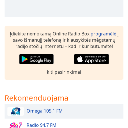
of
dialog
window.
Escape
will
cancel
Įdiekite nemokamą Online Radio Box
programėlė
į
and
savo išmanųjį telefoną ir klausykitės mėgstamų
close
radijo stočių internetu – kad ir kur būtumėte!
the
window.
Text
kiti pasirinkimai
Color
Opacity
Rekomenduojama
Text
Omega 105.1 FM
Background
Color
Radio 94.7 FM