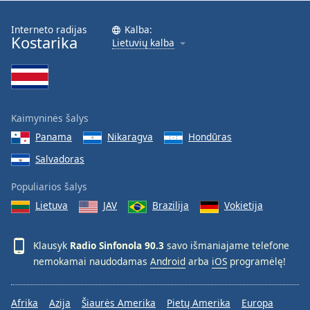
Interneto radijas
Kalba:
Kostarika
Lietuvių kalba
Kaimyninės šalys
Panama
Nikaragva
Hondūras
Salvadoras
Populiarios šalys
Lietuva
JAV
Brazilija
Vokietija
Klausyk
Radio Sinfonola 90.3
savo išmaniajame telefone
nemokamai naudodamas
Android
arba
iOS
programėlę!
Afrika
Azija
Šiaurės Amerika
Pietų Amerika
Europa