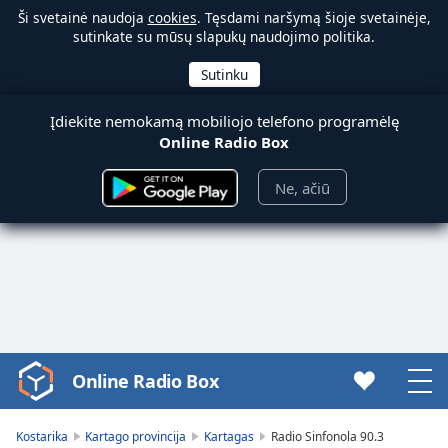
Ši svetainė naudoja
cookies
. Tęsdami naršymą šioje svetainėje,
sutinkate su mūsų slapukų naudojimo politika.
Įdiekite nemokamą mobiliojo telefono programėlę
Online Radio Box
Ne, ačiū
Online Radio Box
Video
Player
is
Kostarika
Kartago provincija
Kartagas
Radio Sinfonola 90.3