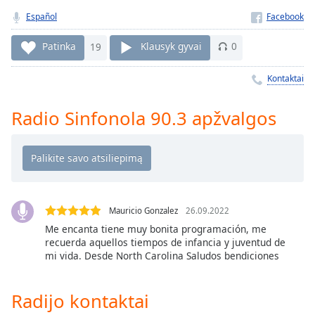
Remaining
Time
-
Español
-:-
Patinka
19
Klausyk gyvai
0
1x
Kontaktai
Playback
Rate
Radio Sinfonola 90.3 apžvalgos
Chapters
Chapters
Descriptions
descriptions
off
,
Mauricio Gonzalez
26.09.2022
selected
Me encanta tiene muy bonita programación, me
recuerda aquellos tiempos de infancia y juventud de
mi vida. Desde North Carolina Saludos bendiciones
Subtitles
subtitles
Radijo kontaktai
settings
,
opens