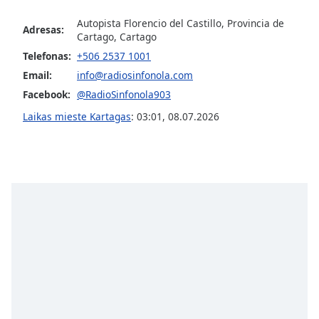
subtitles
Autopista Florencio del Castillo, Provincia de
settings
Adresas:
Cartago, Cartago
dialog
Telefonas:
+506 2537 1001
subtitles
Email:
info@radiosinfonola.com
off
,
selected
Facebook:
@RadioSinfonola903
Laikas mieste Kartagas
:
03:01
,
08.07.2026
Audio
Track
Picture-
in-
Picture
Fullscreen
This
is
a
modal
window.
Beginning