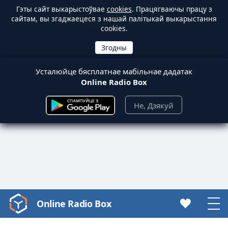
Гэты сайт выкарыстоўвае
cookies
. Працягваючы працу з
сайтам, вы згаджаецеся з нашай палітыкай выкарыстання
cookies.
Усталюйце бясплатнае мабільнае дадатак
Online Radio Box
Не, Дзякуй
Online Radio Box
Video
Player