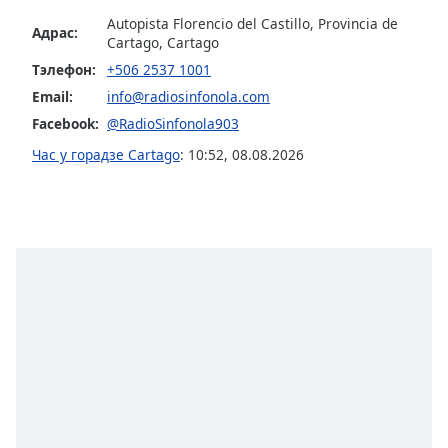
opens
Autopista Florencio del Castillo, Provincia de
Адрас:
subtitles
Cartago, Cartago
settings
Тэлефон:
+506 2537 1001
dialog
Email:
info@radiosinfonola.com
subtitles
Facebook:
@RadioSinfonola903
off
,
selected
Час у горадзе Cartago
:
10:52
,
08.08.2026
Audio
Track
Picture-
in-
Picture
Fullscreen
This
is
a
modal
window.