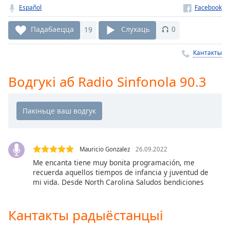
Español
Remaining
Time
-
Падабаецца
19
Слухаць
0
-:-
Кантакты
1x
Playback
Rate
Водгукі аб Radio Sinfonola 90.3
Chapters
Chapters
Descriptions
Mauricio Gonzalez
26.09.2022
descriptions
Me encanta tiene muy bonita programación, me
off
,
recuerda aquellos tiempos de infancia y juventud de
selected
mi vida. Desde North Carolina Saludos bendiciones
Subtitles
Кантакты радыёстанцыі
subtitles
settings
,