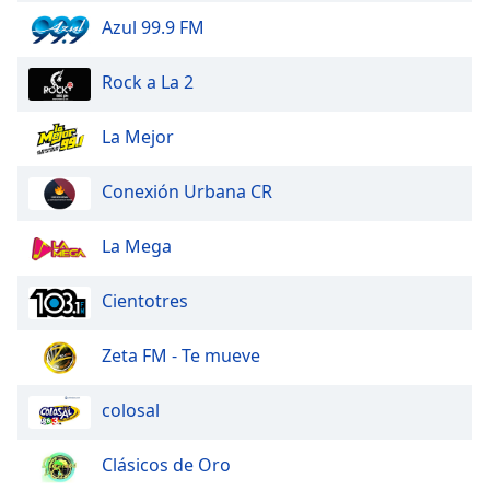
Color
Azul 99.9 FM
Opacity
Rock a La 2
Caption
La Mejor
Area
Background
Conexión Urbana CR
Color
La Mega
Opacity
Cientotres
Font
Size
Zeta FM - Te mueve
colosal
Text
Edge
Style
Clásicos de Oro