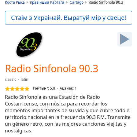
is
Коста Рыка
правінцыя Картага
Cartago
Radio Sinfonola 90.3
loading.
Play
Стаім з Украінай. Выратуй мір у свеце!
Video
Play
Skip
Backward
Skip
Forward
Mute
Current
Radio Sinfonola 90.3
Time
0:00
/
classic
latin
Duration
-:-
Рэйтынг:
5.0
Ацэнак
:
1
Loaded
:
Radio Sinfonola es una Estación de Radio
0.00%
Costarricense, con música para recordar los
Stream
momentos importantes de su vida y que cubre todo el
Type
LIVE
territorio nacional en la frecuencia 90.3 F.M. Transmite
Seek to
live,
un género retro, con las mejores canciones viejitas y
currently
nostálgicas.
behind
live
LIVE