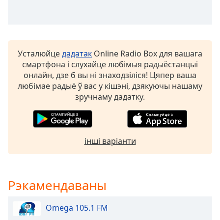
Beginning
of
dialog
window.
Escape
Усталюйце
дадатак
Online Radio Box для вашага
will
смартфона і слухайце любімыя радыёстанцыі
cancel
онлайн, дзе б вы ні знаходзіліся! Цяпер ваша
and
любімае радыё ў вас у кішэні, дзякуючы нашаму
close
зручнаму дадатку.
the
window.
Text
інші варіанти
Color
Opacity
Рэкамендаваны
Text
Omega 105.1 FM
Background