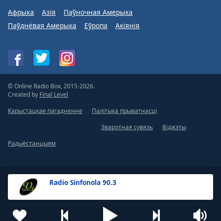
Афрыка
Азія
Паўночная Амерыка
Паўднёвая Амерыка
Еўропа
Акіянія
© Online Radio Box, 2015-2026.
Created by
Final Level
Карыстацкае пагадненне
Палітыка прыватнасці
Зваротная сувязь
Віджэты
Радыёстанцыям
Radio Sinfonola 90.3