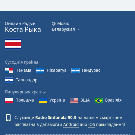
Онлайн Радыё
Мова:
Коста Рыка
Беларуская
Суседнія краіны
Панама
Нікарагуа
Гандурас
Сальвадор
Папулярныя краіны
Польшча
Украіна
ЗША
Бразілія
Слухайце
Radio Sinfonola 90.3
на вашым смартфоне
бясплатна з дапамогай
Android
або
iOS
прыкладання!