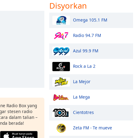
Disyorkan
Omega 105.1 FM
Radio 94.7 FM
Azul 99.9 FM
Rock a La 2
La Mejor
La Mega
ne Radio Box yang
ar stesen radio
Cientotres
ara dalam talian –
anda berada!
Zeta FM - Te mueve