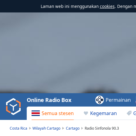
Laman web ini menggunakan
cookies
. Dengan 
Video
Player
is
loading.
Play
Video
Online Radio Box
Permainan
Play
Skip
Semua stesen
Kegemaran
Backward
Skip
Forward
Costa Rica
Wilayah Cartago
Cartago
Radio Sinfonola 90.3
Mute