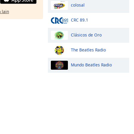
colosal
 lain
CRC 89.1
Clásicos de Oro
The Beatles Radio
Mundo Beatles Radio