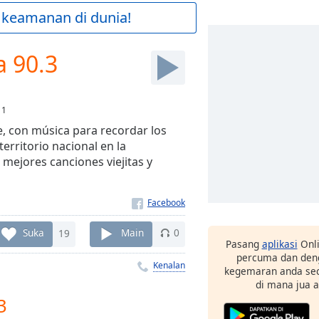
 keamanan di dunia!
a 90.3
:
1
e, con música para recordar los
rritorio nacional en la
 mejores canciones viejitas y
Suka
19
Main
0
Pasang
aplikasi
Onli
percuma dan deng
Kenalan
kegemaran anda sec
di mana jua 
3