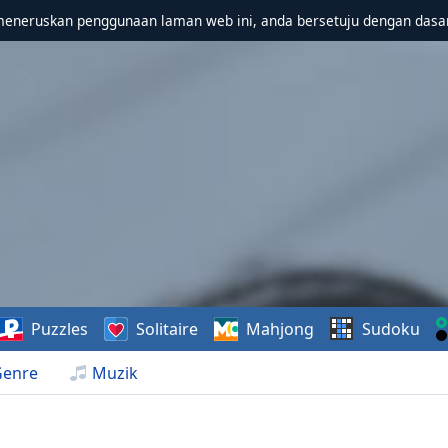
meneruskan penggunaan laman web ini, anda bersetuju dengan dasa
Puzzles
Solitaire
Mahjong
Sudoku
Genre
Muzik