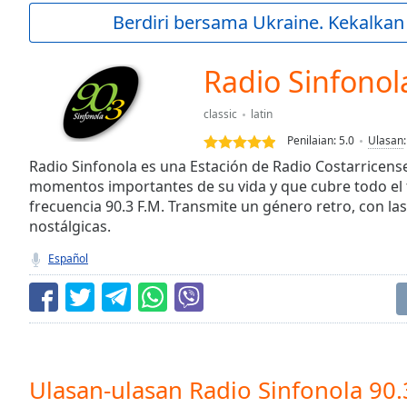
Current
Berdiri bersama Ukraine. Kekalkan
Time
0:00
/
Duration
-:-
Radio Sinfonol
Loaded
:
0.00%
classic
latin
0:00
Penilaian:
5.0
Ulasan
Stream
Type
Radio Sinfonola es una Estación de Radio Costarricens
LIVE
momentos importantes de su vida y que cubre todo el te
Seek to
live,
frecuencia 90.3 F.M. Transmite un género retro, con las
currently
nostálgicas.
behind
live
LIVE
Español
Remaining
Time
-
-:-
1x
Playback
Rate
Ulasan-ulasan Radio Sinfonola 90.