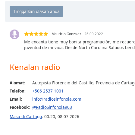
Chapters
Chapters
Descriptions
Mauricio Gonzalez
26.09.2022
descriptions
Me encanta tiene muy bonita programación, me recuerda
off
,
juventud de mi vida. Desde North Carolina Saludos bend
selected
Subtitles
Kenalan radio
subtitles
settings
,
Alamat:
Autopista Florencio del Castillo, Provincia de Carta
opens
Telefon:
+506 2537 1001
subtitles
settings
Email:
info@radiosinfonola.com
dialog
Facebook:
@RadioSinfonola903
subtitles
Masa di Cartago
:
00:20
,
08.07.2026
off
,
selected