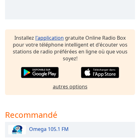
dialog
window.
Escape
will
cancel
Installez
l'application
gratuite Online Radio Box
and
pour votre téléphone intelligent et d'écouter vos
close
stations de radio préférées en ligne où que vous
the
soyez!
window.
Text
Color
autres options
Opacity
Recommandé
Text
Background
Omega 105.1 FM
Color