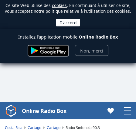
Ce site Web utilise des
cookies
. En continuant à utiliser ce site,
vous acceptez notre politique relative à l’utilisation des cookies.
Installez l'application mobile
Online Radio Box
Non, merci
Online Radio Box
Video
Player
is
Costa Rica
Cartago
Cartago
Radio Sinfonola 90.3
loading.