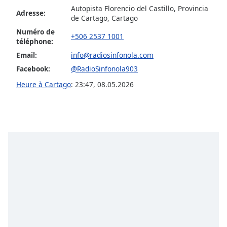
subtitles
Autopista Florencio del Castillo, Provincia
settings
Adresse:
de Cartago, Cartago
dialog
Numéro de
subtitles
+506 2537 1001
téléphone:
off
,
Email:
info@radiosinfonola.com
selected
Facebook:
@RadioSinfonola903
Audio
Heure à Cartago
:
23:47
,
08.05.2026
Track
Picture-
in-
Picture
Fullscreen
This
is
a
modal
window.
Beginning
of