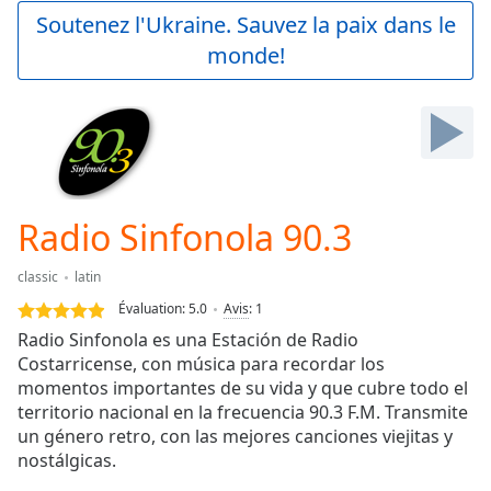
Play
Soutenez l'Ukraine. Sauvez la paix dans le
Video
monde!
Play
Skip
Backward
Skip
Forward
Mute
Current
Time
0:00
Radio Sinfonola 90.3
/
Duration
-:-
classic
latin
Loaded
:
0.00%
Évaluation:
5.0
Avis
:
1
Stream
Radio Sinfonola es una Estación de Radio
Type
LIVE
Costarricense, con música para recordar los
Seek to
momentos importantes de su vida y que cubre todo el
live,
territorio nacional en la frecuencia 90.3 F.M. Transmite
currently
un género retro, con las mejores canciones viejitas y
behind
live
LIVE
nostálgicas.
Remaining