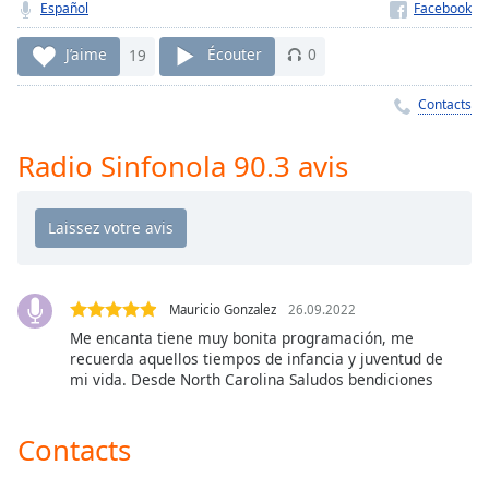
Time
-
Español
-:-
J’aime
19
Écouter
0
1x
Contacts
Playback
Rate
Radio Sinfonola 90.3 avis
Chapters
Chapters
Descriptions
descriptions
off
,
Mauricio Gonzalez
26.09.2022
selected
Me encanta tiene muy bonita programación, me
recuerda aquellos tiempos de infancia y juventud de
mi vida. Desde North Carolina Saludos bendiciones
Subtitles
subtitles
Contacts
settings
,
opens