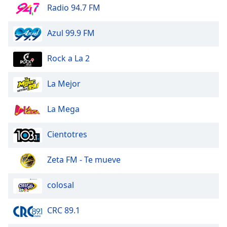
Radio 94.7 FM
Opacity
Azul 99.9 FM
Caption
Area
Rock a La 2
Background
Color
La Mejor
Opacity
La Mega
Cientotres
Font
Size
Zeta FM - Te mueve
Text
colosal
Edge
Style
CRC 89.1
Font