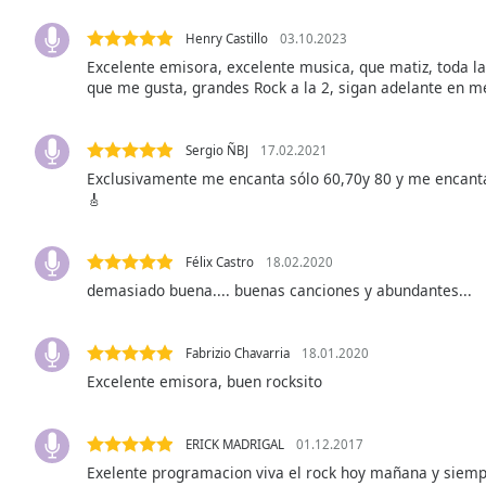
the
Henry Castillo
03.10.2023
window.
Excelente emisora, excelente musica, que matiz, toda l
que me gusta, grandes Rock a la 2, sigan adelante en m
Text
Color
Sergio ÑBJ
17.02.2021
Exclusivamente me encanta sólo 60,70y 80 y me encan
Opacity
🎸
Text
Félix Castro
18.02.2020
Background
demasiado buena.... buenas canciones y abundantes...
Color
Fabrizio Chavarria
18.01.2020
Opacity
Excelente emisora, buen rocksito
Caption
Area
ERICK MADRIGAL
01.12.2017
Background
Exelente programacion viva el rock hoy mañana y siem