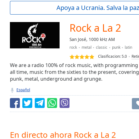
Current
Apoya a Ucrania. Salva la pa
Time
0:00
/
Duration
-:-
Rock a La 2
Loaded
:
0.00%
San José, 1000 kHz AM
0:00
rock
metal
classic
punk
latin
Stream
Type
LIVE
Clasificacion:
5.0
Reti
Seek to
We are a radio 100% of rock music, with programming t
live,
all time, music from the sixties to the present, covering 
currently
punk, metal, underground and grunge.
behind
live
LIVE
Remaining
Español
Time
-
-:-
1x
Playback
Rate
En directo ahora Rock a La 2