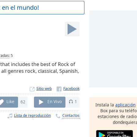
z en el mundo!
radas
:
5
hat includes the best of Rock of
all genres rock, classical, Spanish,
Sitio web
Like
62
En Vivo
1
Instala la
aplicación
Box para su teléf
Lista de reproducción
Contactos
estaciones de radio
dondequiera