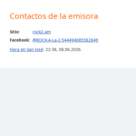
Color
Contactos de la emisora
Opacity
Sitio:
rock2.am
Font
Facebook:
@ROCK-A-La-2-544494685582649
Size
Hora en San José
:
22:38
,
08.06.2026
Text
Edge
Style
Font
Family
Reset
Done
Close
Modal