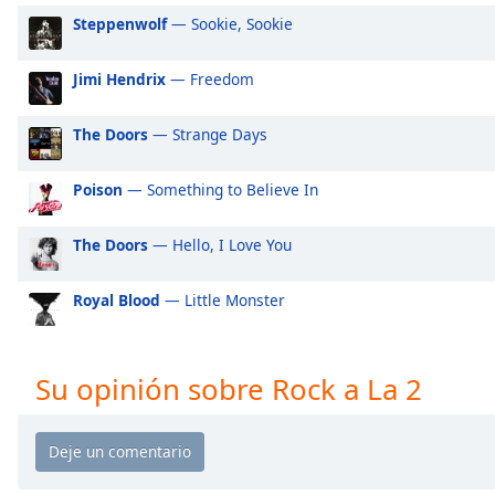
Audio
Steppenwolf
— Sookie, Sookie
Track
Picture-
Jimi Hendrix
— Freedom
in-
Picture
Fullscreen
The Doors
— Strange Days
This
is
Poison
— Something to Believe In
a
modal
The Doors
— Hello, I Love You
window.
Beginning
Royal Blood
— Little Monster
of
dialog
window.
Su opinión sobre Rock a La 2
Escape
will
cancel
and
close