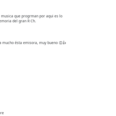
a musica que progrman por aqui es lo
emoria del gran R Ch.
ta mucho ésta emisora, muy bueno 👏👍
pre