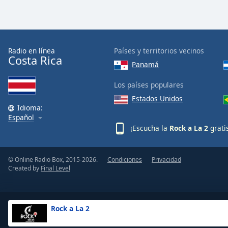
Dialog
End
of
dialog
window.
Radio en línea
Países y territorios vecinos
Costa Rica
Panamá
Los países populares
Estados Unidos
Idioma:
Español
¡Escucha la
Rock a La 2
grati
© Online Radio Box, 2015-2026.
Condiciones
Privacidad
Created by
Final Level
Rock a La 2