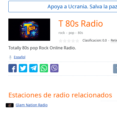
Current
Apoya a Ucrania. Salva la pa
Time
0:00
/
Duration
-:-
T 80s Radio
Loaded
:
0.00%
rock
pop
80s
0:00
Clasificacion:
0.0
Reti
Stream
Type
Totally 80s pop Rock Online Radio.
LIVE
Seek to
Español
live,
currently
behind
live
LIVE
Remaining
Time
-
-:-
Estaciones de radio relacionados
1x
Glam Nation Radio
Playback
Rate