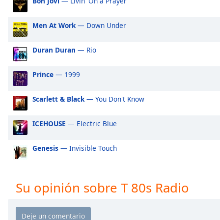
Bon Jovi
— Livin' On a Prayer
Audio
Track
Men At Work
— Down Under
Picture-
in-
Picture
Duran Duran
— Rio
Fullscreen
This
Prince
— 1999
is
a
modal
Scarlett & Black
— You Don't Know
window.
ICEHOUSE
— Electric Blue
Beginning
of
Genesis
— Invisible Touch
dialog
window.
Escape
Su opinión sobre T 80s Radio
will
cancel
and
close