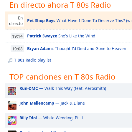
En directo ahora T 80s Radio
Chapters
Chapters
En
Pet Shop Boys
What Have I Done To Deserve This? (wit
directo
Descriptions
descriptions
Patrick Swayze
She's Like the Wind
19:14
off
,
selected
Bryan Adams
Thought I'd Died and Gone to Heaven
19:08
T 80s Radio playlist
Subtitles
subtitles
TOP canciones en T 80s Radio
settings
,
opens
Run-DMC
— Walk This Way (feat. Aerosmith)
subtitles
settings
dialog
John Mellencamp
— Jack & Diane
subtitles
off
,
Billy Idol
— White Wedding, Pt. 1
selected