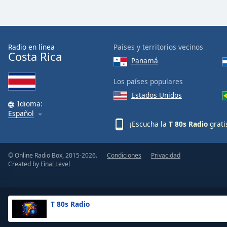
Color
Opacity
Radio en línea
Países y territorios vecinos
Costa Rica
Font
Panamá
Size
Los países populares
Estados Unidos
Text
Idioma:
Edge
Español
Style
¡Escucha la
T 80s Radio
grati
Font
© Online Radio Box, 2015-2026.
Condiciones
Privacidad
Family
Created by
Final Level
Reset
T 80s Radio
Done
Close
Modal