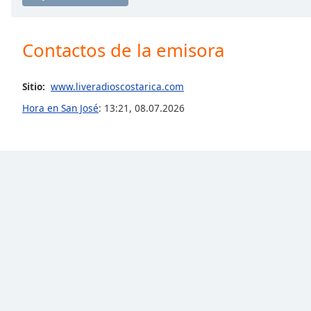
the
window.
Contactos de la emisora
Text
Color
Sitio:
www.liveradioscostarica.com
Hora en San José
:
13:21
,
08.07.2026
Opacity
Text
Background
Color
Opacity
Caption
Area
Background