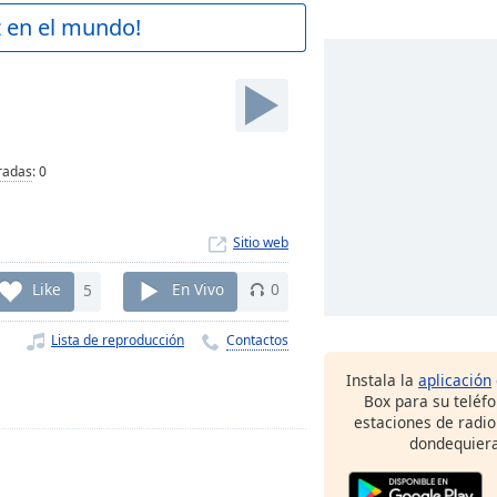
z en el mundo!
radas
:
0
Sitio web
Like
5
En Vivo
0
Lista de reproducción
Contactos
Instala la
aplicación
Box para su teléf
estaciones de radio
dondequiera