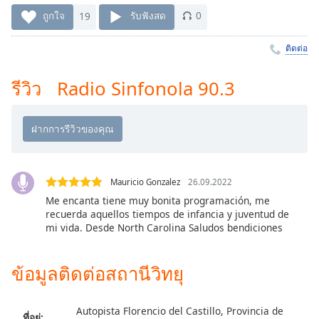
Time
-
ถูกใจ
19
รับฟังสด
0
-:-
ติดต่อ
1x
Playback
Rate
รีวิว Radio Sinfonola 90.3
Chapters
Chapters
Descriptions
Mauricio Gonzalez
26.09.2022
descriptions
Me encanta tiene muy bonita programación, me
off
,
recuerda aquellos tiempos de infancia y juventud de
selected
mi vida. Desde North Carolina Saludos bendiciones
Subtitles
ข้อมูลติดต่อสถานีวิทยุ
subtitles
settings
,
opens
Autopista Florencio del Castillo, Provincia de
ที่อยู่: