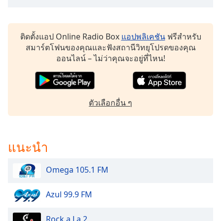
dialog
window.
Escape
ติดตั้งแอป Online Radio Box
แอปพลิเคชัน
ฟรีสำหรับ
will
สมาร์ตโฟนของคุณและฟังสถานีวิทยุโปรดของคุณ
cancel
ออนไลน์ – ไม่ว่าคุณจะอยู่ที่ไหน!
and
close
the
window.
ตัวเลือกอื่น ๆ
Text
Color
แนะนำ
Opacity
Omega 105.1 FM
Text
Background
Azul 99.9 FM
Color
Rock a La 2