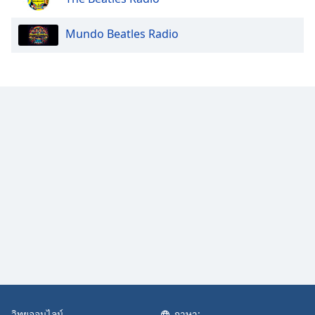
Family
Mundo Beatles Radio
Reset
Done
Close
Modal
Dialog
End
of
dialog
window.
วิทยุออนไลน์
ภาษา: