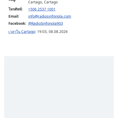
subtitles
Cartago, Cartago
settings
โทรศัพท์:
+506 2537 1001
dialog
Email:
info@radiosinfonola.com
subtitles
Facebook:
@RadioSinfonola903
off
,
selected
เวลาใน Cartago
:
19:03
,
08.08.2026
Audio
Track
Picture-
in-
Picture
Fullscreen
This
is
a
modal
window.
Beginning
of