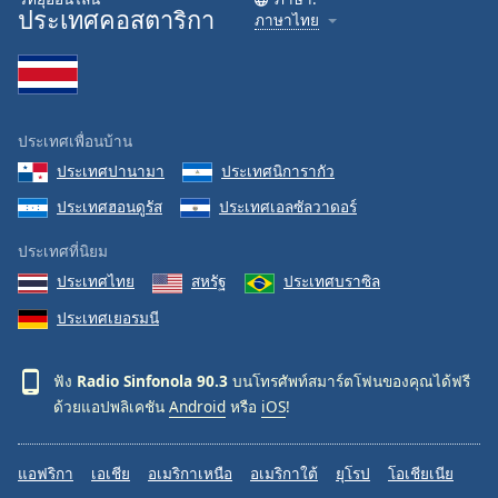
ประเทศคอสตาริกา
ภาษาไทย
ประเทศเพื่อนบ้าน
ประเทศปานามา
ประเทศนิการากัว
ประเทศฮอนดูรัส
ประเทศเอลซัลวาดอร์
ประเทศที่นิยม
ประเทศไทย
สหรัฐ
ประเทศบราซิล
ประเทศเยอรมนี
ฟัง
Radio Sinfonola 90.3
บนโทรศัพท์สมาร์ตโฟนของคุณได้ฟรี
ด้วยแอปพลิเคชัน
Android
หรือ
iOS
!
แอฟริกา
เอเชีย
อเมริกาเหนือ
อเมริกาใต้
ยุโรป
โอเชียเนีย