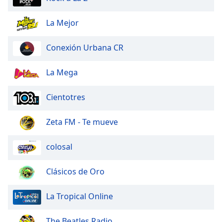
Opacity
La Mejor
Caption
Conexión Urbana CR
Area
Background
La Mega
Color
Cientotres
Opacity
Zeta FM - Te mueve
Font
Size
colosal
Text
Clásicos de Oro
Edge
Style
La Tropical Online
The Beatles Radio
Font