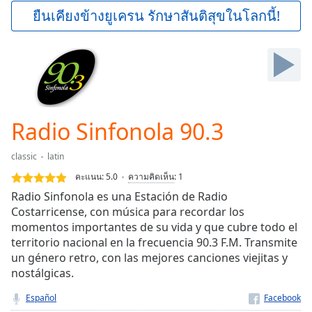
Play
ยืนเคียงข้างยูเครน รักษาสันติสุขในโลกนี้!
Video
Play
Skip
Backward
Skip
Forward
Mute
Current
Radio Sinfonola 90.3
Time
0:00
/
classic
latin
Duration
-:-
คะแนน:
5.0
ความคิดเห็น
:
1
Loaded
:
Radio Sinfonola es una Estación de Radio
0.00%
Costarricense, con música para recordar los
Stream
momentos importantes de su vida y que cubre todo el
Type
LIVE
territorio nacional en la frecuencia 90.3 F.M. Transmite
Seek to
live,
un género retro, con las mejores canciones viejitas y
currently
nostálgicas.
behind
live
LIVE
Español
Remaining