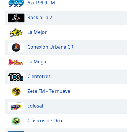
Color
Azul 99.9 FM
Rock a La 2
Opacity
La Mejor
Caption
Area
Conexión Urbana CR
Background
Color
La Mega
Opacity
Cientotres
Font
Zeta FM - Te mueve
Size
colosal
Text
Edge
Clásicos de Oro
Style