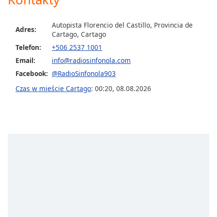
opens
subtitles
Autopista Florencio del Castillo, Provincia de
settings
Adres:
Cartago, Cartago
dialog
Telefon:
+506 2537 1001
subtitles
Email:
info@radiosinfonola.com
off
,
selected
Facebook:
@RadioSinfonola903
Czas w mieście Cartago
:
00:20
,
08.08.2026
Audio
Track
Picture-
in-
Picture
Fullscreen
This
is
a
modal
window.