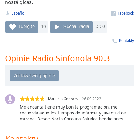
nostálgicas.
Remaining
Time
-
Español
-:-
Lubię to
19
Słuchaj radia
0
1x
Kontakty
Playback
Rate
Opinie Radio Sinfonola 90.3
Chapters
Chapters
Descriptions
descriptions
off
,
Mauricio Gonzalez
26.09.2022
selected
Me encanta tiene muy bonita programación, me
recuerda aquellos tiempos de infancia y juventud de
mi vida. Desde North Carolina Saludos bendiciones
Subtitles
subtitles
Kontakty
settings
,