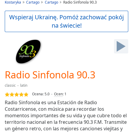
is
Kostaryka
Cartago
Cartago
Radio Sinfonola 90.3
loading.
Play
Wspieraj Ukrainę. Pomóż zachować pokój
Video
na świecie!
Play
Skip
Backward
Skip
Forward
Mute
Current
Time
0:00
Radio Sinfonola 90.3
/
Duration
-:-
classic
latin
Loaded
:
0.00%
Ocena:
5.0
Ocen
:
1
Stream
Radio Sinfonola es una Estación de Radio
Type
LIVE
Costarricense, con música para recordar los
Seek to
momentos importantes de su vida y que cubre todo el
live,
territorio nacional en la frecuencia 90.3 F.M. Transmite
currently
un género retro, con las mejores canciones viejitas y
behind
live
LIVE