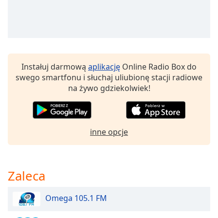
Beginning
of
dialog
window.
Escape
will
cancel
Instałuj darmową
aplikację
Online Radio Box do
and
swego smartfonu i słuchaj uliubionę stacji radiowe
close
na żywo gdziekolwiek!
the
window.
Text
inne opcje
Color
Opacity
Zaleca
Text
Omega 105.1 FM
Background