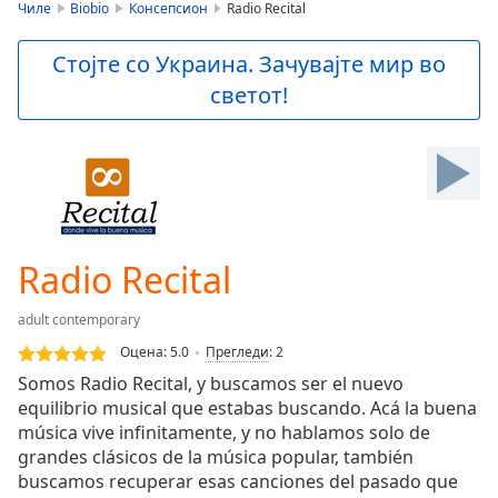
is
Чиле
Biobio
Консепсион
Radio Recital
loading.
Play
Стојте со Украина. Зачувајте мир во
Video
светот!
Play
Skip
Backward
Skip
Forward
Mute
Current
Time
0:00
Radio Recital
/
Duration
-:-
adult contemporary
Loaded
:
0.00%
Оцена:
5.0
Прегледи
:
2
Stream
Somos Radio Recital, y buscamos ser el nuevo
Type
LIVE
equilibrio musical que estabas buscando. Acá la buena
Seek to
música vive infinitamente, y no hablamos solo de
live,
grandes clásicos de la música popular, también
currently
buscamos recuperar esas canciones del pasado que
behind
live
LIVE