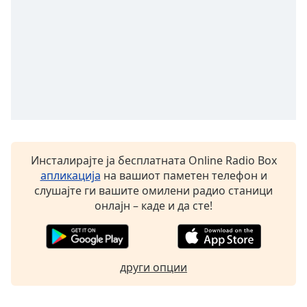
Font
Family
Reset
Done
Close
Modal
Dialog
End
Инсталирајте ја бесплатната Online Radio Box
of
апликација
на вашиот паметен телефон и
dialog
слушајте ги вашите омилени радио станици
window.
онлајн – каде и да сте!
други опции