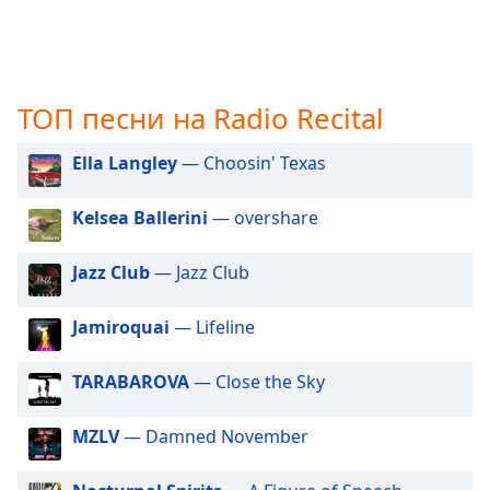
opens
subtitles
settings
dialog
ТОП песни на Radio Recital
subtitles
off
,
selected
Ella Langley
— Choosin' Texas
Audio
Kelsea Ballerini
— overshare
Track
Picture-
Jazz Club
— Jazz Club
in-
Picture
Fullscreen
Jamiroquai
— Lifeline
This
is
TARABAROVA
— Close the Sky
a
modal
MZLV
— Damned November
window.