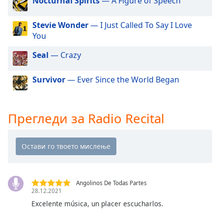
Nocturnal Spirits
— A Figure of Speech
Beginning
of
dialog
Stevie Wonder
— I Just Called To Say I Love
window.
You
Escape
Seal
— Crazy
will
cancel
and
Survivor
— Ever Since the World Began
close
the
window.
Прегледи за Radio Recital
Text
Color
Opacity
Angolinos De Todas Partes
28.12.2021
Text
Excelente música, un placer escucharlos.
Background