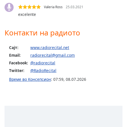
Color
Valeria Ross
25.03.2021
excelente
Opacity
Контакти на радиото
Caption
Area
Background
Сајт:
www.radiorecital.net
Color
Email:
radiorecital@gmail.com
Facebook:
@radiorecital
Opacity
Twitter:
@RadioRecital
Време во Консепсион
:
07:59
,
08.07.2026
Font
Size
Text
Edge
Style