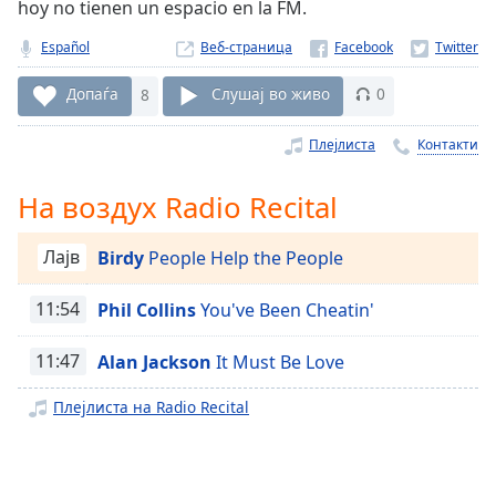
hoy no tienen un espacio en la FM.
Remaining
Time
-
Español
Веб-страница
-:-
Допаѓа
8
Слушај во живо
0
1x
Плејлиста
Контакти
Playback
Rate
На воздух Radio Recital
Chapters
Chapters
Лајв
Birdy
People Help the People
Descriptions
11:54
Phil Collins
You've Been Cheatin'
descriptions
off
,
11:47
Alan Jackson
It Must Be Love
selected
Плејлиста на Radio Recital
Subtitles
subtitles
settings
,