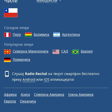
Чиле
Македонски
Соседни земји
Перу
Боливија
Аргентина
Популарни земји
Северна Македонија
САД
Бразил
Германија
Слушај
Radio Recital
на твојот смартфон бесплатно
преку
Android
или
iOS
апликацијата!
Африка
Азија
Северна Америка
Јужна Америка
Европа
Океанија