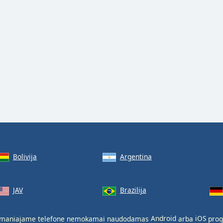
Bolivija
Argentina
JAV
Brazilija
šmaniajame telefone nemokamai naudodamas
Android
arba
iOS
prog