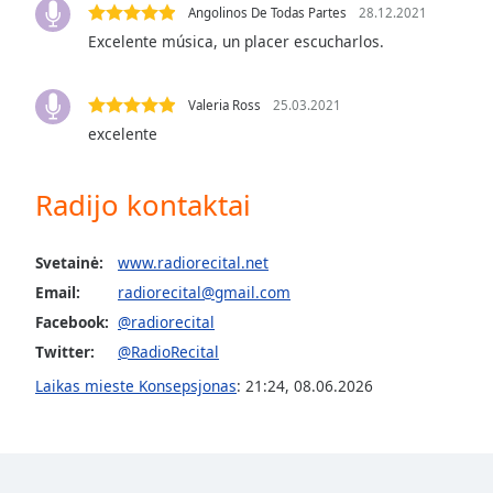
Angolinos De Todas Partes
28.12.2021
the
Excelente música, un placer escucharlos.
window.
Text
Valeria Ross
25.03.2021
Color
excelente
Opacity
Radijo kontaktai
Text
Svetainė:
www.radiorecital.net
Background
Email:
radiorecital@gmail.com
Color
Facebook:
@radiorecital
Twitter:
@RadioRecital
Opacity
Laikas mieste Konsepsjonas
:
21:24
,
08.06.2026
Caption
Area
Background