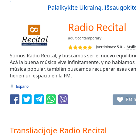
Current
Palaikykite Ukrainą. Išsaugokite
Time
0:00
/
Duration
-:-
Radio Recital
Loaded
:
0.00%
adult contemporary
0:00
Įvertinimas:
5.0
Atsil
Stream
Type
Somos Radio Recital, y buscamos ser el nuevo equilibr
LIVE
Acá la buena música vive infinitamente, y no hablamos 
Seek to
live,
música popular, también buscamos recuperar esas can
currently
tienen un espacio en la FM.
behind
live
LIVE
Español
Remaining
Time
-
Pati
-:-
1x
Playback
Rate
Transliacijoje Radio Recital