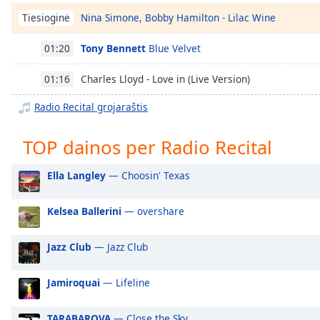
Chapters
Nina Simone, Bobby Hamilton - Lilac Wine
Tiesioginė
Chapters
Tony Bennett
Blue Velvet
01:20
Descriptions
Charles Lloyd - Love in (Live Version)
01:16
descriptions
off
,
Radio Recital grojaraštis
selected
TOP dainos per Radio Recital
Subtitles
subtitles
Ella Langley
— Choosin' Texas
settings
,
opens
Kelsea Ballerini
— overshare
subtitles
settings
Jazz Club
— Jazz Club
dialog
subtitles
off
,
Jamiroquai
— Lifeline
selected
TARABAROVA
— Close the Sky