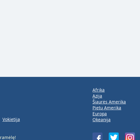
Afrika
Azija
Šiaurės Amerika
Pietų Amerika
Europa
Vokietija
Okeanija
ramėlę!