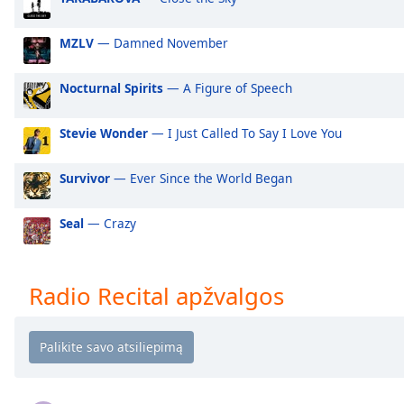
Audio
Track
MZLV
— Damned November
Picture-
in-
Picture
Nocturnal Spirits
— A Figure of Speech
Fullscreen
This
Stevie Wonder
— I Just Called To Say I Love You
is
a
Survivor
— Ever Since the World Began
modal
window.
Seal
— Crazy
Beginning
of
dialog
Radio Recital apžvalgos
window.
Escape
will
cancel
and
close