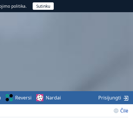
jimo politika.
u
Reversi
Nardai
Prisijungti
Čilė