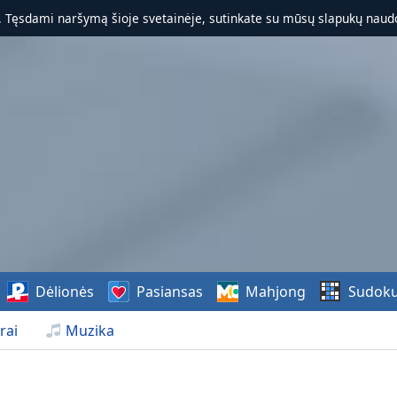
. Tęsdami naršymą šioje svetainėje, sutinkate su mūsų slapukų naudo
Dėlionės
Pasiansas
Mahjong
Sudok
rai
Muzika