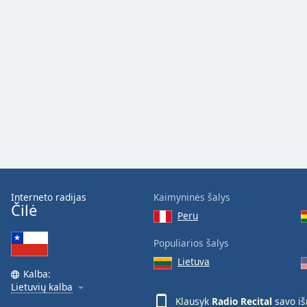
Color
Opacity
Font
Size
Text
Edge
Style
Interneto radijas
Kaimyninės šalys
Čilė
Font
Peru
Family
Populiarios šalys
Lietuva
Reset
Kalba:
Done
Lietuvių kalba
Close
Klausyk
Radio Recital
savo i
Modal