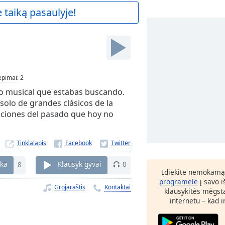
 taiką pasaulyje!
iepimai
:
2
io musical que estabas buscando.
solo de grandes clásicos de la
ciones del pasado que hoy no
Tinklalapis
nka
8
Klausyk gyvai
0
Įdiekite nemokamą
programėlė
į savo i
Grojaraštis
Kontaktai
klausykitės mėgst
internetu – kad 