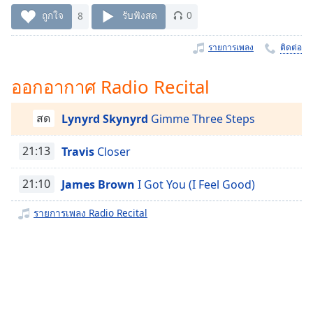
Time
-
ถูกใจ
8
รับฟังสด
0
-:-
รายการเพลง
ติดต่อ
1x
Playback
Rate
ออกอากาศ Radio Recital
Chapters
สด
Lynyrd Skynyrd
Gimme Three Steps
Chapters
21:13
Travis
Closer
Descriptions
21:10
James Brown
I Got You (I Feel Good)
descriptions
off
,
รายการเพลง Radio Recital
selected
Subtitles
subtitles
settings
,
opens