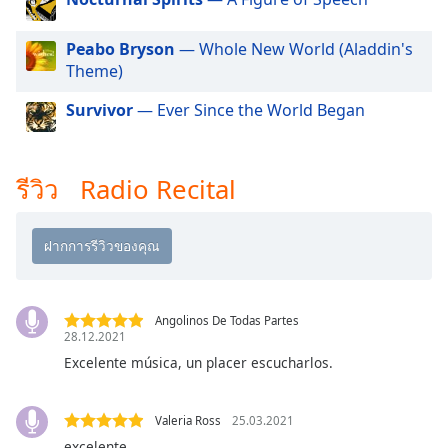
dialog
window.
Peabo Bryson
— Whole New World (Aladdin's
Escape
Theme)
will
cancel
Survivor
— Ever Since the World Began
and
close
the
รีวิว Radio Recital
window.
Text
Color
Opacity
Angolinos De Todas Partes
28.12.2021
Excelente música, un placer escucharlos.
Text
Background
Color
Valeria Ross
25.03.2021
excelente