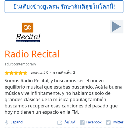
Play
ยืนเคียงข้างยูเครน รักษาสันติสุขในโลกนี้!
Video
Play
Skip
Backward
Skip
Forward
Mute
Current
Radio Recital
Time
0:00
/
adult contemporary
Duration
-:-
คะแนน:
5.0
ความคิดเห็น
:
2
Loaded
:
Somos Radio Recital, y buscamos ser el nuevo
0.00%
equilibrio musical que estabas buscando. Acá la buena
Stream
música vive infinitamente, y no hablamos solo de
Type
LIVE
grandes clásicos de la música popular, también
Seek to
live,
buscamos recuperar esas canciones del pasado que
currently
hoy no tienen un espacio en la FM.
behind
live
LIVE
Español
เว็บไซต์
Remaining