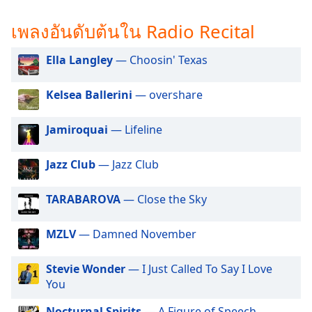
subtitles
settings
เพลงอันดับต้นใน Radio Recital
dialog
subtitles
Ella Langley
— Choosin' Texas
off
,
selected
Kelsea Ballerini
— overshare
Audio
Track
Jamiroquai
— Lifeline
Picture-
in-
Jazz Club
— Jazz Club
Picture
Fullscreen
This
TARABAROVA
— Close the Sky
is
a
MZLV
— Damned November
modal
window.
Stevie Wonder
— I Just Called To Say I Love
You
Beginning
of
Nocturnal Spirits
— A Figure of Speech