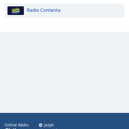
Radio Contenta
Opacity
Caption
Area
Background
Color
Opacity
Font
Size
Text
Edge
Style
Online Rádio
Jazyk: