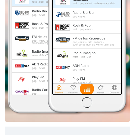
Remaining
rock
pop
adult contemporary
hits
rock
pop
adult contemporary
hits
Time
-
Radio Bio Bio
Radio Bio Bio
-:-
pop
news
pop
news
Rock & Pop
Rock & Pop
1x
rock
pop
news
rock
pop
news
Playback
FM de los Recuerdos
FM de los Recuerdos
Rate
pop
news
talk
culture
pop
news
talk
culture
adult contemporary
entertainment
adult contemporary
entertainment
Chapters
Radio Imagina
Radio Imagina
retro
80s
70s
retro
80s
70s
Chapters
ADN Radio
ADN Radio
pop
news
pop
news
Descriptions
Play FM
Play FM
pop
news
talk
pop
news
talk
descriptions
Radio Corazón
off
,
Radio Corazón
pop
pop
selected
Radio Cooperativa
Radio Cooperativa
pop
news
pop
news
Subtitles
subtitles
settings
,