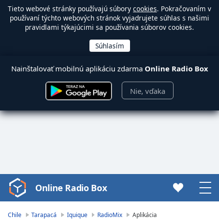
Tieto webové stránky používajú súbory
cookies
. Pokračovaním v
používaní týchto webových stránok vyjadrujete súhlas s našimi
pravidlami týkajúcimi sa používania súborov cookies.
Nainštalovať mobilnú aplikáciu zdarma
Online Radio Box
Nie, vďaka
Online Radio Box
Video
Player
is
Chile
Tarapacá
Iquique
RadioMix
Aplikácia