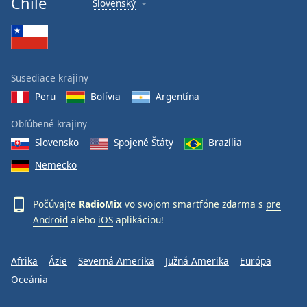
Chile
Slovenský
Font
Family
Reset
Susediace krajiny
Done
Peru
Bolívia
Argentína
Close
Modal
Dialog
Obľúbené krajiny
End
Slovensko
Spojené Štáty
Brazília
of
dialog
Nemecko
window.
Počúvajte
RadioMix
vo svojom smartfóne zdarma s
pre
Android
alebo
iOS
aplikáciou!
Afrika
Ázie
Severná Amerika
Južná Amerika
Európa
Oceánia