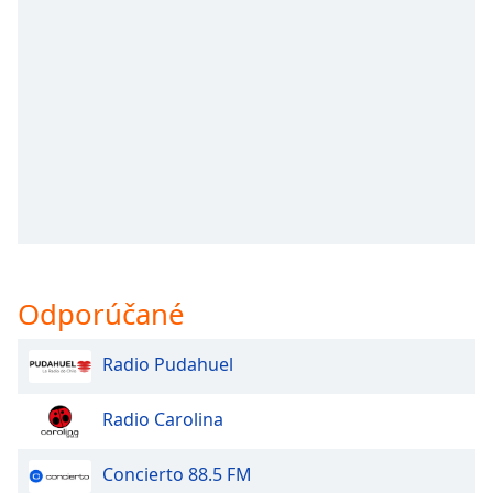
opens
subtitles
settings
dialog
subtitles
off
,
selected
Audio
Track
Picture-
in-
Picture
Odporúčané
Fullscreen
This
is
Radio Pudahuel
a
modal
Radio Carolina
window.
Concierto 88.5 FM
Beginning