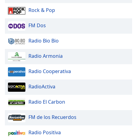
of
dialog
Rock & Pop
window.
Escape
FM Dos
will
cancel
Radio Bio Bio
and
close
Radio Armonia
the
window.
Radio Cooperativa
Text
Color
RadioActiva
Opacity
Radio El Carbon
FM de los Recuerdos
Text
Background
Radio Positiva
Color