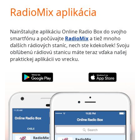
loading.
RadioMix aplikácia
Play
Video
Play
Skip
Nainštalujte aplikáciu Online Radio Box do svojho
Backward
smartfónu a počúvajte
RadioMix
a tiež mnoho
Skip
ďalších rádiových staníc, nech ste kdekoľvek! Svoju
Forward
obľúbenú rádiovú stanicu máte teraz vďaka našej
Mute
praktickej aplikácii vo vrecku.
Current
Time
0:00
/
Duration
-:-
Loaded
:
0.00%
Stream
Type
LIVE
Seek to
live,
currently
CHILE
OBĽÚBENÉ
behind
live
LIVE
RadioMix
RadioMix